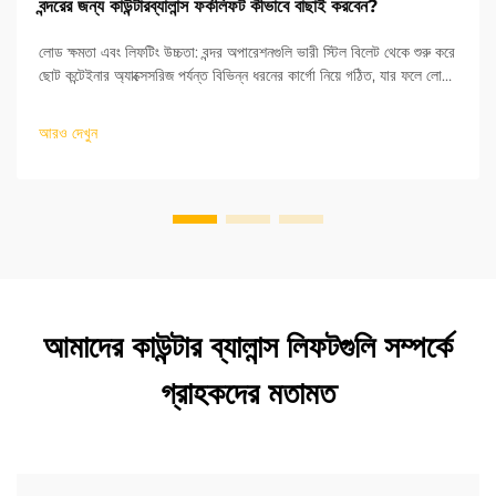
বন্দরের জন্য কাউন্টারব্যালান্স ফর্কলিফট কীভাবে বাছাই করবেন?
লোড ক্ষমতা এবং লিফটিং উচ্চতা: বন্দর অপারেশনগুলি ভারী স্টিল বিলেট থেকে শুরু করে
ছোট কন্টেইনার অ্যাক্সেসরিজ পর্যন্ত বিভিন্ন ধরনের কার্গো নিয়ে গঠিত, যার ফলে লোড
ক্ষমতা কাউন্টারব্যালান্স ফর্কলিফট নির্বাচনের প্রথম গুরুত্বপূর্ণ ফ্যাক্টর হয়ে ওঠে। জাতীয়
শিল্প...
আরও দেখুন
আমাদের কাউন্টার ব্যালান্স লিফটগুলি সম্পর্কে
গ্রাহকদের মতামত