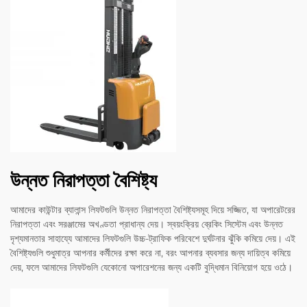
উন্নত নিরাপত্তা বৈশিষ্ট্য
আমাদের কাউন্টার ব্যালান্স লিফটগুলি উন্নত নিরাপত্তা বৈশিষ্ট্যসমূহ দিয়ে সজ্জিত, যা অপারেটরের
নিরাপত্তা এবং সরঞ্জামের অখণ্ডতা প্রাধান্য দেয়। স্বয়ংক্রিয় ব্রেকিং সিস্টেম এবং উন্নত
দৃশ্যমানতার সাহায্যে আমাদের লিফটগুলি উচ্চ-ট্রাফিক পরিবেশে দুর্ঘটনার ঝুঁকি কমিয়ে দেয়। এই
বৈশিষ্ট্যগুলি শুধুমাত্র আপনার কর্মীদের রক্ষা করে না, বরং আপনার ব্যবসার জন্য দায়িত্ব কমিয়ে
দেয়, ফলে আমাদের লিফটগুলি যেকোনো অপারেশনের জন্য একটি বুদ্ধিমান বিনিয়োগ হয়ে ওঠে।