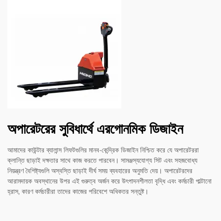
অপারেটরের সুবিধার্থে এরগোনমিক ডিজাইন
আমাদের কাউন্টার ব্যালান্স লিফটগুলির মানব-কেন্দ্রিক ডিজাইন নিশ্চিত করে যে অপারেটররা
ক্লান্তি ছাড়াই দক্ষতার সাথে কাজ করতে পারবেন। সামঞ্জস্যযোগ্য সিট এবং সহজবোধ্য
নিয়ন্ত্রণ বৈশিষ্ট্যগুলি অস্বস্তি ছাড়াই দীর্ঘ সময় ব্যবহারের অনুমতি দেয়। অপারেটরদের
আরামদায়ক অবস্থানের উপর এই গুরুত্ব অর্জন করে উৎপাদনশীলতা বৃদ্ধি এবং কর্মচারী পাল্টানো
হ্রাস, কারণ কর্মচারীরা তাদের কাজের পরিবেশে অধিকতর সন্তুষ্ট।