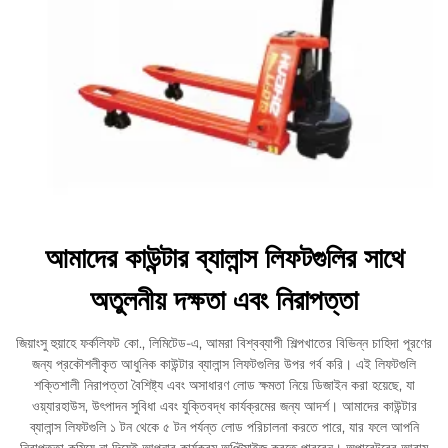
আমাদের কাউন্টার ব্যালান্স লিফটগুলির সাথে
অতুলনীয় দক্ষতা এবং নিরাপত্তা
জিয়াংসু হুয়াহে ফর্কলিফট কো., লিমিটেড-এ, আমরা বিশ্বব্যাপী শিল্পখাতের বিভিন্ন চাহিদা পূরণের
জন্য প্রকৌশলীকৃত আধুনিক কাউন্টার ব্যালান্স লিফটগুলির উপর গর্ব করি। এই লিফটগুলি
শক্তিশালী নিরাপত্তা বৈশিষ্ট্য এবং অসাধারণ লোড ক্ষমতা নিয়ে ডিজাইন করা হয়েছে, যা
ওয়্যারহাউস, উৎপাদন সুবিধা এবং যুক্তিবদ্ধ কার্যক্রমের জন্য আদর্শ। আমাদের কাউন্টার
ব্যালান্স লিফটগুলি ১ টন থেকে ৫ টন পর্যন্ত লোড পরিচালনা করতে পারে, যার ফলে আপনি
নিরাপত্তা কমিয়ে না দিয়েই আপনার কার্যক্রম অপ্টিমাইজ করতে পারবেন। অপারেটরের আরাম