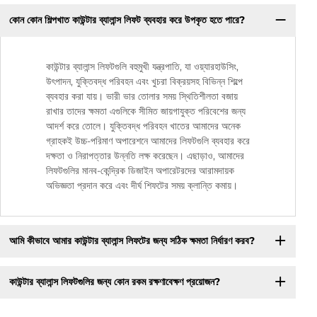
কোন কোন শিল্পখাত কাউন্টার ব্যালান্স লিফট ব্যবহার করে উপকৃত হতে পারে?
কাউন্টার ব্যালান্স লিফটগুলি বহুমুখী যন্ত্রপাতি, যা ওয়্যারহাউসিং,
উৎপাদন, যুক্তিবদ্ধ পরিবহন এবং খুচরা বিক্রয়সহ বিভিন্ন শিল্পে
ব্যবহার করা যায়। ভারী ভার তোলার সময় স্থিতিশীলতা বজায়
রাখার তাদের ক্ষমতা এগুলিকে সীমিত জায়গাযুক্ত পরিবেশের জন্য
আদর্শ করে তোলে। যুক্তিবদ্ধ পরিবহন খাতের আমাদের অনেক
গ্রাহকই উচ্চ-পরিমাণ অপারেশনে আমাদের লিফটগুলি ব্যবহার করে
দক্ষতা ও নিরাপত্তার উন্নতি লক্ষ করেছেন। এছাড়াও, আমাদের
লিফটগুলির মানব-কেন্দ্রিক ডিজাইন অপারেটরদের আরামদায়ক
অভিজ্ঞতা প্রদান করে এবং দীর্ঘ শিফটের সময় ক্লান্তি কমায়।
আমি কীভাবে আমার কাউন্টার ব্যালান্স লিফটের জন্য সঠিক ক্ষমতা নির্ধারণ করব?
কাউন্টার ব্যালান্স লিফটগুলির জন্য কোন রকম রক্ষণাবেক্ষণ প্রয়োজন?