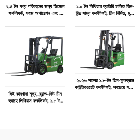
২.৫ টন পণ্য পরিবহনের জন্য ডিজেল
১.০ টন লিথিয়াম ব্যাটারি চালিত তিন-
ফর্কলিফট, সহজ অপারেশন এবং ৪
বিন্দু সাম্য ফর্কলিফট, চীন নির্মিত, মূল্য
মিটার পর্যন্ত আনলোডিংয়ের সুবিধা
যুক্তিসঙ্গত
২০২৬ সালের ১.৮-টন তিন-ফুলক্রাম
কাউন্টারওয়েট ফর্কলিফট, সবচেয়ে সস্তা
সিই কারখানা মূল্য, ব্র্যান্ড-নিউ চীন
মূল্যে
হুয়াহে লিথিয়াম ফর্কলিফট, ১.৮ টন
ফর্কলিফট, উত্থান উচ্চতা ৩০০০,
সমস্ত প্রকার ভূমির জন্য