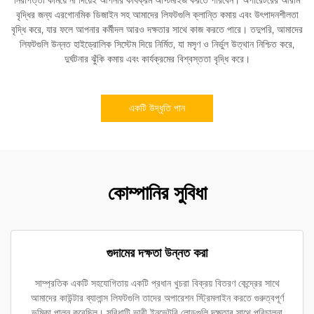
বৃদ্ধির জন্য এরগোনমিক ডিজাইন সহ আমাদের লিফটগুলি ক্লান্তি কমায় এবং উৎপাদনশীলতা
বৃদ্ধি করে, যার ফলে আপনার কর্মীদল আরও দক্ষতার সাথে কাজ করতে পারে। তদুপরি, আমাদের
লিফটগুলি উন্নত হাইড্রোলিক সিস্টেম দিয়ে নির্মিত, যা মসৃণ ও নির্ভুল উত্থান নিশ্চিত করে,
দুর্ঘটনার ঝুঁকি কমায় এবং কার্যক্রমের বিশ্বস্ততা বৃদ্ধি করে।
একটি উদ্ধৃতি পান
কোম্পানির সুবিধা
গুদামের দক্ষতা উন্নত করা
সাম্প্রতিক একটি সহযোগিতায় একটি প্রধান খুচরা বিক্রয় বিতরণ কেন্দ্রের সাথে
আমাদের কাউন্টার ব্যালান্স লিফটগুলি তাদের অপারেশন স্ট্রিমলাইন করতে গুরুত্বপূর্ণ
ভূমিকা পালন করেছিল। সুবিধাটি ভারী ইনভেন্টরি লোডগুলি দক্ষতার সাথে পরিচালনা