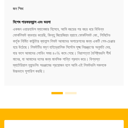
জন স্মিথ
বিশেষ পারফরম্যান্স এবং ভরসা
একজন ওয়ারহাউস ম্যানেজার হিসেবে, আমি বছরের পর বছর ধরে বিভিন্ন
ফোর্কলিফট ব্যবহার করেছি, কিন্তু জিয়েজিয়াং হুয়াহে ফোর্কলিফট কো., লিমিটেড
কর্তৃক নির্মিত কাউন্টার ব্যালান্স লিফট আমাদের অপারেশনের জন্য একটি গেম-চেঞ্জার
হয়ে উঠেছে। লিফটটির মসৃণ হাইড্রোলিক সিস্টেম সূক্ষ্ম নিয়ন্ত্রণের অনুমতি দেয়,
যার ফলে আমাদের লোডিং সময় ৪০% কমে গেছে। নিরাপত্তা বৈশিষ্ট্যগুলি শীর্ষ
মানের, যা আমাদের দলের জন্য মানসিক শান্তি প্রদান করে। বিশ্বস্ত
ম্যাটেরিয়াল হ্যান্ডলিং সরঞ্জামের প্রয়োজন হলে আমি এই লিফটগুলি সকলকে
উচ্চভাবে সুপারিশ করছি।