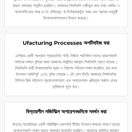
করতে সমস্যার সম্মুখীন হয়েছিল। আমাদের লিফটগুলি একীভূত করে তারা লোডিং ও
আনলোডিংয়ের সময় ৪০% কমিয়েছে, যা টার্নঅ্যারাউন্ড সময় এবং গ্রাহক সন্তুষ্টি
উল্লেখযোগ্যভাবে উন্নত করেছে।
Ufacturing Processes অপটিমাইজ করা
এশিয়ার একটি প্রখ্যাত স্বয়ংচালিত গাড়ি নির্মাতা প্রতিষ্ঠান তাদের অ্যাসেম্বলি
লাইনের দক্ষতা বৃদ্ধির জন্য আমাদের কাউন্টার ব্যালান্স লিফটগুলি গ্রহণ করেছে।
লিফটগুলি ভারী উপাদানগুলির দ্রুত ও নিরাপদ পরিবহন সক্ষম করেছিল, যার ফলে
উৎপাদন আউটপুট ২৫% বৃদ্ধি পেয়েছে। এই কেস স্টাডি আমাদের লিফটগুলির
বিভিন্ন শিল্প পরিবেশে প্রয়োগযোগ্যতা এবং অপারেশনাল এক্সিলেন্স অর্জনে এদের
ভূমিকাকে তুলে ধরে।
বিস্তারশীল লজিস্টিক্স অপারেশনগুলিকে সমর্থন করা
উত্তর আমেরিকার একটি লজিস্টিক্স কোম্পানি সীমিত উত্থান ক্ষমতার কারণে তাদের
অপারেশনগুলি স্কেল করতে সমস্যার মুখোমুখি হয়েছিল। আমাদের কাউন্টার ব্যালান্স