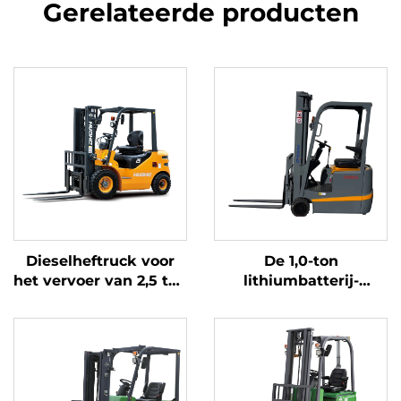
Gerelateerde producten
Dieselheftruck voor
De 1,0-ton
het vervoer van 2,5 ton
lithiumbatterij-
goederen met
driepuntsbalansheftruc
eenvoudige bediening
met lithiumbatterij,
en lossen op een
vervaardigd in China,
hoogte tot 4 m
is redelijk geprijsd