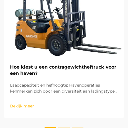
Hoe kiest u een contragewichtheftruck voor
een haven?
Laadcapaciteit en hefhoogte: Havenoperaties
kenmerken zich door een diversiteit aan ladingstypes,
van zware staalblokken tot kleine
containeraccessoires, waardoor de laadcapaciteit de
Bekijk meer
eerste cruciale factor is bij de keuze van een
contragewicht-heftruck. Nationale industriële s...