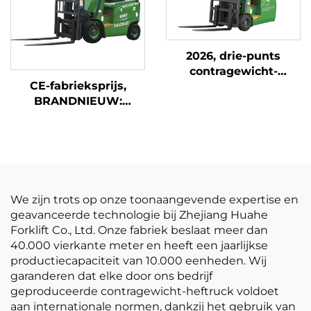
2026, drie-punts
contragewicht-
CE-fabrieksprijs,
heftruck van 1,8 ton
BRANDNIEUW:
tegen de laagste prijs
Chinese lithium-
heftruck van Huahe,
1,8 ton, hefhoogte
3000, geschikt voor
alle terreinen
We zijn trots op onze toonaangevende expertise en
geavanceerde technologie bij Zhejiang Huahe
Forklift Co., Ltd. Onze fabriek beslaat meer dan
40.000 vierkante meter en heeft een jaarlijkse
productiecapaciteit van 10.000 eenheden. Wij
garanderen dat elke door ons bedrijf
geproduceerde contragewicht-heftruck voldoet
aan internationale normen, dankzij het gebruik van