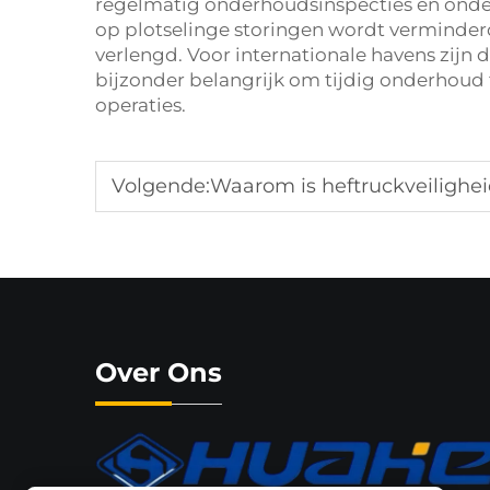
regelmatig onderhoudsinspecties en onde
op plotselinge storingen wordt verminder
verlengd. Voor internationale havens zijn
bijzonder belangrijk om tijdig onderhoud
operaties.
Volgende:
Waarom is heftruckveilighei
Over Ons