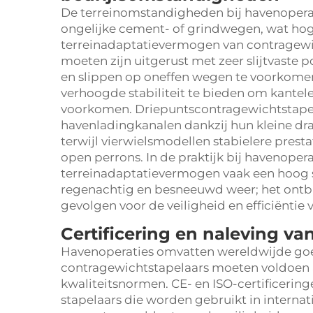
De terreinomstandigheden bij havenopera
ongelijke cement- of grindwegen, wat hoge 
terreinadaptatievermogen van contragewic
moeten zijn uitgerust met zeer slijtvaste
en slippen op oneffen wegen te voorkomen
verhoogde stabiliteit te bieden om kantel
voorkomen. Driepuntscontragewichtstapela
havenladingkanalen dankzij hun kleine draa
terwijl vierwielsmodellen stabielere presta
open perrons. In de praktijk bij havenopera
terreinadaptatievermogen vaak een hoog 
regenachtig en besneeuwd weer; het ontbr
gevolgen voor de veiligheid en efficiëntie 
Certificering en naleving van
Havenoperaties omvatten wereldwijde go
contragewichtstapelaars moeten voldoen aa
kwaliteitsnormen. CE- en ISO-certificering
stapelaars die worden gebruikt in interna