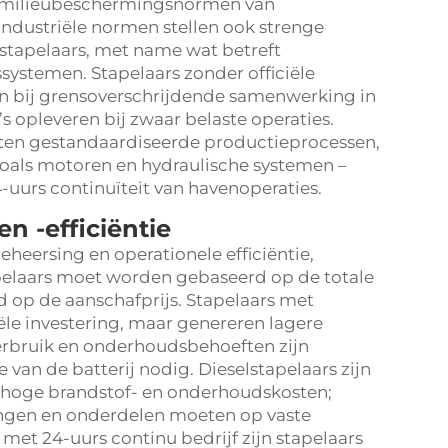
en milieubeschermingsnormen van
 industriële normen stellen ook strenge
stapelaars, met name wat betreft
ystemen. Stapelaars zonder officiële
en bij grensoverschrijdende samenwerking in
’s opleveren bij zwaar belaste operaties.
ten gestandaardiseerde productieprocessen,
zoals motoren en hydraulische systemen –
-uurs continuïteit van havenoperaties.
n -efficiëntie
heersing en operationele efficiëntie,
elaars moet worden gebaseerd op de totale
nd op de aanschafprijs. Stapelaars met
iële investering, maar genereren lagere
verbruik en onderhoudsbehoeften zijn
e van de batterij nodig. Dieselstapelaars zijn
 hoge brandstof- en onderhoudskosten;
ngen en onderdelen moeten op vaste
met 24-uurs continu bedrijf zijn stapelaars