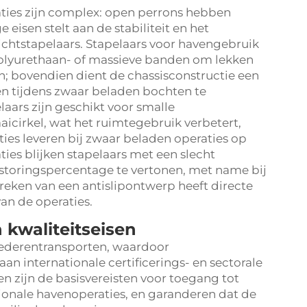
ties zijn complex: open perrons hebben
eisen stelt aan de stabiliteit en het
htstapelaars. Stapelaars voor havengebruik
 polyurethaan- of massieve banden om lekken
; bovendien dient de chassisconstructie een
en tijdens zwaar beladen bochten te
ars zijn geschikt voor smalle
icirkel, wat het ruimtegebruik verbetert,
ties leveren bij zwaar beladen operaties op
ties blijken stapelaars met een slecht
storingspercentage te vertonen, met name bij
eken van een antislipontwerp heeft directe
van de operaties.
 kwaliteitseisen
ederentransporten, waardoor
n internationale certificerings- en sectorale
en zijn de basisvereisten voor toegang tot
tionale havenoperaties, en garanderen dat de