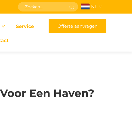
NL
Offerte aanvragen
Service
tact
 Voor Een Haven?