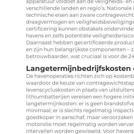
apparatuur voldoet aan de veiligheids- 
verschillende landen en regio’s. Nationale
technische eisen aan zware contragewicht
draagvermogen en veiligheidsbeveiligingss
certificering kunnen obstakels ondervind
havens en zelfs potentiële veiligheidsrisico
Daarnaast hebben gecertificeerde produc
en zijn hun belangrijkste componenten – 
betrouwbaarder, wat cruciaal is voor de 24
Langetermijnbedrijfskosten e
De havenoperaties richten zich op kostenbe
waardoor de keuze van contragewichtstap
levenscycluskosten in plaats van uitsluite
lithiumbatterijen vereisen een hogere init
langetermijnkosten: er is geen brandstof
minimaal; er is slechts regelmatig inspecti
goedkoper in aanschaf, maar veroorzaken
motorolie moet regelmatig worden verva
intervallen worden gewisseld. Voor havens 