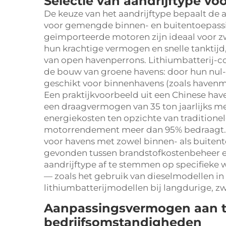
Selectie van aandrijftype 
De keuze van het aandrijftype bepaalt de
voor gemengde binnen- en buitentoepassi
geïmporteerde motoren zijn ideaal voor z
hun krachtige vermogen en snelle tanktijd,
van open havenperrons. Lithiumbatterij-c
de bouw van groene havens: door hun nul-u
geschikt voor binnenhavens (zoals havenm
Een praktijkvoorbeeld uit een Chinese hav
een draagvermogen van 35 ton jaarlijks m
energiekosten ten opzichte van traditionel
motorrendement meer dan 95% bedraagt. T
voor havens met zowel binnen- als buiten
gevonden tussen brandstofkostenbeheer en 
aandrijftype af te stemmen op specifieke 
— zoals het gebruik van dieselmodellen in
lithiumbatterijmodellen bij langdurige, z
Aanpassingsvermogen aan t
bedrijfsomstandigheden