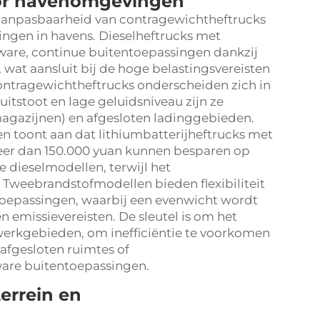
voor havenomgevingen
 aanpasbaarheid van contragewichtheftrucks
ngen in havens. Dieselheftrucks met
ware, continue buitentoepassingen dankzij
 wat aansluit bij de hoge belastingsvereisten
ontragewichtheftrucks onderscheiden zich in
itstoot en lage geluidsniveau zijn ze
agazijnen) en afgesloten ladinggebieden.
en toont aan dat lithiumbatterijheftrucks met
eer dan 150.000 yuan kunnen besparen op
e dieselmodellen, terwijl het
weebrandstofmodellen bieden flexibiliteit
toepassingen, waarbij een evenwicht wordt
emissievereisten. De sleutel is om het
werkgebieden, om inefficiëntie te voorkomen
 afgesloten ruimtes of
ware buitentoepassingen.
errein en