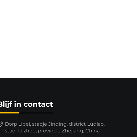
Blijf in contact
Dorp Libei, stadje Jinqing, district Luqiao,
stad Taizhou, provincie Zhejiang, China