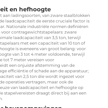
eit en hefhoogte
t aan ladingsoorten, van zware staalblokken
e laadcapaciteit de eerste cruciale factor is
ar. Nationale industriële normen definiëren
s voor contragewichtstapelaars: zware
ale laadcapaciteit van 3,5 ton, terwijl
stapelaars met een capaciteit van 10 ton of
fhoogte is eveneens van groot belang: voor
ogte van 3 tot 4 meter voldoende, terwijl
 tot 7 meter vereisen voor
leidt een onjuiste afstemming van de
age efficiëntie of schade aan de apparatuur;
aciteit van 2,5 ton die wordt ingezet voor
 de operaties vertragen, maar ook de
keuze van laadcapaciteit en hefhoogte op
e stapelvereisten draagt direct bij aan een
n.