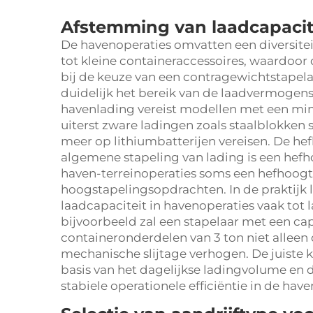
Afstemming van laadcapacit
De havenoperaties omvatten een diversitei
tot kleine containeraccessoires, waardoor d
bij de keuze van een contragewichtstapela
duidelijk het bereik van de laadvermogen
havenlading vereist modellen met een minim
uiterst zware ladingen zoals staalblokken 
meer op lithiumbatterijen vereisen. De he
algemene stapeling van lading is een hefho
haven-terreinoperaties soms een hefhoogte
hoogstapelingsopdrachten. In de praktijk 
laadcapaciteit in havenoperaties vaak tot l
bijvoorbeeld zal een stapelaar met een cap
containeronderdelen van 3 ton niet alleen
mechanische slijtage verhogen. De juiste 
basis van het dagelijkse ladingvolume en d
stabiele operationele efficiëntie in de have