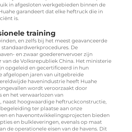
ruik in afgesloten werkgebieden binnen de
Huahe garandeert dat elke heftruck die in
ciënt is.
ionele training
nden, en zelfs bij het meest geavanceerde
er standaardwerkprocedures. De
haven- en zwaar goederenvervoer zijn
r van de Volksrepubliek China. Het ministerie
jn opgeleid en gecertificeerd in hun
 afgelopen jaren van uitgebreide
ereldwijde havenindustrie heeft Huahe
ngevallen wordt veroorzaakt door
 en het verwaarlozen van
, naast hoogwaardige heftruckconstructie,
 begeleiding ter plaatse aan onze
ijven en havenontwikkelingsprojecten bieden
opties en bulkleveringen, evenals op maat
 de operationele eisen van de havens. Dit