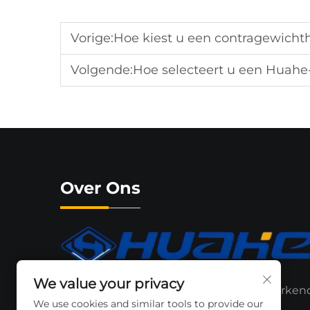
Vorige:
Hoe kiest u een contragewicht
Volgende:
Hoe selecteert u een Huahe
Over Ons
We value your privacy
Zhejiang Huahe Forklift Co., Ltd. is een erken
We use cookies and similar tools to provide our
merk dat zich uitbreidt op de lokale en