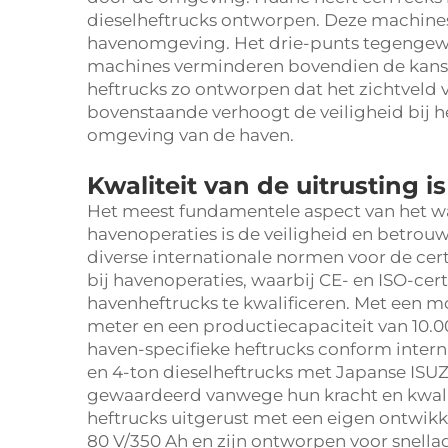
dieselheftrucks ontworpen. Deze machines
havenomgeving. Het drie-punts tegengewi
machines verminderen bovendien de kans o
heftrucks zo ontworpen dat het zichtveld 
bovenstaande verhoogt de veiligheid bij h
omgeving van de haven.
Kwaliteit van de uitrusting i
Het meest fundamentele aspect van het wa
havenoperaties is de veiligheid en betrou
diverse internationale normen voor de cert
bij havenoperaties, waarbij CE- en ISO-cer
havenheftrucks te kwalificeren. Met een m
meter en een productiecapaciteit van 10.
haven-specifieke heftrucks conform inter
en 4-ton dieselheftrucks met Japanse IS
gewaardeerd vanwege hun kracht en kwalite
heftrucks uitgerust met een eigen ontwikk
80 V/350 Ah en zijn ontworpen voor snella