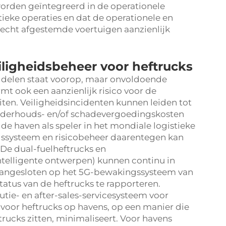
worden geïntegreerd in de operationele
tieke operaties en dat de operationele en
slecht afgestemde voertuigen aanzienlijk
ligheidsbeheer voor heftrucks
iddelen staat voorop, maar onvoldoende
mt ook een aanzienlijk risico voor de
ten. Veiligheidsincidenten kunnen leiden tot
 onderhouds- en/of schadevergoedingskosten
 de haven als speler in het mondiale logistieke
eidssysteem en risicobeheer daarentegen kan
 De dual-fuelheftrucks en
ntelligente ontwerpen) kunnen continu in
 aangesloten op het 5G-bewakingssysteem van
tatus van de heftrucks te rapporteren.
tie- en after-sales-servicesysteem voor
oor heftrucks op havens, op een manier die
trucks zitten, minimaliseert. Voor havens