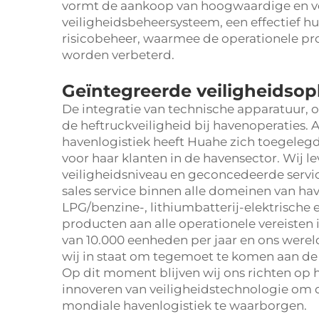
vormt de aankoop van hoogwaardige en ve
veiligheidsbeheersysteem, een effectief h
risicobeheer, waarmee de operationele pr
worden verbeterd.
Geïntegreerde veiligheidsop
De integratie van technische apparatuur, 
de heftruckveiligheid bij havenoperaties. A
havenlogistiek heeft Huahe zich toegeleg
voor haar klanten in de havensector. Wij 
veiligheidsniveau en geconcedeerde servic
sales service binnen alle domeinen van hav
LPG/benzine-, lithiumbatterij-elektrische 
producten aan alle operationele vereisten 
van 10.000 eenheden per jaar en ons wereld
wij in staat om tegemoet te komen aan de 
Op dit moment blijven wij ons richten op h
innoveren van veiligheidstechnologie om de
mondiale havenlogistiek te waarborgen.