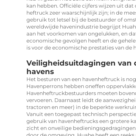
kan hebben. Officiële cijfers wijzen uit da
heftruck zeer waarschijnlijk zijn; in de me
gebruik tot letsel bij de bestuurder of oms
wereldwijde havenindustrie begrijpt Huah
aan het voorkomen van ongelukken, en dat
economische gevolgen heeft en de gehele 
is voor de economische prestaties van de h
Veiligheidsuitdagingen van
havens
Het besturen van een havenheftruck is nog
Havenperrons hebben oneffen oppervlakke
Havenheftruckbestuurders moeten bovend
vervoeren. Daarnaast leidt de aanwezighe
tractoren en meer) in de beperkte werkruim
Vanuit een toegepast technisch perspectief
gebruik van havenheftrucks een grotere ka
zicht en onveilige bedieningsgedragingen
door de omgeving. Huahe heeft een reeks r