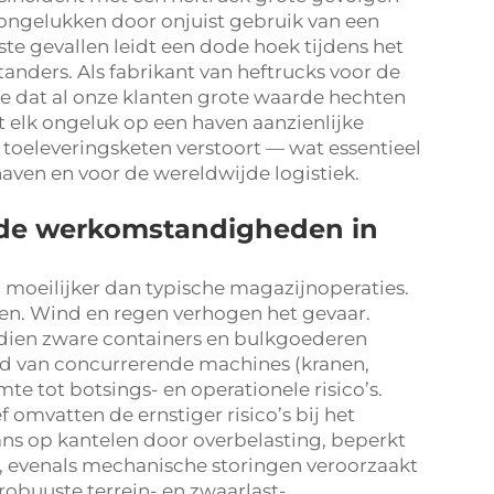
t ongelukken door onjuist gebruik van een
este gevallen leidt een dode hoek tijdens het
tanders. Als fabrikant van heftrucks voor de
e dat al onze klanten grote waarde hechten
 elk ongeluk op een haven aanzienlijke
toeleveringsketen verstoort — wat essentieel
aven en voor de wereldwijde logistiek.
 de werkomstandigheden in
 moeilijker dan typische magazijnoperaties.
n. Wind en regen verhogen het gevaar.
ien zware containers en bulkgoederen
id van concurrerende machines (kranen,
te tot botsings- en operationele risico’s.
 omvatten de ernstiger risico’s bij het
ns op kantelen door overbelasting, beperkt
, evenals mechanische storingen veroorzaakt
obuuste terrein- en zwaarlast-