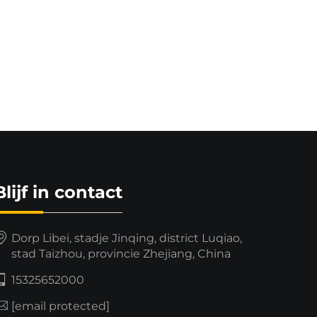
Blijf in contact
Dorp Libei, stadje Jinqing, district Luqiao,
stad Taizhou, provincie Zhejiang, China
15325652000
[email protected]