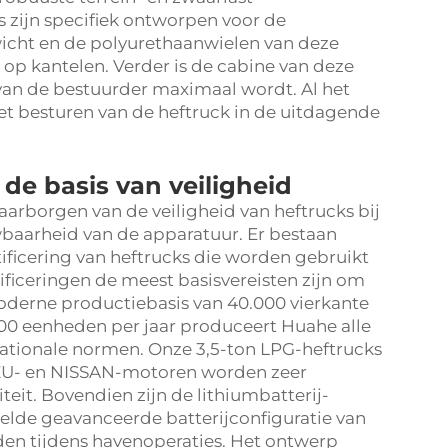
 zijn specifiek ontworpen voor de
cht en de polyurethaanwielen van deze
p kantelen. Verder is de cabine van deze
van de bestuurder maximaal wordt. Al het
et besturen van de heftruck in de uitdagende
s de basis van veiligheid
arborgen van de veiligheid van heftrucks bij
wbaarheid van de apparatuur. Er bestaan
ificering van heftrucks die worden gebruikt
tificeringen de meest basisvereisten zijn om
oderne productiebasis van 40.000 vierkante
000 eenheden per jaar produceert Huahe alle
nationale normen. Onze 3,5-ton LPG-heftrucks
UZU- en NISSAN-motoren worden zeer
it. Bovendien zijn de lithiumbatterij-
elde geavanceerde batterijconfiguratie van
den tijdens havenoperaties. Het ontwerp