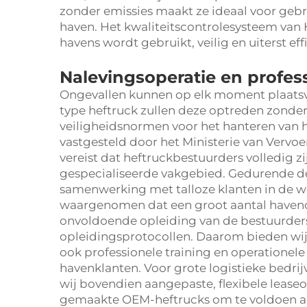
zonder emissies maakt ze ideaal voor geb
haven. Het kwaliteitscontrolesysteem van 
havens wordt gebruikt, veilig en uiterst effi
Nalevingsoperatie en profess
Ongevallen kunnen op elk moment plaatsvi
type heftruck zullen deze optreden zond
veiligheidsnormen voor het hanteren van 
vastgesteld door het Ministerie van Vervoe
vereist dat heftruckbestuurders volledig zi
gespecialiseerde vakgebied. Gedurende de
samenwerking met talloze klanten in de w
waargenomen dat een groot aantal haveno
onvoldoende opleiding van de bestuurders
opleidingsprotocollen. Daarom bieden wij
ook professionele training en operationele
havenklanten. Voor grote logistieke bedr
wij bovendien aangepaste, flexibele lease
gemaakte OEM-heftrucks om te voldoen aan