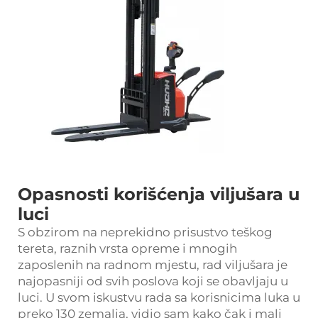
Opasnosti korišćenja viljušara u
luci
S obzirom na neprekidno prisustvo teškog
tereta, raznih vrsta opreme i mnogih
zaposlenih na radnom mjestu, rad viljušara je
najopasniji od svih poslova koji se obavljaju u
luci. U svom iskustvu rada sa korisnicima luka u
preko 130 zemalja, vidio sam kako čak i mali