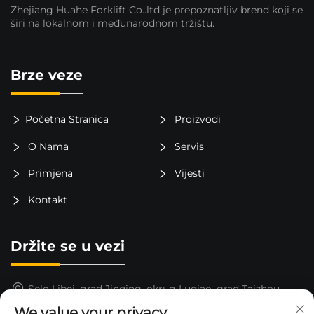
Zhejiang Huahe Forklift Co..ltd je prepoznatljiv brend koji se
širi na lokalnom i međunarodnom tržištu.
Brze veze
Početna Stranica
Proizvodi
O Nama
Servis
Primjena
Vijesti
Kontakt
Držite se u vezi
Selo Libei, grad Jinqing, okrug Luqiao, grad Taizhou,
provincija Zhejiang, Kina
We value your privacy