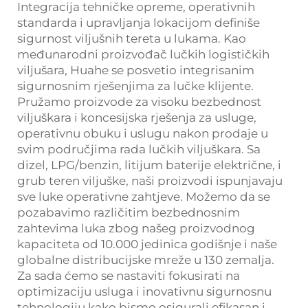
Integracija tehničke opreme, operativnih
standarda i upravljanja lokacijom definiše
sigurnost viljušnih tereta u lukama. Kao
međunarodni proizvođač lučkih logističkih
viljušara, Huahe se posvetio integrisanim
sigurnosnim rješenjima za lučke klijente.
Pružamo proizvode za visoku bezbednost
viljuškara i koncesijska rješenja za usluge,
operativnu obuku i uslugu nakon prodaje u
svim područjima rada lučkih viljuškara. Sa
dizel, LPG/benzin, litijum baterije električne, i
grub teren viljuške, naši proizvodi ispunjavaju
sve luke operativne zahtjeve. Možemo da se
pozabavimo različitim bezbednosnim
zahtevima luka zbog našeg proizvodnog
kapaciteta od 10.000 jedinica godišnje i naše
globalne distribucijske mreže u 130 zemalja.
Za sada ćemo se nastaviti fokusirati na
optimizaciju usluga i inovativnu sigurnosnu
tehnologiju kako bismo osigurali efikasan i