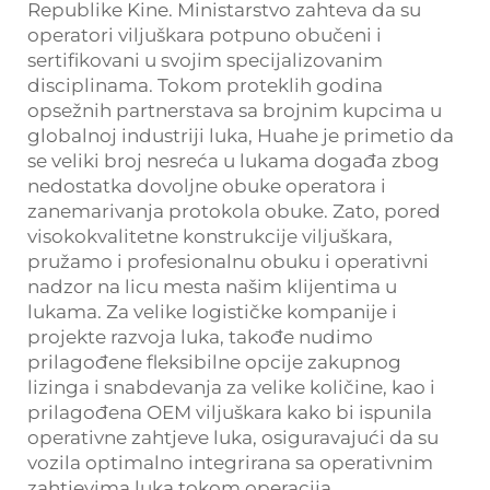
Republike Kine. Ministarstvo zahteva da su
operatori viljuškara potpuno obučeni i
sertifikovani u svojim specijalizovanim
disciplinama. Tokom proteklih godina
opsežnih partnerstava sa brojnim kupcima u
globalnoj industriji luka, Huahe je primetio da
se veliki broj nesreća u lukama događa zbog
nedostatka dovoljne obuke operatora i
zanemarivanja protokola obuke. Zato, pored
visokokvalitetne konstrukcije viljuškara,
pružamo i profesionalnu obuku i operativni
nadzor na licu mesta našim klijentima u
lukama. Za velike logističke kompanije i
projekte razvoja luka, takođe nudimo
prilagođene fleksibilne opcije zakupnog
lizinga i snabdevanja za velike količine, kao i
prilagođena OEM viljuškara kako bi ispunila
operativne zahtjeve luka, osiguravajući da su
vozila optimalno integrirana sa operativnim
zahtjevima luka tokom operacija