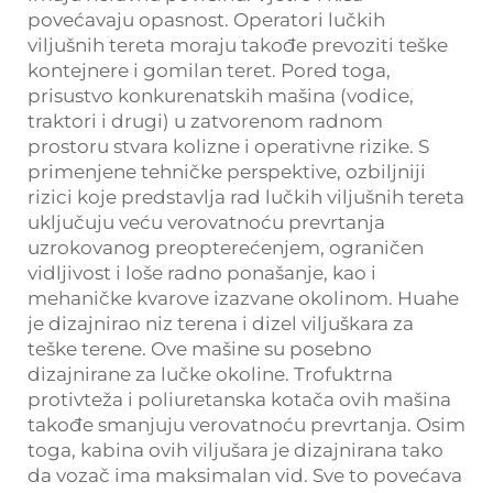
povećavaju opasnost. Operatori lučkih
viljušnih tereta moraju takođe prevoziti teške
kontejnere i gomilan teret. Pored toga,
prisustvo konkurenatskih mašina (vodice,
traktori i drugi) u zatvorenom radnom
prostoru stvara kolizne i operativne rizike. S
primenjene tehničke perspektive, ozbiljniji
rizici koje predstavlja rad lučkih viljušnih tereta
uključuju veću verovatnoću prevrtanja
uzrokovanog preopterećenjem, ograničen
vidljivost i loše radno ponašanje, kao i
mehaničke kvarove izazvane okolinom. Huahe
je dizajnirao niz terena i dizel viljuškara za
teške terene. Ove mašine su posebno
dizajnirane za lučke okoline. Trofuktrna
protivteža i poliuretanska kotača ovih mašina
takođe smanjuju verovatnoću prevrtanja. Osim
toga, kabina ovih viljušara je dizajnirana tako
da vozač ima maksimalan vid. Sve to povećava