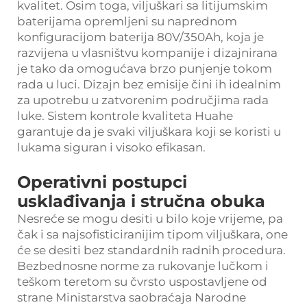
kvalitet. Osim toga, viljuškari sa litijumskim
baterijama opremljeni su naprednom
konfiguracijom baterija 80V/350Ah, koja je
razvijena u vlasništvu kompanije i dizajnirana
je tako da omogućava brzo punjenje tokom
rada u luci. Dizajn bez emisije čini ih idealnim
za upotrebu u zatvorenim područjima rada
luke. Sistem kontrole kvaliteta Huahe
garantuje da je svaki viljuškara koji se koristi u
lukama siguran i visoko efikasan.
Operativni postupci
usklađivanja i stručna obuka
Nesreće se mogu desiti u bilo koje vrijeme, pa
čak i sa najsofisticiranijim tipom viljuškara, one
će se desiti bez standardnih radnih procedura.
Bezbednosne norme za rukovanje lučkom i
teškom teretom su čvrsto uspostavljene od
strane Ministarstva saobraćaja Narodne