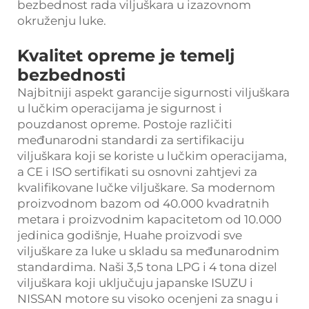
bezbednost rada viljuškara u izazovnom
okruženju luke.
Kvalitet opreme je temelj
bezbednosti
Najbitniji aspekt garancije sigurnosti viljuškara
u lučkim operacijama je sigurnost i
pouzdanost opreme. Postoje različiti
međunarodni standardi za sertifikaciju
viljuškara koji se koriste u lučkim operacijama,
a CE i ISO sertifikati su osnovni zahtjevi za
kvalifikovane lučke viljuškare. Sa modernom
proizvodnom bazom od 40.000 kvadratnih
metara i proizvodnim kapacitetom od 10.000
jedinica godišnje, Huahe proizvodi sve
viljuškare za luke u skladu sa međunarodnim
standardima. Naši 3,5 tona LPG i 4 tona dizel
viljuškara koji uključuju japanske ISUZU i
NISSAN motore su visoko ocenjeni za snagu i