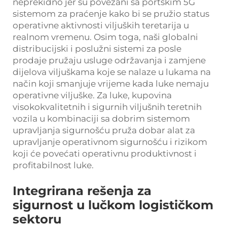
neprekidno jer su povezani sa portskim 5G
sistemom za praćenje kako bi se pružio status
operativne aktivnosti viljuških teretarija u
realnom vremenu. Osim toga, naši globalni
distribucijski i poslužni sistemi za posle
prodaje pružaju usluge održavanja i zamjene
dijelova viljuškama koje se nalaze u lukama na
način koji smanjuje vrijeme kada luke nemaju
operativne viljuške. Za luke, kupovina
visokokvalitetnih i sigurnih viljušnih teretnih
vozila u kombinaciji sa dobrim sistemom
upravljanja sigurnošću pruža dobar alat za
upravljanje operativnom sigurnošću i rizikom
koji će povećati operativnu produktivnost i
profitabilnost luke.
Integrirana rešenja za
sigurnost u lučkom logističkom
sektoru