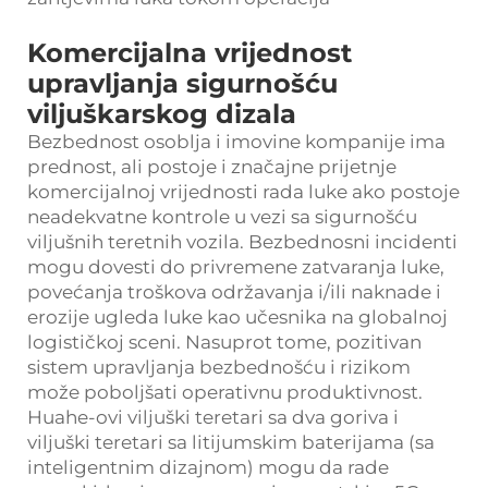
Komercijalna vrijednost
upravljanja sigurnošću
viljuškarskog dizala
Bezbednost osoblja i imovine kompanije ima
prednost, ali postoje i značajne prijetnje
komercijalnoj vrijednosti rada luke ako postoje
neadekvatne kontrole u vezi sa sigurnošću
viljušnih teretnih vozila. Bezbednosni incidenti
mogu dovesti do privremene zatvaranja luke,
povećanja troškova održavanja i/ili naknade i
erozije ugleda luke kao učesnika na globalnoj
logističkoj sceni. Nasuprot tome, pozitivan
sistem upravljanja bezbednošću i rizikom
može poboljšati operativnu produktivnost.
Huahe-ovi viljuški teretari sa dva goriva i
viljuški teretari sa litijumskim baterijama (sa
inteligentnim dizajnom) mogu da rade