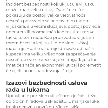
incident bezbednosti koji uključuje viljušku
može imati veliki uticaj. Zvanične cifre
pokazuju da postoji velika verovatnoća
nesreća povezanih sa nepravilnim radom
viljuškara, a u većini slučajeva, postoji povreda
operatera ili posmatrača kao rezultat mrtve
tačke tokom rada. Kao proizvođač viljušnih
teretnih vozila koji služi globalnoj lučkoj
industriji, Huahe razumije da svaki od naših
kupaca ima veliku vrijednost za sprečavanje
nesreća, a sve nesreće koje se događaju u luci
imat će značajan ekonomski uticaj i poremetit
će cijeli lanac snabdevanja, što je
Izazovi bezbednosti uslova
rada u lukama
Upravljanje portskim viljuškama je čak i teže
od tipičnih radova u skladištu. Limanjske luke
imaju neravnu površinu. Vjetro i kiša