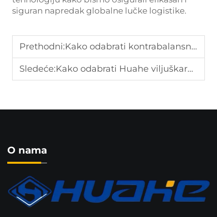
siguran napredak globalne lučke logistike.
Prethodni:
Kako odabrati kontrabalansni viljušnik za luku?
Sledeće:
Kako odabrati Huahe viljuškare za rad u luci?
O nama