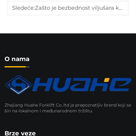
Sledeće:
Zašto je bezbednost viljušara ključna za rad u lukama?
O nama
Zhejiang Huahe Forklift Co..ltd je prepoznatljiv brend koji se
širi na lokalnom i međunarodnom tržištu.
Brze veze