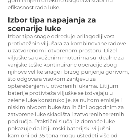
gomilanjem direktno osigurava stabilnu
efikasnost rada luke.
Izbor tipa napajanja za
scenarije luke
Izbor tipa snage određuje prilagodljivost
protivtežnih viljušara za kombinovane radove
u zatvorenom i otvorenom prostoru. Dizel
viljuške sa uvoženim motorima su idealne za
vanjske teške kontinuirane operacije zbog
njihove velike snage i brzog punjenja gorivom,
što odgovara visokom zahtjevu za
opterećenjem u otvorenih lukama. Litijum
baterije protivteža viljuške se izdvajaju u
zelene luke konstrukcije, sa nultom emisije i
niskim nivoom buke što ih čini pogodnim za
zatvorene luke skladišta i zatvorenih teretnih
područja. Praktični slučaj iz domaće luke
pokazuje da litijumski baterijski viljušni
kamioni od 35 tona mogu uštedeti više od