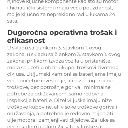
njihove ključne komponente kao što su motori
i hidraulički sistemi imaju veću pouzdanost,
što je ključno za neprekidno rad u lukama 24
sata.
Dugoročna operativna trošak i
efikasnost
U skladu sa člankom 3. stavkom 1. ovog
zakona, u skladu sa člankom 3. stavkom 1. ovog
zakona, prilikom izvoza vozila u pristanište,
mora se uzeti u obzir ukupni troškovi životnog
ciklusa. Litijumski kamioni sa baterijama imaju
veće početne investicije, ali niže dugoročne
troškove, bez potrošnje goriva i minimalne
potrebe za održavanjem, samo redovna
inspekcija baterije. Dizel viljuške imaju niže
troškove kupovine, ali visoke troškove goriva i
održavanja, a potrebno je redovno mijenjati
ulje motora i zamjenjivati dijelove. Za luke sa
neprekidnim radom 24 sata, viljuške sa