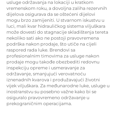
usluge održavanja na lokaciji u kratkom
vremenskom roku, a dovoljna zaliha rezervnih
dijelova osigurava da se oštećeni dijelovi
mogu brzo zamijeniti. U stvarnom iskustvu u
luci, mali kvar hidrauličkog sistema viljuškara
može dovesti do stagnacije skladištenja tereta
nekoliko sati ako ne postoji pravovremena
podrška nakon prodaje, što utiče na cijeli
raspored rada luke. Brendovi sa
profesionalnim timovima za usluge nakon
prodaje mogu takođe obezbediti redovnu
inspekciju opreme i usmeravanje za
održavanje, smanjujući verovatnoću
iznenadnih kvarova i produžavajući životni
vijek viljuškara. Za međunarodne luke, usluge u
inostranstvu su posebno važne kako bi se
osiguralo pravovremeno održavanje u
prekograničnim operacijama.