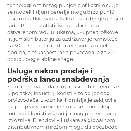
tehnologijom brzog punjenja efikasnije su, jer
se modeli litijum baterija mogu brzo puniti
tokom kratkih pauza kako bi se izbjeglo prekid
rada. Prema statističkim podacima o
ostvarenom radu u lukama, ukupne troškove
litijumskih baterija za uzdržavanje ravnoteže
za 30 odsto su niži od dizel modela u pet
godina, a efikasnost rada povećana je za 20
odsto zbog stabilne snage.
Usluga nakon prodaje i
podrška lancu snabdevanja
S obzirom na to da je u praksi uobičajeno da se
u portskoj industriji koristi više od jednog
proizvođača izvoznika, Komisija je zaključila
da je u praksi uobičajeno da se u portskoj
industriji koristi više od jednog proizvođača
izvoznika. Brendovi viljuškara sa globalnom
distributivnom mrežom mogu da obezbede