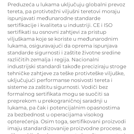
Preduzeća u lukama uključuju globalni prevoz
tereta, pa protivtežni viljušni teretovi moraju
ispunjavati međunarodne standarde
sertifikacije i kvaliteta u industriji. CE i ISO
sertifikati su osnovni zahtjevi za pristup
viljuškama koje se koriste u međunarodnim
lukama, osiguravajući da oprema ispunjava
standarde sigurnosti i zaštite životne sredine
različitih zemalja i regija. Nacionalni
industrijski standardi takođe preciziraju stroge
tehničke zahtjeve za teške protivteške viljuške,
uključujući performanse nosivosti tereta i
sisteme za zaštitu sigurnosti. Vodiči bez
formalnog sertifikata mogu se suočiti sa
preprekom u prekograničnoj saradnji u
lukama, pa čak i potencijalnim opasnostima
za bezbednost u operacijama visokog
opterećenja. Osim toga, sertifikovani proizvodi
imaju standardizovanije proizvodne procese, a