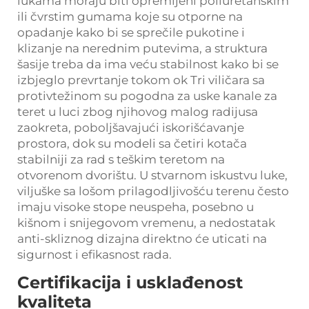
lukama moraju biti opremljeni poliuretanskim
ili čvrstim gumama koje su otporne na
opadanje kako bi se sprečile pukotine i
klizanje na nerednim putevima, a struktura
šasije treba da ima veću stabilnost kako bi se
izbjeglo prevrtanje tokom ok Tri viličara sa
protivtežinom su pogodna za uske kanale za
teret u luci zbog njihovog malog radijusa
zaokreta, poboljšavajući iskorišćavanje
prostora, dok su modeli sa četiri kotača
stabilniji za rad s teškim teretom na
otvorenom dvorištu. U stvarnom iskustvu luke,
viljuške sa lošom prilagodljivošću terenu često
imaju visoke stope neuspeha, posebno u
kišnom i snijegovom vremenu, a nedostatak
anti-skliznog dizajna direktno će uticati na
sigurnost i efikasnost rada.
Certifikacija i usklađenost
kvaliteta