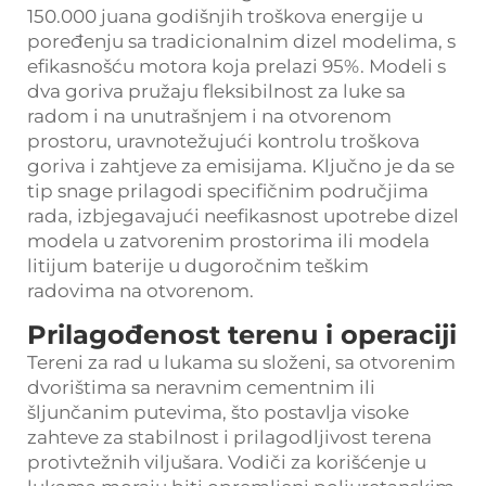
150.000 juana godišnjih troškova energije u
poređenju sa tradicionalnim dizel modelima, s
efikasnošću motora koja prelazi 95%. Modeli s
dva goriva pružaju fleksibilnost za luke sa
radom i na unutrašnjem i na otvorenom
prostoru, uravnotežujući kontrolu troškova
goriva i zahtjeve za emisijama. Ključno je da se
tip snage prilagodi specifičnim područjima
rada, izbjegavajući neefikasnost upotrebe dizel
modela u zatvorenim prostorima ili modela
litijum baterije u dugoročnim teškim
radovima na otvorenom.
Prilagođenost terenu i operaciji
Tereni za rad u lukama su složeni, sa otvorenim
dvorištima sa neravnim cementnim ili
šljunčanim putevima, što postavlja visoke
zahteve za stabilnost i prilagodljivost terena
protivtežnih viljušara. Vodiči za korišćenje u