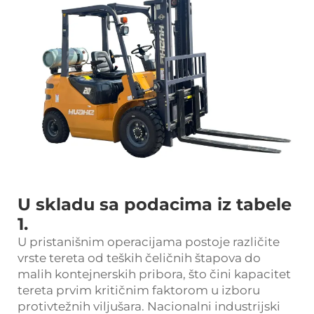
U skladu sa podacima iz tabele
1.
U pristanišnim operacijama postoje različite
vrste tereta od teških čeličnih štapova do
malih kontejnerskih pribora, što čini kapacitet
tereta prvim kritičnim faktorom u izboru
protivtežnih viljušara. Nacionalni industrijski