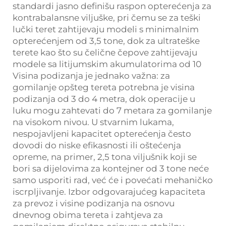
standardi jasno definišu raspon opterećenja za
kontrabalansne viljuške, pri čemu se za teški
lučki teret zahtijevaju modeli s minimalnim
opterećenjem od 3,5 tone, dok za ultrateške
terete kao što su čelične čepove zahtijevaju
modele sa litijumskim akumulatorima od 10
Visina podizanja je jednako važna: za
gomilanje opšteg tereta potrebna je visina
podizanja od 3 do 4 metra, dok operacije u
luku mogu zahtevati do 7 metara za gomilanje
na visokom nivou. U stvarnim lukama,
nespojavljeni kapacitet opterećenja često
dovodi do niske efikasnosti ili oštećenja
opreme, na primer, 2,5 tona viljušnik koji se
bori sa dijelovima za kontejner od 3 tone neće
samo usporiti rad, već će i povećati mehaničko
iscrpljivanje. Izbor odgovarajućeg kapaciteta
za prevoz i visine podizanja na osnovu
dnevnog obima tereta i zahtjeva za