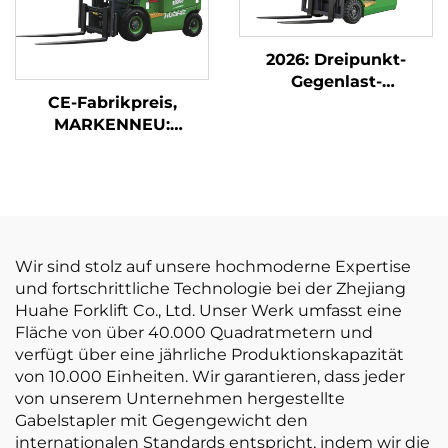
2026: Dreipunkt-
Gegenlast-
CE-Fabrikpreis,
Gabelstapler mit 1,8-
MARKENNEU:
Tonnen-Tragkraft zum
Chinesischer Huahe-
günstigsten Preis
Lithium-Gabelstapler
mit 1,8 Tonnen
Tragkraft und
Hubhöhe von 3000
mm für
Wir sind stolz auf unsere hochmoderne Expertise
Geländefahrten
und fortschrittliche Technologie bei der Zhejiang
Huahe Forklift Co., Ltd. Unser Werk umfasst eine
Fläche von über 40.000 Quadratmetern und
verfügt über eine jährliche Produktionskapazität
von 10.000 Einheiten. Wir garantieren, dass jeder
von unserem Unternehmen hergestellte
Gabelstapler mit Gegengewicht den
internationalen Standards entspricht, indem wir die