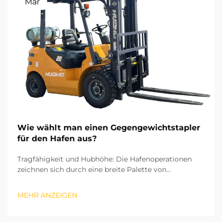
Mar
Wie wählt man einen Gegengewichtstapler
für den Hafen aus?
Tragfähigkeit und Hubhöhe: Die Hafenoperationen
zeichnen sich durch eine breite Palette von
Frachtgütern aus – von schweren Stahlblöcken bis hin
zu kleinen Containerzubehörteilen. Daher ist die
MEHR ANZEIGEN
Tragfähigkeit der erste entscheidende Faktor bei der
Auswahl eines Gegengewichtstaplern. Nationale
industrielle s...