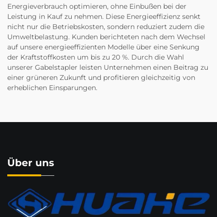
Energieverbrauch optimieren, ohne Einbußen bei der
Leistung in Kauf zu nehmen. Diese Energieeffizienz senkt
nicht nur die Betriebskosten, sondern reduziert zudem die
Umweltbelastung. Kunden berichteten nach dem Wechsel
auf unsere energieeffizienten Modelle über eine Senkung
der Kraftstoffkosten um bis zu 20 %. Durch die Wahl
unserer Gabelstapler leisten Unternehmen einen Beitrag zu
einer grüneren Zukunft und profitieren gleichzeitig von
erheblichen Einsparungen.
Über uns