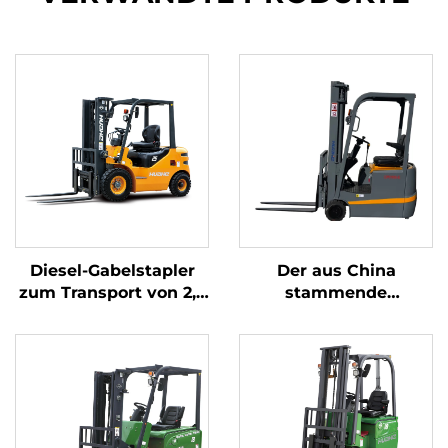
Diesel-Gabelstapler
Der aus China
zum Transport von 2,5
stammende
Tonnen Gütern mit
dreipunkt-
einfacher Bedienung
gewichtsoptimierte
und Entladung bis zu
Lithium-Batterie-
einer Höhe von 4 m
Gabelstapler mit 1,0
Tonne Tragfähigkeit
ist preisgünstig.