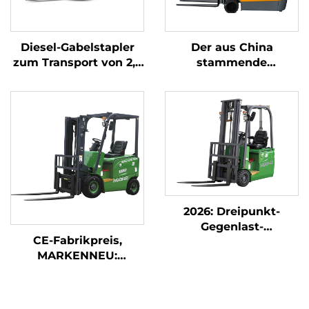
Diesel-Gabelstapler
Der aus China
zum Transport von 2,5
stammende
Tonnen Gütern mit
dreipunkt-
einfacher Bedienung
gewichtsoptimierte
und Entladung bis zu
Lithium-Batterie-
einer Höhe von 4 m
Gabelstapler mit 1,0
Tonne Tragfähigkeit
ist preisgünstig.
2026: Dreipunkt-
Gegenlast-
CE-Fabrikpreis,
Gabelstapler mit 1,8-
MARKENNEU:
Tonnen-Tragkraft zum
Chinesischer Huahe-
günstigsten Preis
Lithium-Gabelstapler
mit 1,8 Tonnen