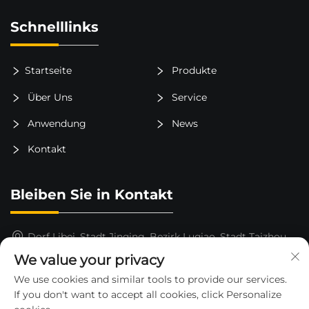
Schnelllinks
Startseite
Produkte
Über Uns
Service
Anwendung
News
Kontakt
Bleiben Sie in Kontakt
Dorf Libei, Stadt Jinqing, Bezirk Luqiao, Stadt Taizhou,
Provinz Zhejiang, China
We value your privacy
15325652000
We use cookies and similar tools to provide our services.
If you don't want to accept all cookies, click Personalize
[email protected]