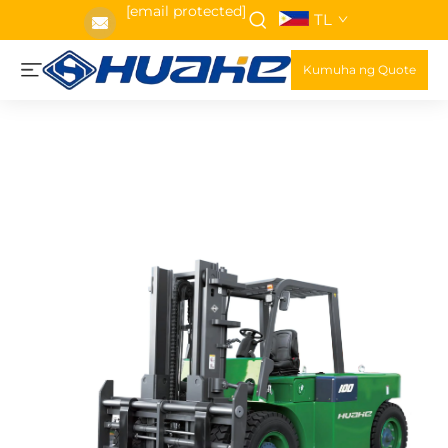
[email protected]
TL
Kumuha ng Quote