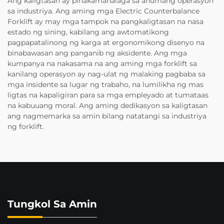
Ang kaligtasan ay pinakamahalaga sa anumang operasyon
sa industriya. Ang aming mga Electric Counterbalance
Forklift ay may mga tampok na pangkaligtasan na nasa
estado ng sining, kabilang ang awtomatikong
pagpapatalinong ng karga at ergonomikong disenyo na
binabawasan ang panganib ng aksidente. Ang mga
kumpanya na nakasama na ang aming mga forklift sa
kanilang operasyon ay nag-ulat ng malaking pagbaba sa
mga insidente sa lugar ng trabaho, na lumilikha ng mas
ligtas na kapaligiran para sa mga empleyado at tumataas
na kabuuang moral. Ang aming dedikasyon sa kaligtasan
ang nagmemarka sa amin bilang natatangi sa industriya
ng forklift.
Tungkol Sa Amin