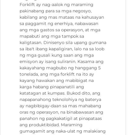
Forklift ay nag-aalok ng maraming
pakinabang para sa mga negosyo,
kabilang ang mas mataas na kahusayan
sa paggamit ng enerhiya, nabawasan
ang mga gastos sa operasyon, at mga
mapabuti ang mga tampok sa
kaligtasan. Dinisenyo sila upang gumana
sa iba't ibang kapaligiran, lalo na sa loob
ng mga gusali kung saan ang mga
emisyon ay isang suliranin. Kasama ang
kakayahang magbubo ng hanggang 5
tonelada, ang mga forklift na ito ay
kayang hawakan ang mabibigat na
karga habang pinapanatili ang
katatagan at kumpas. Bukod dito, ang
napapanahong teknolohiya ng baterya
ay nagbibigay-daan sa mas mahabang
oras ng operasyon, na binabawasan ang
panahon ng pagkakatigil at pinapataas
ang produktibidad. Maraming
gumagamit ang naka-ulat ng malakiang