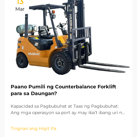
13
Mar
Paano Pumili ng Counterbalance Forklift
para sa Daungan?
Kapacidad sa Pagbubuhat at Taas ng Pagbubuhat:
Ang mga operasyon sa port ay may iba’t ibang uri ng
kargamento, mula sa mabibigat na bakal na billet
hanggang sa maliit na aksesorya ng container, kaya
Tingnan ang Higit Pa
ang kapasidad sa pagbubuhat ay ang unang