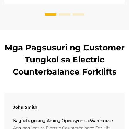
mahalagang kadahilanan sa pagpili ng
counterbalance forklift. Ang pambansang industriyal
na s...
Mga Pagsusuri ng Customer
Tungkol sa Electric
Counterbalance Forklifts
John Smith
Nagbabago ang Aming Operasyon sa Warehouse
Ang paglipat sa Electric Counterbalance Forklift