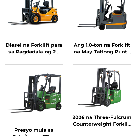
Diesel na Forklift para
Ang 1.0-ton na Forklift
sa Pagdadala ng 2.5
na May Tatlong Punto
Toneladang Kalakal na
ng Balanseng Lithium
may Simpleng
Battery at May
Operasyon at Pagbaba
Kapasidad na 1.0 Ton
ng Karga hanggang 4
na Ginawa sa Tsina ay
metro
may Makatwirang
Presyo
2026 na Three-Fulcrum
Counterweight Forklift
Presyo mula sa
na may 1.8-toneladang