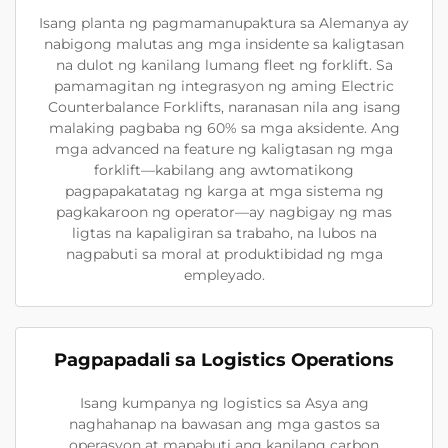
Isang planta ng pagmamanupaktura sa Alemanya ay
nabigong malutas ang mga insidente sa kaligtasan
na dulot ng kanilang lumang fleet ng forklift. Sa
pamamagitan ng integrasyon ng aming Electric
Counterbalance Forklifts, naranasan nila ang isang
malaking pagbaba ng 60% sa mga aksidente. Ang
mga advanced na feature ng kaligtasan ng mga
forklift—kabilang ang awtomatikong
pagpapakatatag ng karga at mga sistema ng
pagkakaroon ng operator—ay nagbigay ng mas
ligtas na kapaligiran sa trabaho, na lubos na
nagpabuti sa moral at produktibidad ng mga
empleyado.
Pagpapadali sa Logistics Operations
Isang kumpanya ng logistics sa Asya ang
naghahanap na bawasan ang mga gastos sa
operasyon at mapabuti ang kanilang carbon