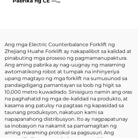
Pabrika ng CE —
kapasidad,
BAGONG LIKHA NG
Pinakamura ang
CHINA: Huahe Lithium
Presyo
Forklift, 1.8 Tonelada,
Taas ng Pagbubuhat:
3000 mm, Para sa
Lahat ng Uri ng
Ang mga Electric Counterbalance Forklift ng
Terreno
Zhejiang Huahe Forklift ay nakapalibot sa kalidad at
pinabuting mga proseso ng pagmamanupaktura.
Ang aming pabrika ay nag-uugnay ng maraming
awtomatikong robot at tumpak na inhinyeriya
upang magtayo ng mga forklift na sumusunod sa
pandaigdigang pamantayan sa loob ng higit sa
10,000 metro kuwadrado. Sinisiguro namin ang oras
na paghahatid ng mga de-kalidad na produkto, at
kasama ang patuloy na pagtaas ng kapasidad sa
taunang produksyon, nakatuon kami sa
napapanahong distribusyon. Ito ay nagpapatunay
sa inobasyon na nakamit sa pamamagitan ng
aming maraming protokol sa pagsusuri. Ang