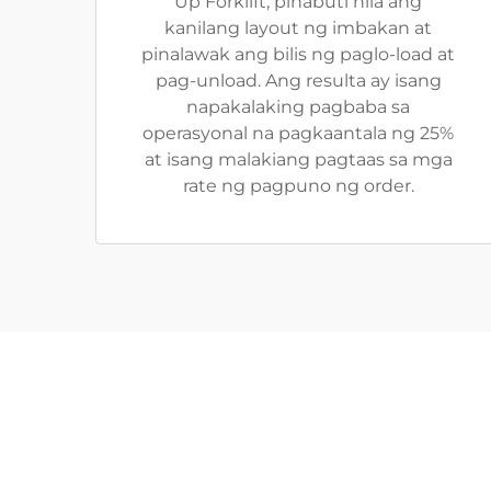
Up Forklift, pinabuti nila ang
kanilang layout ng imbakan at
pinalawak ang bilis ng paglo-load at
pag-unload. Ang resulta ay isang
napakalaking pagbaba sa
operasyonal na pagkaantala ng 25%
at isang malakiang pagtaas sa mga
rate ng pagpuno ng order.