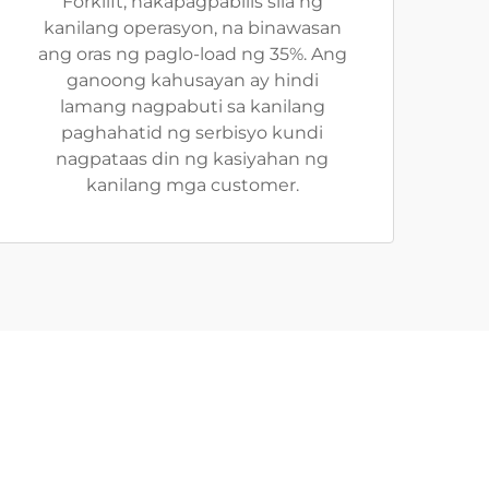
Forklift, nakapagpabilis sila ng
kanilang operasyon, na binawasan
ang oras ng paglo-load ng 35%. Ang
ganoong kahusayan ay hindi
lamang nagpabuti sa kanilang
paghahatid ng serbisyo kundi
nagpataas din ng kasiyahan ng
kanilang mga customer.