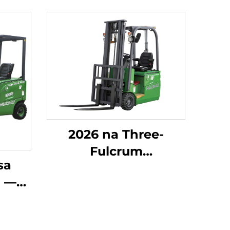
2026 na Three-
Fulcrum
sa
Counterweight
E —
Forklift na may 1.8-
 NG
toneladang
e
kapasidad,