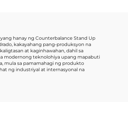
 1.8
Pinakamura ang
 ng
Presyo
000
ahat
eno
kanyang hanay ng Counterbalance Stand Up
uwadrado, kakayahang pang-produksyon na
aligtasan at kaginhawahan, dahil sa
mga modernong teknolohiya upang mapabuti
iya, mula sa pamamahagi ng produkto
t ng industriyal at internasyonal na