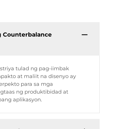
g Counterbalance
striya tulad ng pag-iimbak
akto at maliit na disenyo ay
erpekto para sa mga
gtaas ng produktibidad at
bang aplikasyon.