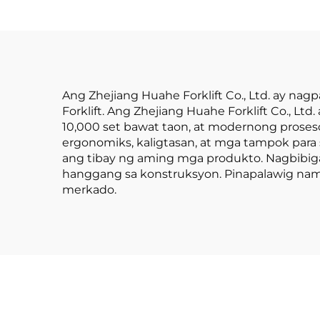
Simpleng Operasyon
B
at Pagbaba ng Karga
Kapa
hanggang 4 metro
na 
ay 
Ang Zhejiang Huahe Forklift Co., Ltd. ay n
Forklift. Ang Zhejiang Huahe Forklift Co., 
10,000 set bawat taon, at modernong proses
ergonomiks, kaligtasan, at mga tampok par
ang tibay ng aming mga produkto. Nagbibig
hanggang sa konstruksyon. Pinapalawig namin
merkado.