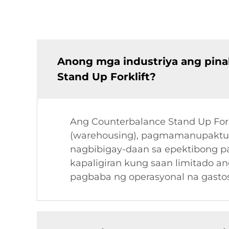
Anong mga industriya ang pin
Stand Up Forklift?
Ang Counterbalance Stand Up Fork
(warehousing), pagmamanupaktura 
nagbibigay-daan sa epektibong p
kapaligiran kung saan limitado a
pagbaba ng operasyonal na gastos, 