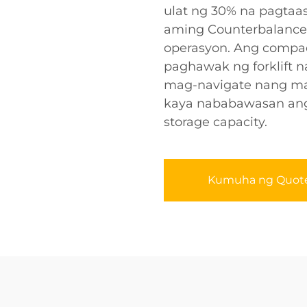
ulat ng 30% na pagtaa
aming Counterbalance S
operasyon. Ang compac
paghawak ng forklift n
mag-navigate nang ma
kaya nababawasan ang 
storage capacity.
Kumuha ng Quot