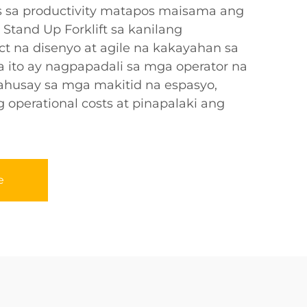
s sa productivity matapos maisama ang
tand Up Forklift sa kanilang
t na disenyo at agile na kakayahan sa
a ito ay nagpapadali sa mga operator na
husay sa mga makitid na espasyo,
operational costs at pinapalaki ang
e