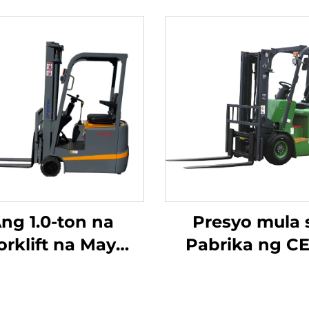
ng 1.0-ton na
Presyo mula 
orklift na May
Pabrika ng C
tlong Punto ng
BAGONG LIKHA
anseng Lithium
CHINA: Huah