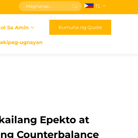
TL
Kumuha ng Quote
ol Sa Amin
akipag-ugnayan
kailang Epekto at
d ng Counterbalance