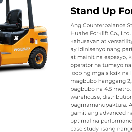
Stand Up For
Ang Counterbalance St
Huahe Forklift Co., Ltd
kahusayan at versatili
ay idinisenyo nang par
at mainit na espasyo,
operator na tumayo n
loob ng mga siksik na
magbubo hanggang 2,
pagbubo na 4.5 metro, 
warehouse, distribution
pagmamanupaktura. An
gamit ang advanced n
optimal na performance
case study, isang nan