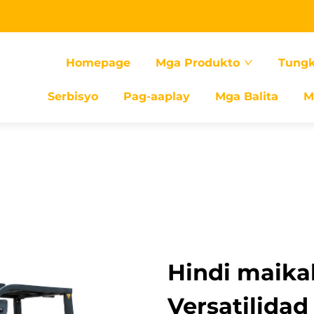
Homepage
Mga Produkto
Tungk
Serbisyo
Pag-aaplay
Mga Balita
M
Hindi maika
Versatilida