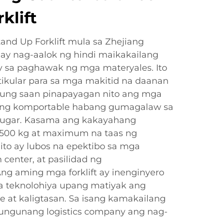
klift
and Up Forklift mula sa Zhejiang
. ay nag-aalok ng hindi maikakailang
ty sa paghawak ng mga materyales. Ito
tikular para sa mga makitid na daanan
 kung saan pinapayagan nito ang mga
ang komportable habang gumagalaw sa
 lugar. Kasama ang kakayahang
500 kg at maximum na taas ng
ito ay lubos na epektibo sa mga
 center, at pasilidad ng
g aming mga forklift ay inenginyero
a teknolohiya upang matiyak ang
 at kaligtasan. Sa isang kamakailang
gungunang logistics company ang nag-