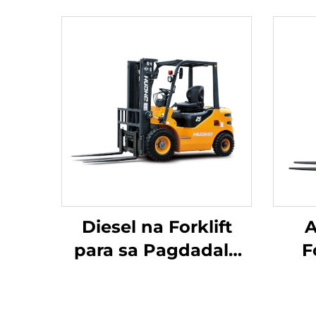
Diesel na Forklift
A
para sa Pagdadala
F
ng 2.5 Toneladang
Ta
Kalakal na may
Bal