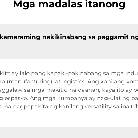
Mga madalas itanong
akamaraming nakikinabang sa paggamit n
lift ay lalo pang kapaki-pakinabang sa mga indu
(manufacturing), at logistics. Ang kanilang komp
aggalaw sa mga makitid na daanan, kaya ito ay p
ng espasyo. Ang mga kumpanya ay nag-ulat ng pa
na nagpapakita ng kanilang versatility sa iba't i