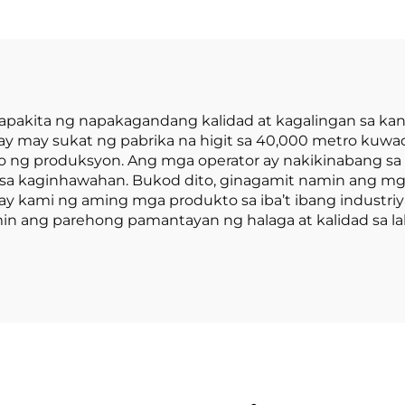
attery at May
Lithium Forklift,
sidad na 1.0 Ton
Tonelada, Taas
Ginawa sa Tsina
Pagbubuhat: 3
may Makatwirang
mm, Para sa L
Presyo
ng Uri ng Terr
agpapakita ng napakagandang kalidad at kagalingan sa 
Ltd. ay may sukat ng pabrika na higit sa 40,000 metro k
o ng produksyon. Ang mga operator ay nakikinabang sa k
a sa kaginhawahan. Bukod dito, ginagamit namin ang 
ay kami ng aming mga produkto sa iba’t ibang industr
 ang parehong pamantayan ng halaga at kalidad sa laha