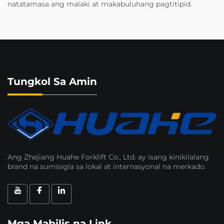
natatamasa ang malaki at makabuluhang pagtitipid.
Tungkol Sa Amin
Ang Zhejiang Huahe Forklift Co., Ltd. ay isang kinikilalang
brand na sumisigla sa lokal at internasyonal na merkado.
Mga Mabilis na Link