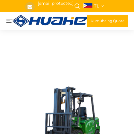
[email protected]
TL
Kumuha ng Quote