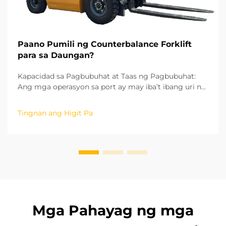
Paano Pumili ng Counterbalance Forklift
para sa Daungan?
Kapacidad sa Pagbubuhat at Taas ng Pagbubuhat:
Ang mga operasyon sa port ay may iba’t ibang uri ng
kargamento, mula sa mabibigat na bakal na billet
hanggang sa maliit na aksesorya ng container, kaya
Tingnan ang Higit Pa
ang kapasidad sa pagbubuhat ay ang unang
mahalagang kadahilanan sa pagpili ng
counterbalance forklift. Ang pambansang industriyal
na s...
Mga Pahayag ng mga