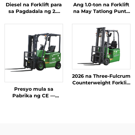
Diesel na Forklift para
Ang 1.0-ton na Forklift
sa Pagdadala ng 2.5
na May Tatlong Punto
Toneladang Kalakal na
ng Balanseng Lithium
may Simpleng
Battery at May
Operasyon at Pagbaba
Kapasidad na 1.0 Ton
ng Karga hanggang 4
na Ginawa sa Tsina ay
metro
may Makatwirang
Presyo
2026 na Three-Fulcrum
Counterweight Forklift
Presyo mula sa
na may 1.8-toneladang
Pabrika ng CE —
kapasidad,
BAGONG LIKHA NG
Pinakamura ang
CHINA: Huahe Lithium
Presyo
Forklift, 1.8 Tonelada,
Taas ng Pagbubuhat:
3000 mm, Para sa