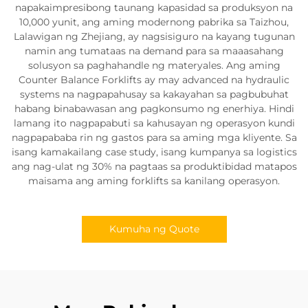
napakaimpresibong taunang kapasidad sa produksyon na
10,000 yunit, ang aming modernong pabrika sa Taizhou,
Lalawigan ng Zhejiang, ay nagsisiguro na kayang tugunan
namin ang tumataas na demand para sa maaasahang
solusyon sa paghahandle ng materyales. Ang aming
Counter Balance Forklifts ay may advanced na hydraulic
systems na nagpapahusay sa kakayahan sa pagbubuhat
habang binabawasan ang pagkonsumo ng enerhiya. Hindi
lamang ito nagpapabuti sa kahusayan ng operasyon kundi
nagpapababa rin ng gastos para sa aming mga kliyente. Sa
isang kamakailang case study, isang kumpanya sa logistics
ang nag-ulat ng 30% na pagtaas sa produktibidad matapos
maisama ang aming forklifts sa kanilang operasyon.
Kumuha ng Quote