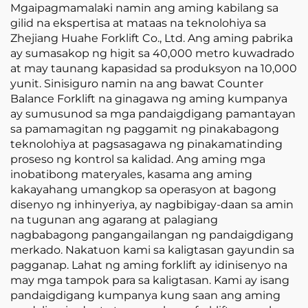
Lahat ng Uri ng
Mgaipagmamalaki namin ang aming kabilang sa
Terreno
gilid na ekspertisa at mataas na teknolohiya sa
Zhejiang Huahe Forklift Co., Ltd. Ang aming pabrika
ay sumasakop ng higit sa 40,000 metro kuwadrado
at may taunang kapasidad sa produksyon na 10,000
yunit. Sinisiguro namin na ang bawat Counter
Balance Forklift na ginagawa ng aming kumpanya
ay sumusunod sa mga pandaigdigang pamantayan
sa pamamagitan ng paggamit ng pinakabagong
teknolohiya at pagsasagawa ng pinakamatinding
proseso ng kontrol sa kalidad. Ang aming mga
inobatibong materyales, kasama ang aming
kakayahang umangkop sa operasyon at bagong
disenyo ng inhinyeriya, ay nagbibigay-daan sa amin
na tugunan ang agarang at palagiang
nagbabagong pangangailangan ng pandaigdigang
merkado. Nakatuon kami sa kaligtasan gayundin sa
pagganap. Lahat ng aming forklift ay idinisenyo na
may mga tampok para sa kaligtasan. Kami ay isang
pandaigdigang kumpanya kung saan ang aming