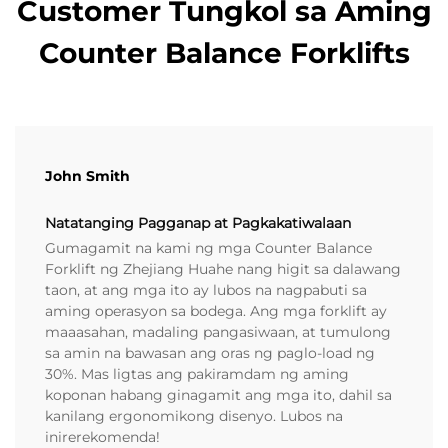
Customer Tungkol sa Aming
Counter Balance Forklifts
John Smith
Natatanging Pagganap at Pagkakatiwalaan
Gumagamit na kami ng mga Counter Balance
Forklift ng Zhejiang Huahe nang higit sa dalawang
taon, at ang mga ito ay lubos na nagpabuti sa
aming operasyon sa bodega. Ang mga forklift ay
maaasahan, madaling pangasiwaan, at tumulong
sa amin na bawasan ang oras ng paglo-load ng
30%. Mas ligtas ang pakiramdam ng aming
koponan habang ginagamit ang mga ito, dahil sa
kanilang ergonomikong disenyo. Lubos na
inirerekomenda!