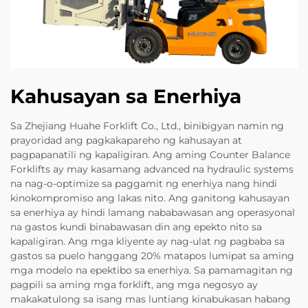
Kahusayan sa Enerhiya
Sa Zhejiang Huahe Forklift Co., Ltd., binibigyan namin ng
prayoridad ang pagkakapareho ng kahusayan at
pagpapanatili ng kapaligiran. Ang aming Counter Balance
Forklifts ay may kasamang advanced na hydraulic systems
na nag-o-optimize sa paggamit ng enerhiya nang hindi
kinokompromiso ang lakas nito. Ang ganitong kahusayan
sa enerhiya ay hindi lamang nababawasan ang operasyonal
na gastos kundi binabawasan din ang epekto nito sa
kapaligiran. Ang mga kliyente ay nag-ulat ng pagbaba sa
gastos sa puelo hanggang 20% matapos lumipat sa aming
mga modelo na epektibo sa enerhiya. Sa pamamagitan ng
pagpili sa aming mga forklift, ang mga negosyo ay
makakatulong sa isang mas luntiang kinabukasan habang