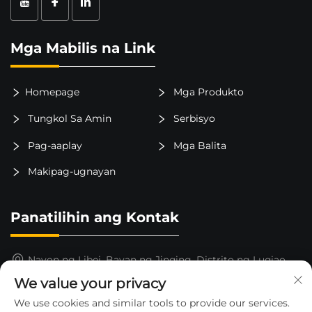
Mga Mabilis na Link
Homepage
Mga Produkto
Tungkol Sa Amin
Serbisyo
Pag-aaplay
Mga Balita
Makipag-ugnayan
Panatilihin ang Kontak
Nayon ng Libei, Bayan ng Jinqing, Distrito ng Luqiao,
Lungsod ng Taizhou, Lalawigan ng Zhejiang, Tsina
We value your privacy
15325652000
We use cookies and similar tools to provide our services.