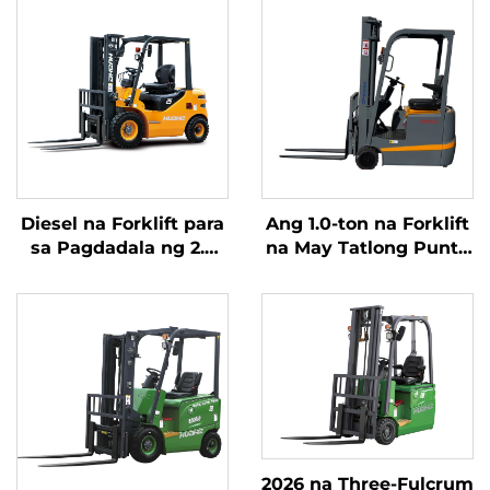
Diesel na Forklift para
Ang 1.0-ton na Forklift
sa Pagdadala ng 2.5
na May Tatlong Punto
Toneladang Kalakal na
ng Balanseng Lithium
may Simpleng
Battery at May
Operasyon at Pagbaba
Kapasidad na 1.0 Ton
ng Karga hanggang 4
na Ginawa sa Tsina ay
metro
may Makatwirang
Presyo
2026 na Three-Fulcrum