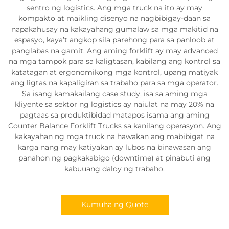
sentro ng logistics. Ang mga truck na ito ay may
kompakto at maikling disenyo na nagbibigay-daan sa
napakahusay na kakayahang gumalaw sa mga makitid na
espasyo, kaya’t angkop sila parehong para sa panloob at
panglabas na gamit. Ang aming forklift ay may advanced
na mga tampok para sa kaligtasan, kabilang ang kontrol sa
katatagan at ergonomikong mga kontrol, upang matiyak
ang ligtas na kapaligiran sa trabaho para sa mga operator.
Sa isang kamakailang case study, isa sa aming mga
kliyente sa sektor ng logistics ay naiulat na may 20% na
pagtaas sa produktibidad matapos isama ang aming
Counter Balance Forklift Trucks sa kanilang operasyon. Ang
kakayahan ng mga truck na hawakan ang mabibigat na
karga nang may katiyakan ay lubos na binawasan ang
panahon ng pagkakabigo (downtime) at pinabuti ang
kabuuang daloy ng trabaho.
Kumuha ng Quote