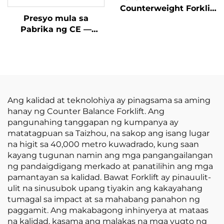
Counterweight Forklift
Presyo mula sa
na may 1.8-toneladang
Pabrika ng CE —
kapasidad,
BAGONG LIKHA NG
Pinakamura ang
CHINA: Huahe Lithium
Presyo
Forklift, 1.8 Tonelada,
Taas ng Pagbubuhat:
3000 mm, Para sa
Lahat ng Uri ng
Ang kalidad at teknolohiya ay pinagsama sa aming
Terreno
hanay ng Counter Balance Forklift. Ang
pangunahing tanggapan ng kumpanya ay
matatagpuan sa Taizhou, na sakop ang isang lugar
na higit sa 40,000 metro kuwadrado, kung saan
kayang tugunan namin ang mga pangangailangan
ng pandaigdigang merkado at panatilihin ang mga
pamantayan sa kalidad. Bawat Forklift ay pinauulit-
ulit na sinusubok upang tiyakin ang kakayahang
tumagal sa impact at sa mahabang panahon ng
paggamit. Ang makabagong inhinyerya at mataas
na kalidad, kasama ang malakas na mga yugto ng