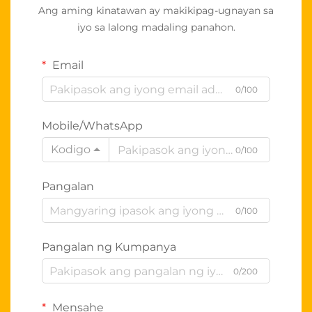
Ang aming kinatawan ay makikipag-ugnayan sa
iyo sa lalong madaling panahon.
Email
0/100
Mobile/WhatsApp
Kodigo
0/100
Pangalan
0/100
Pangalan ng Kumpanya
0/200
Mensahe