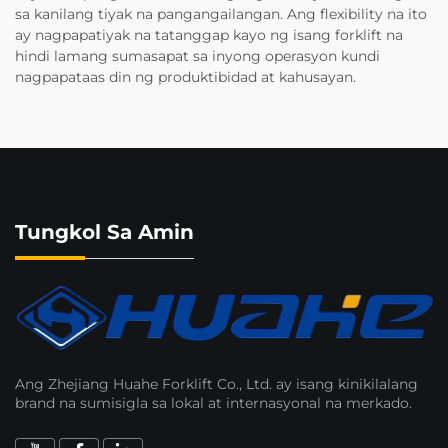
sa kanilang tiyak na pangangailangan. Ang flexibility na ito
ay nagpapatiyak na tatanggap kayo ng isang forklift na
hindi lamang sumasapat sa inyong operasyon kundi
nagpapataas din ng produktibidad at kahusayan.
Tungkol Sa Amin
Ang Zhejiang Huahe Forklift Co., Ltd. ay isang kinikilalang
brand na sumisigla sa lokal at internasyonal na merkado.