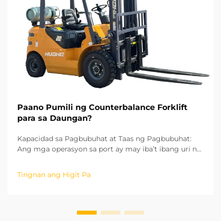
Paano Pumili ng Counterbalance Forklift
para sa Daungan?
Kapacidad sa Pagbubuhat at Taas ng Pagbubuhat:
Ang mga operasyon sa port ay may iba’t ibang uri ng
kargamento, mula sa mabibigat na bakal na billet
hanggang sa maliit na aksesorya ng container, kaya
Tingnan ang Higit Pa
ang kapasidad sa pagbubuhat ay ang unang
mahalagang kadahilanan sa pagpili ng
counterbalance forklift. Ang pambansang industriyal
na s...