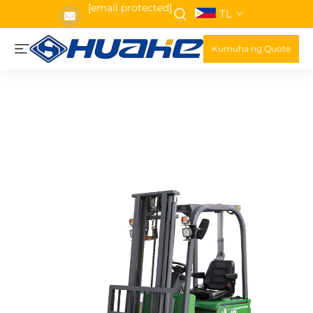
[email protected]
TL
Kumuha ng Quote