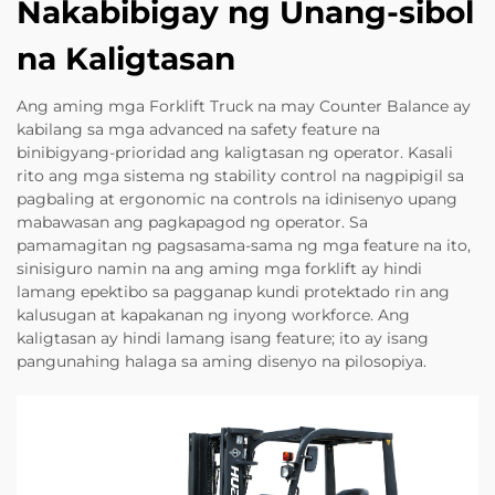
Nakabibigay ng Unang-sibol
na Kaligtasan
Ang aming mga Forklift Truck na may Counter Balance ay
kabilang sa mga advanced na safety feature na
binibigyang-prioridad ang kaligtasan ng operator. Kasali
rito ang mga sistema ng stability control na nagpipigil sa
pagbaling at ergonomic na controls na idinisenyo upang
mabawasan ang pagkapagod ng operator. Sa
pamamagitan ng pagsasama-sama ng mga feature na ito,
sinisiguro namin na ang aming mga forklift ay hindi
lamang epektibo sa pagganap kundi protektado rin ang
kalusugan at kapakanan ng inyong workforce. Ang
kaligtasan ay hindi lamang isang feature; ito ay isang
pangunahing halaga sa aming disenyo na pilosopiya.