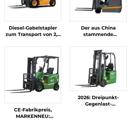
Diesel-Gabelstapler
Der aus China
zum Transport von 2,5
stammende
Tonnen Gütern mit
dreipunkt-
einfacher Bedienung
gewichtsoptimierte
und Entladung bis zu
Lithium-Batterie-
einer Höhe von 4 m
Gabelstapler mit 1,0
Tonne Tragfähigkeit
ist preisgünstig.
2026: Dreipunkt-
Gegenlast-
CE-Fabrikpreis,
Gabelstapler mit 1,8-
MARKENNEU:
Tonnen-Tragkraft zum
Chinesischer Huahe-
günstigsten Preis
Lithium-Gabelstapler