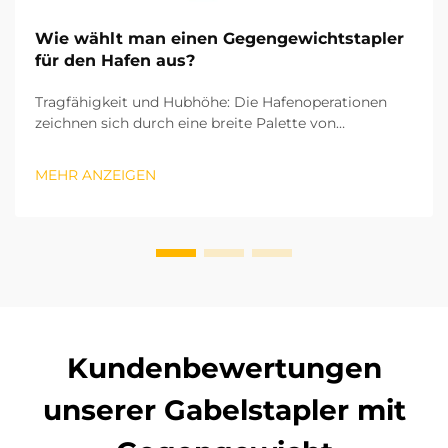
Wie wählt man einen Gegengewichtstapler
für den Hafen aus?
Tragfähigkeit und Hubhöhe: Die Hafenoperationen
zeichnen sich durch eine breite Palette von
Frachtgütern aus – von schweren Stahlblöcken bis hin
zu kleinen Containerzubehörteilen. Daher ist die
MEHR ANZEIGEN
Tragfähigkeit der erste entscheidende Faktor bei der
Auswahl eines Gegengewichtstaplern. Nationale
industrielle s...
Kundenbewertungen
unserer Gabelstapler mit