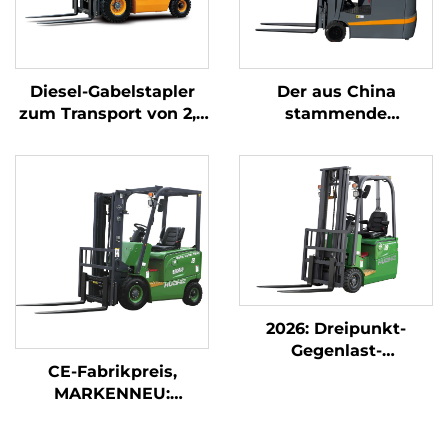
Diesel-Gabelstapler
Der aus China
zum Transport von 2,5
stammende
Tonnen Gütern mit
dreipunkt-
einfacher Bedienung
gewichtsoptimierte
und Entladung bis zu
Lithium-Batterie-
einer Höhe von 4 m
Gabelstapler mit 1,0
Tonne Tragfähigkeit
ist preisgünstig.
2026: Dreipunkt-
Gegenlast-
CE-Fabrikpreis,
Gabelstapler mit 1,8-
MARKENNEU:
Tonnen-Tragkraft zum
Chinesischer Huahe-
günstigsten Preis
Lithium-Gabelstapler