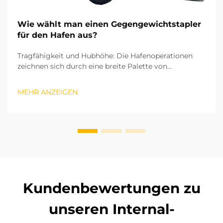
Wie wählt man einen Gegengewichtstapler
für den Hafen aus?
Tragfähigkeit und Hubhöhe: Die Hafenoperationen
zeichnen sich durch eine breite Palette von
Frachtgütern aus – von schweren Stahlblöcken bis hin
zu kleinen Containerzubehörteilen. Daher ist die
MEHR ANZEIGEN
Tragfähigkeit der erste entscheidende Faktor bei der
Auswahl eines Gegengewichtstaplern. Nationale
industrielle s...
Kundenbewertungen zu
unseren Internal-