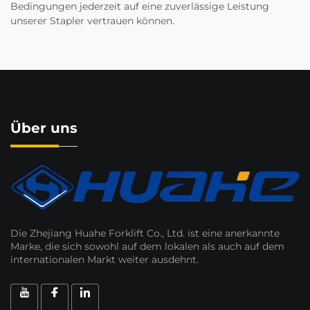
Bedingungen jederzeit auf eine zuverlässige Leistung
unserer Stapler vertrauen können.
Über uns
Die Zhejiang Huahe Forklift Co., Ltd. ist eine anerkannte
Marke, die sich sowohl auf dem lokalen als auch auf dem
internationalen Markt weiter ausdehnt.