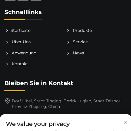
Schnelllinks
Startseite
Produkte
Über Uns
Service
Anwendung
News
Kontakt
Bleiben Sie in Kontakt
Dorf Libei, Stadt Jinqing, Bezirk Luqiao, Stadt Taizhou,
Provinz Zhejiang, China
15325652000
We value your privacy
[email protected]