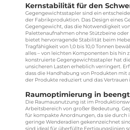
Kernstabilität für den Schwe
Gegengewichtsstapler sind ein entscheid
der Fabrikproduktion. Das Design eines G
Gegengewicht, das die Notwendigkeit von 
Palettenaufnahmen ohne Stützbeine oder z
bietet hervorragende Stabilität beim Heb
Tragfähigkeit von 1,0 bis 10,0 Tonnen bew
alles – von leichten Komponenten bis hin
konstruierte Gegengewichtsstapler hat di
unsicheren Lasten erheblich verringert. Er
dass die Handhabung von Produkten mit a
der Produkte reduziert und das Vertrauen 
Raumoptimierung in beengt
Die Raumausnutzung ist im Produktionswe
Arbeitsbereich von großer Bedeutung. Ge
für kompakte Anordnungen, da sie durch 
geringe Wenderadien gekennzeichnet sind
sind ideal für überfüllte Fertigungslinien 