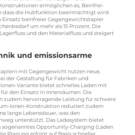
Konstruktionen ermöglichen es, Beinfrei-
 dass die Hubfunktion beeinträchtigt wird.
 Einsatz beinfreier Gegengewichtstapler
ächenbedarf um mehr als 15 Prozent. Die
gerfluss und den Materialfluss und steigert
chnik und emissionsarme
taplern mit Gegengewicht nutzen neue,
i der Gestaltung für Fabriken und
Ionen-Variante bietet schnelles Laden mit
l für den Einsatz in Innenräumen. Die
en zudem hervorragende Leistung für schwere
ium-Ionen-Konstruktion reduziert zudem
eine lange Lebensdauer, was den
inweg unterstützt. Das Ladesystem bietet
um sogenanntes Opportunity-Charging (Laden
e Planung erfolgt auf Basis schneller