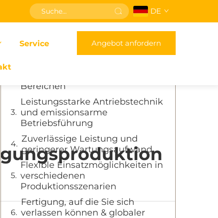
DE
Inhaltsverzeichnis
Angebot anfordern
Service
Kernstabilität für den
Schwerlastbetrieb
akt
Raumoptimierung in beengten
Bereichen
Leistungsstarke Antriebstechnik
und emissionsarme
Betriebsführung
Zuverlässige Leistung und
tigungsproduktion
geringerer Wartungsaufwand
Flexible Einsatzmöglichkeiten in
verschiedenen
Produktionsszenarien
Fertigung, auf die Sie sich
verlassen können & globaler