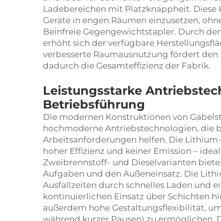
Ladebereichen mit Platzknappheit. Diese 
Geräte in engen Räumen einzusetzen, ohne
Beinfreie Gegengewichtstapler. Durch den
erhöht sich der verfügbare Herstellungsfl
verbesserte Raumausnutzung fördert den La
dadurch die Gesamteffizienz der Fabrik.
Leistungsstarke Antriebste
Betriebsführung
Die modernen Konstruktionen von Gabels
hochmoderne Antriebstechnologien, die be
Arbeitsanforderungen helfen. Die Lithium-
hoher Effizienz und keiner Emission – idea
Zweibrennstoff- und Dieselvarianten biet
Aufgaben und den Außeneinsatz. Die Lith
Ausfallzeiten durch schnelles Laden und 
kontinuierlichen Einsatz über Schichten h
außerdem hohe Gestaltungsflexibilität, 
während kurzer Pausen) zu ermöglichen. Di