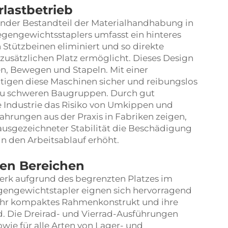
rlastbetrieb
ender Bestandteil der Materialhandhabung in
egengewichtsstaplers umfasst ein hinteres
Stützbeinen eliminiert und so direkte
usätzlichen Platz ermöglicht. Dieses Design
en, Bewegen und Stapeln. Mit einer
ältigen diese Maschinen sicher und reibungslos
 zu schweren Baugruppen. Durch gut
e Industrie das Risiko von Umkippen und
fahrungen aus der Praxis in Fabriken zeigen,
usgezeichneter Stabilität die Beschädigung
in den Arbeitsablauf erhöht.
en Bereichen
rk aufgrund des begrenzten Platzes im
gengewichtstapler eignen sich hervorragend
ihr kompaktes Rahmenkonstrukt und ihre
. Die Dreirad- und Vierrad-Ausführungen
sowie für alle Arten von Lager- und