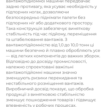
вантажопідйомної машини передбачає
задню противагу, яка усуває необхідність у
підпорних ногах, дозволяючи
безпосередньо піднімати палети без
підпорних ніг або додаткового простору.
Така конструкція забезпечує виняткову
стабільність під час підйому, переміщення
та штабелювання вантажів. З
вантажопідйомністю від 1,0 до 10,0 тонн ці
машини безпечно й плавно обробляють усе
— від легких компонентів до важких зборок.
Відповідно до досвіду промисловості,
належно спроектовані важільні
вантажопідйомні машини значно
зменшують ризики перекидання та
нестабільного розміщення вантажів.
Виробничий досвід показує, що обробка
продукції з винятковою стабільністю
зменшує пошкодження товарів і підвищує
впевненість у робочих процесах.