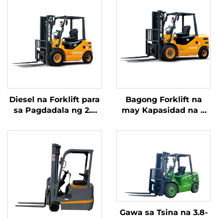
Diesel na Forklift para
Bagong Forklift na
sa Pagdadala ng 2.5
may Kapasidad na 4
Toneladang Kalakal na
tonelada na
may Simpleng
kumukuha ng
Operasyon at Pagbaba
kuryente mula sa
ng Karga hanggang 4
diesel, na may mataas
metro
na kalidad na Hapones
na motor ng ISUZU
Gawa sa Tsina na 3.8-