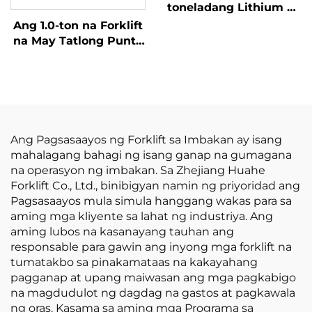
toneladang Lithium na
Forklift, Mahusay na
Ang 1.0-ton na Forklift
Pagganap at Abot-
na May Tatlong Punto
kaya ang Presyo
ng Balanseng Lithium
Battery at May
Kapasidad na 1.0 Ton
na Ginawa sa Tsina ay
may Makatwirang
Presyo
Ang Pagsasaayos ng Forklift sa Imbakan ay isang
mahalagang bahagi ng isang ganap na gumagana
na operasyon ng imbakan. Sa Zhejiang Huahe
Forklift Co., Ltd., binibigyan namin ng priyoridad ang
Pagsasaayos mula simula hanggang wakas para sa
aming mga kliyente sa lahat ng industriya. Ang
aming lubos na kasanayang tauhan ang
responsable para gawin ang inyong mga forklift na
tumatakbo sa pinakamataas na kakayahang
pagganap at upang maiwasan ang mga pagkabigo
na magdudulot ng dagdag na gastos at pagkawala
ng oras. Kasama sa aming mga Programa sa