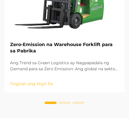
Zero-Emission na Warehouse Forklift para
sa Pabrika
Ang Trend sa Green Logistics ay Nagpapadala ng
Demand para sa Zero Emission: Ang global na sektor
ng pagmamanupaktura ay mabilis na nagpapalit
patungo sa isang berdeng modelo ng pag-unlad at
Tingnan ang Higit Pa
mababang carbon. Ang natitirang mga proseso sa
logistics sa loob ng mga pabrika ay mahalaga upang
makamit ang carbon neutrality. Ang oper...