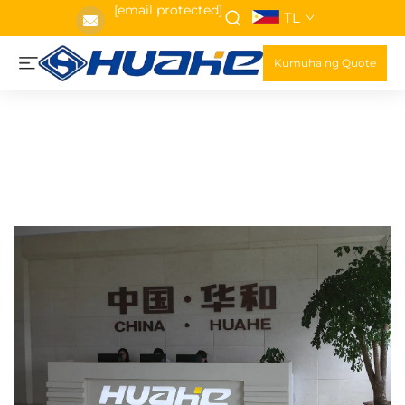
[email protected]
TL
Kumuha ng Quote