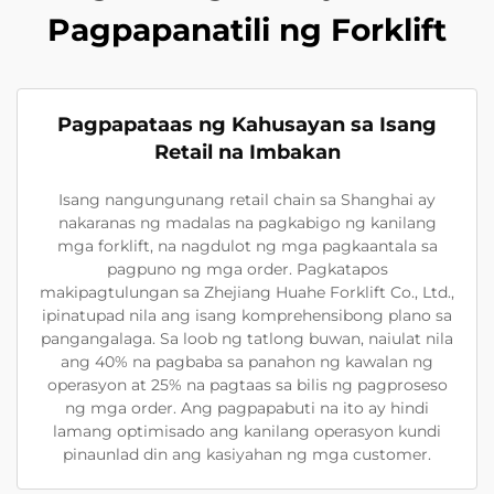
Pagpapanatili ng Forklift
Pagpapataas ng Kahusayan sa Isang
Retail na Imbakan
Isang nangungunang retail chain sa Shanghai ay
nakaranas ng madalas na pagkabigo ng kanilang
mga forklift, na nagdulot ng mga pagkaantala sa
pagpuno ng mga order. Pagkatapos
makipagtulungan sa Zhejiang Huahe Forklift Co., Ltd.,
ipinatupad nila ang isang komprehensibong plano sa
pangangalaga. Sa loob ng tatlong buwan, naiulat nila
ang 40% na pagbaba sa panahon ng kawalan ng
operasyon at 25% na pagtaas sa bilis ng pagproseso
ng mga order. Ang pagpapabuti na ito ay hindi
lamang optimisado ang kanilang operasyon kundi
pinaunlad din ang kasiyahan ng mga customer.