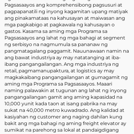
Pagsasaayos ang komprehensibong pagsusuri at
pagpapanatili ng inyong kagamitan upang matiyak
ang pinakamataas na kahusayan at maiwasan ang
mga pagkabigo at pagkawala ng kahusayan o
gastos. Kasama sa aming mga Programa sa
Pagsasaayos ang lahat ng mga bahagi at segment
ng serbisyo na nagmumula sa pananaw ng
pangmatagalang paggamit. Nauunawaan namin na
ang bawat industriya ay may natatanging at iba-
ibang pangangailangan. Ang mga industriya ng
retail, pagmamanupaktura, at logistics ay may
magkakaibang pangangailangan at gumagamit ng
aming mga Programa sa Pagsasaayos. Maaari
naming palawakin at tugunan ang lahat ng inyong
pangangailangan gamit ang aming kapasidad na
10,000 yunit kada taon at isang pabrika na may
sukat na 40,000 metro kuwadrado. Ang kalidad at
kasiyahan ng customer ang naging dahilan kung
bakit ang mga bahagi ng aming freight elevator ay
sumikat na parehong sa lokal at pandaigdigang