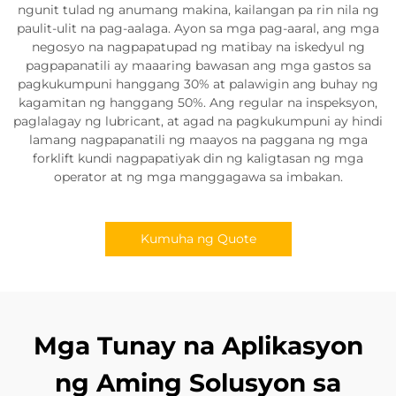
ngunit tulad ng anumang makina, kailangan pa rin nila ng
paulit-ulit na pag-aalaga. Ayon sa mga pag-aaral, ang mga
negosyo na nagpapatupad ng matibay na iskedyul ng
pagpapanatili ay maaaring bawasan ang mga gastos sa
pagkukumpuni hanggang 30% at palawigin ang buhay ng
kagamitan ng hanggang 50%. Ang regular na inspeksyon,
paglalagay ng lubricant, at agad na pagkukumpuni ay hindi
lamang nagpapanatili ng maayos na paggana ng mga
forklift kundi nagpapatiyak din ng kaligtasan ng mga
operator at ng mga manggagawa sa imbakan.
Kumuha ng Quote
Mga Tunay na Aplikasyon
ng Aming Solusyon sa