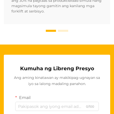
ang 30% na pagtaas sa produktibidad simula nang
magsimula tayong gamitin ang kanilang mga
forklift at serbisyo.
Kumuha ng Libreng Presyo
Ang aming kinatawan ay makikipag-ugnayan sa
iyo sa lalong madaling panahon.
Email
0/100