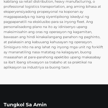
kabilang sa retail distribution, heavy manufacturing, o
professional logistics transportation, ang aming bihasa at
eksperyensiyadong propesyonal na koponan ay
magpapasadya ng isang siyentipikong iskedyul ng
pagpapanatili na eksklusibo para sa inyong fleet. Ang
personalisadong plano na ito ay idinisenyo upang
maksimisahin ang oras ng operasyon ng kagamitan,
bawasan ang hindi kinakailangang panahon ng paghinto,
at palakasin ang kabuuang kahusayan ng operasyon.
Sinisiguro nito na ang lahat ng inyong mga unit ng forklift
ay mananatiling nasa matatag na kalagayan, buong
maaasahan at pare-parehong epektibo upang makasabay
sa iba't ibang sitwasyon sa trabaho at sa praktikal na
aplikasyon sa industriya sa buong taon.
Tungkol Sa Amin