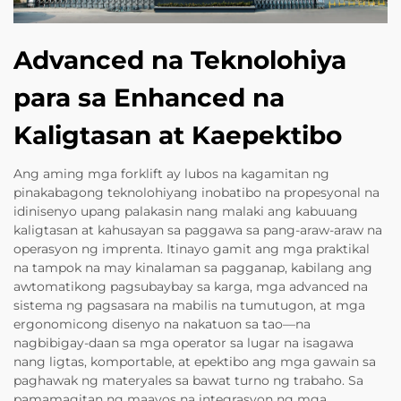
Advanced na Teknolohiya
para sa Enhanced na
Kaligtasan at Kaepektibo
Ang aming mga forklift ay lubos na kagamitan ng
pinakabagong teknolohiyang inobatibo na propesyonal na
idinisenyo upang palakasin nang malaki ang kabuuang
kaligtasan at kahusayan sa paggawa sa pang-araw-araw na
operasyon ng imprenta. Itinayo gamit ang mga praktikal
na tampok na may kinalaman sa pagganap, kabilang ang
awtomatikong pagsubaybay sa karga, mga advanced na
sistema ng pagsasara na mabilis na tumutugon, at mga
ergonomicong disenyo na nakatuon sa tao—na
nagbibigay-daan sa mga operator sa lugar na isagawa
nang ligtas, komportable, at epektibo ang mga gawain sa
paghawak ng materyales sa bawat turno ng trabaho. Sa
pamamagitan ng maayos na integrasyon ng mga