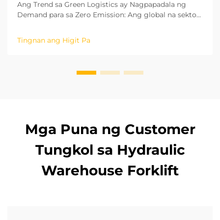
Ang Trend sa Green Logistics ay Nagpapadala ng
Demand para sa Zero Emission: Ang global na sektor
ng pagmamanupaktura ay mabilis na nagpapalit
patungo sa isang berdeng modelo ng pag-unlad at
Tingnan ang Higit Pa
mababang carbon. Ang natitirang mga proseso sa
logistics sa loob ng mga pabrika ay mahalaga upang
makamit ang carbon neutrality. Ang oper...
Mga Puna ng Customer
Tungkol sa Hydraulic
Warehouse Forklift