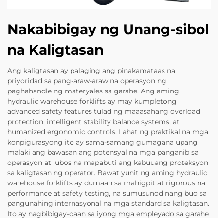
Nakabibigay ng Unang-sibol
na Kaligtasan
Ang kaligtasan ay palaging ang pinakamataas na
priyoridad sa pang-araw-araw na operasyon ng
paghahandle ng materyales sa garahe. Ang aming
hydraulic warehouse forklifts ay may kumpletong
advanced safety features tulad ng maaasahang overload
protection, intelligent stability balance systems, at
humanized ergonomic controls. Lahat ng praktikal na mga
konpigurasyong ito ay sama-samang gumagana upang
malaki ang bawasan ang potensyal na mga panganib sa
operasyon at lubos na mapabuti ang kabuuang proteksyon
sa kaligtasan ng operator. Bawat yunit ng aming hydraulic
warehouse forklifts ay dumaan sa mahigpit at rigorous na
performance at safety testing, na sumusunod nang buo sa
pangunahing internasyonal na mga standard sa kaligtasan.
Ito ay nagbibigay-daan sa iyong mga empleyado sa garahe