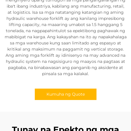
iba't ibang industriya, kabilang ang manufacturing, retail,
at logistics. Isa sa mga natatanging katangian ng aming
hydraulic warehouse forklift ay ang kanilang impresibong
lifting capacity, na maaaring umabot sa 1.5 hanggang 5
tonelada, na nagpapahintulot sa epektibong paghawak ng
mabibigat na karga. Ang kakayahan na ito ay napakahalaga
sa mga warehouse kung saan limitado ang espasyo at
kritikal ang maksimum na paggamit ng vertical storage.
Ang aming mga forklift ay idinisenyo na may advanced na
hydraulic system na nagsisiguro ng maayos na pagtaas at
pagbaba, na binabawasan ang panganib ng aksidente at
pinsala sa mga kalakal.
Kumuha ng Quote
Tunay na Epekto ng mga