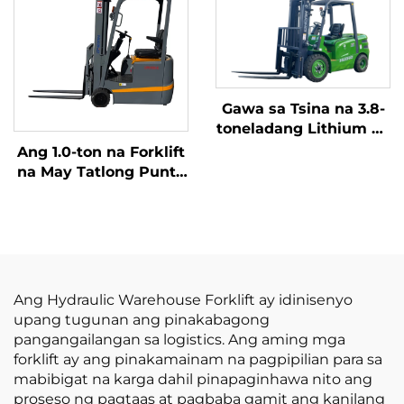
metro
na kalidad na Hapones
na motor ng ISUZU
Gawa sa Tsina na 3.8-
toneladang Lithium na
Forklift, Mahusay na
Ang 1.0-ton na Forklift
Pagganap at Abot-
na May Tatlong Punto
kaya ang Presyo
ng Balanseng Lithium
Battery at May
Kapasidad na 1.0 Ton
na Ginawa sa Tsina ay
may Makatwirang
Presyo
Ang Hydraulic Warehouse Forklift ay idinisenyo
upang tugunan ang pinakabagong
pangangailangan sa logistics. Ang aming mga
forklift ay ang pinakamainam na pagpipilian para sa
mabibigat na karga dahil pinapaginhawa nito ang
proseso ng pagtaas at pagbaba gamit ang kanilang