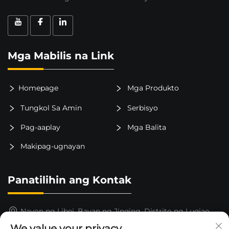
Mga Mabilis na Link
Homepage
Mga Produkto
Tungkol Sa Amin
Serbisyo
Pag-aaplay
Mga Balita
Makipag-ugnayan
Panatilihin ang Kontak
Nayon ng Libei, Bayan ng Jinqing, Distrito ng Luqiao,
Lungsod ng Taizhou, Lalawigan ng Zhejiang, Tsina
We value your privacy