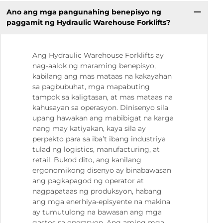
Ano ang mga pangunahing benepisyo ng
paggamit ng Hydraulic Warehouse Forklifts?
Ang Hydraulic Warehouse Forklifts ay
nag-aalok ng maraming benepisyo,
kabilang ang mas mataas na kakayahan
sa pagbubuhat, mga mapabuting
tampok sa kaligtasan, at mas mataas na
kahusayan sa operasyon. Dinisenyo sila
upang hawakan ang mabibigat na karga
nang may katiyakan, kaya sila ay
perpekto para sa iba’t ibang industriya
tulad ng logistics, manufacturing, at
retail. Bukod dito, ang kanilang
ergonomikong disenyo ay binabawasan
ang pagkapagod ng operator at
nagpapataas ng produksyon, habang
ang mga enerhiya-episyente na makina
ay tumutulong na bawasan ang mga
gastos sa operasyon. Ang aming mga