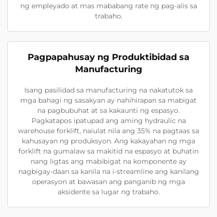
ng empleyado at mas mababang rate ng pag-alis sa
trabaho.
Pagpapahusay ng Produktibidad sa
Manufacturing
Isang pasilidad sa manufacturing na nakatutok sa
mga bahagi ng sasakyan ay nahihirapan sa mabigat
na pagbubuhat at sa kakaunti ng espasyo.
Pagkatapos ipatupad ang aming hydraulic na
warehouse forklift, naiulat nila ang 35% na pagtaas sa
kahusayan ng produksyon. Ang kakayahan ng mga
forklift na gumalaw sa makitid na espasyo at buhatin
nang ligtas ang mabibigat na komponente ay
nagbigay-daan sa kanila na i-streamline ang kanilang
operasyon at bawasan ang panganib ng mga
aksidente sa lugar ng trabaho.