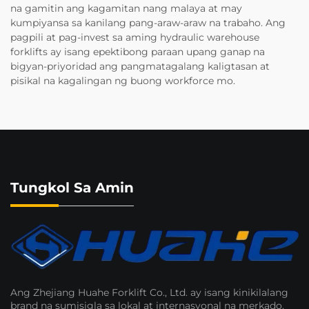
na gamitin ang kagamitan nang malaya at may
kumpiyansa sa kanilang pang-araw-araw na trabaho. Ang
pagpili at pag-invest sa aming hydraulic warehouse
forklifts ay isang epektibong paraan upang ganap na
bigyan-priyoridad ang pangmatagalang kaligtasan at
pisikal na kagalingan ng buong workforce mo.
Tungkol Sa Amin
Ang Zhejiang Huahe Forklift Co., Ltd. ay isang kinikilalang
brand na sumisigla sa lokal at internasyonal na merkado.