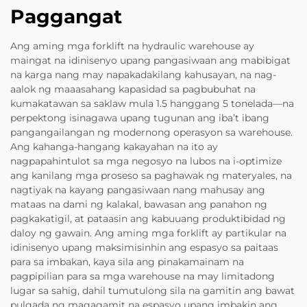
Paggangat
Ang aming mga forklift na hydraulic warehouse ay
maingat na idinisenyo upang pangasiwaan ang mabibigat
na karga nang may napakadakilang kahusayan, na nag-
aalok ng maaasahang kapasidad sa pagbubuhat na
kumakatawan sa saklaw mula 1.5 hanggang 5 tonelada—na
perpektong isinagawa upang tugunan ang iba’t ibang
pangangailangan ng modernong operasyon sa warehouse.
Ang kahanga-hangang kakayahan na ito ay
nagpapahintulot sa mga negosyo na lubos na i-optimize
ang kanilang mga proseso sa paghawak ng materyales, na
nagtiyak na kayang pangasiwaan nang mahusay ang
mataas na dami ng kalakal, bawasan ang panahon ng
pagkakatigil, at pataasin ang kabuuang produktibidad ng
daloy ng gawain. Ang aming mga forklift ay partikular na
idinisenyo upang maksimisinhin ang espasyo sa paitaas
para sa imbakan, kaya sila ang pinakamainam na
pagpipilian para sa mga warehouse na may limitadong
lugar sa sahig, dahil tumutulong sila na gamitin ang bawat
pulgada ng magagamit na espasyo upang imbakin ang