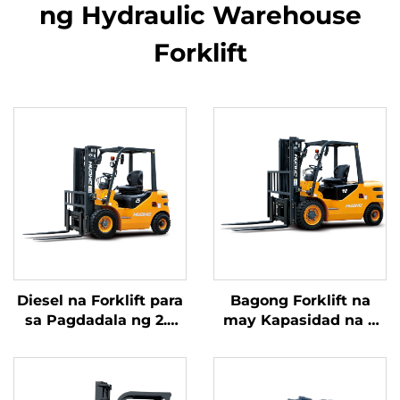
ng Hydraulic Warehouse
Forklift
Diesel na Forklift para
Bagong Forklift na
sa Pagdadala ng 2.5
may Kapasidad na 4
Toneladang Kalakal na
tonelada na
may Simpleng
kumukuha ng
Operasyon at Pagbaba
kuryente mula sa
ng Karga hanggang 4
diesel, na may mataas