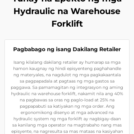
Hydraulic na Warehouse
Forklift
Pagbabago ng isang Dakilang Retailer
Isang kilalang dakilang retailer ay humarap sa mga
hamon kaugnay ng hindi episyenteng paghahandle
ng materyales, na nagdulot ng mga pagkakaantala
sa pagpapadala at pagtaas ng mga gastos sa
paggawa. Sa pamamagitan ng integrasyon ng aming
hydraulic na warehouse forklift, nakamit nila ang 40%
na pagbawas sa oras ng paglo-load at 25% na
pagpapabuti sa katiyakan ng mga order. Ang
ergonomikong disenyo at mga advanced na
hydraulic system ng mga forklift ay nagbigay-daan
sa kanilang mga operator na magtrabaho nang mas
episyente, na nagresulta sa mas mataas na kasiyahan