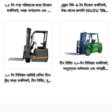
২.৫ টন পণ্য পরিবহনের জন্য ডিজেল
ব্র্যান্ড নিউ 4-টন ডিজেল ফর্কলিফট,
ফর্কলিফট, সহজ অপারেশন এবং ৪
উচ্চ-মানের জাপানি ISUZU ইঞ্জিন
মিটার পর্যন্ত আনলোডিংয়ের সুবিধা
সহ
চীন নির্মিত ৩.৮-টন লিথিয়াম ফর্কলিফট,
অত্যুত্তম কর্মক্ষমতা এবং সাশ্রয়ী
মূল্য
১.০ টন লিথিয়াম ব্যাটারি চালিত তিন-
বিন্দু সাম্য ফর্কলিফট, চীন নির্মিত, মূল্য
যুক্তিসঙ্গত