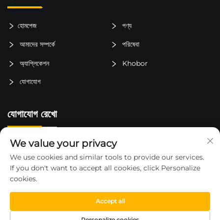
হোমপেজ
পণ্য
আমাদের সম্পর্কে
পরিষেবা
অ্যাপ্লিকেশন
Khobor
যোগাযোগ
যোগাযোগ রেখো
We value your privacy
চীন, জিয়াংসু প্রদেশ, তাইজৌ শহর, লুকিয়াও জেলা, জিনকিং টাউন, লিবেই গ্রাম
We use cookies and similar tools to provide our services.
15325652000
If you don't want to accept all cookies, click Personalize
cookies.
[email protected]
Accept all
Personalize cookies