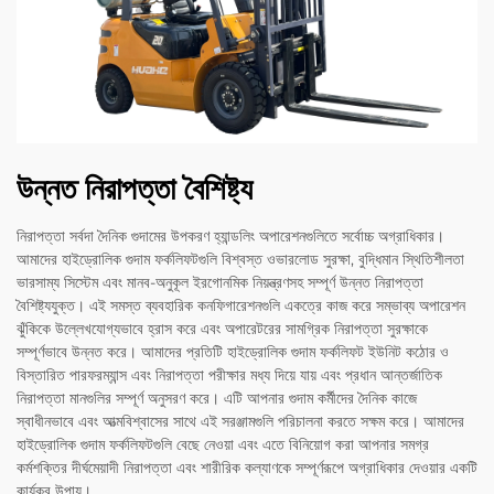
উন্নত নিরাপত্তা বৈশিষ্ট্য
নিরাপত্তা সর্বদা দৈনিক গুদামের উপকরণ হ্যান্ডলিং অপারেশনগুলিতে সর্বোচ্চ অগ্রাধিকার।
আমাদের হাইড্রোলিক গুদাম ফর্কলিফটগুলি বিশ্বস্ত ওভারলোড সুরক্ষা, বুদ্ধিমান স্থিতিশীলতা
ভারসাম্য সিস্টেম এবং মানব-অনুকূল ইরগোনমিক নিয়ন্ত্রণসহ সম্পূর্ণ উন্নত নিরাপত্তা
বৈশিষ্ট্যযুক্ত। এই সমস্ত ব্যবহারিক কনফিগারেশনগুলি একত্রে কাজ করে সম্ভাব্য অপারেশন
ঝুঁকিকে উল্লেখযোগ্যভাবে হ্রাস করে এবং অপারেটরের সামগ্রিক নিরাপত্তা সুরক্ষাকে
সম্পূর্ণভাবে উন্নত করে। আমাদের প্রতিটি হাইড্রোলিক গুদাম ফর্কলিফট ইউনিট কঠোর ও
বিস্তারিত পারফরম্যান্স এবং নিরাপত্তা পরীক্ষার মধ্য দিয়ে যায় এবং প্রধান আন্তর্জাতিক
নিরাপত্তা মানগুলির সম্পূর্ণ অনুসরণ করে। এটি আপনার গুদাম কর্মীদের দৈনিক কাজে
স্বাধীনভাবে এবং আত্মবিশ্বাসের সাথে এই সরঞ্জামগুলি পরিচালনা করতে সক্ষম করে। আমাদের
হাইড্রোলিক গুদাম ফর্কলিফটগুলি বেছে নেওয়া এবং এতে বিনিয়োগ করা আপনার সমগ্র
কর্মশক্তির দীর্ঘমেয়াদী নিরাপত্তা এবং শারীরিক কল্যাণকে সম্পূর্ণরূপে অগ্রাধিকার দেওয়ার একটি
কার্যকর উপায়।