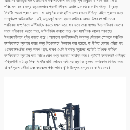
আমাদের হাইড্রোলিক ওয়ারহাউস ফর্কলিফটগুলি অত্যন্ত সূক্ষ্ম নিখুঁততার সাথে ভারী লোড
পরিচালনা করার জন্য যত্নসহকারে প্রকৌশলীকৃত; এগুলি ১.৫ থেকে ৫ টন পর্যন্ত বিশ্বস্ত
লিফটিং ক্ষমতা প্রদান করে—যা আধুনিক ওয়ারহাউস অপারেশনের বিভিন্ন চাহিদা পূরণের জন্য
সম্পূর্ণরূপে অভিযোজিত। এই অভূতপূর্ব ক্ষমতা ব্যবসায়গুলিকে তাদের উপকরণ পরিচালনা
প্রক্রিয়া সম্পূর্ণরূপে অপ্টিমাইজ করতে সক্ষম করে, যার ফলে তারা পণ্যের উচ্চ পরিমাণ দক্ষতার
সাথে পরিচালনা করতে পারে, ডাউনটাইম কমাতে পারে এবং সামগ্রিক কাজের প্রবাহের
উৎপাদনশীলতা বৃদ্ধি করতে পারে। আমাদের ফর্কলিফটগুলি উল্লম্ব স্টোরেজ স্পেসকে সর্বাধিক
কার্যকরভাবে ব্যবহার করার জন্য বিশেষভাবে ডিজাইন করা হয়েছে, যা সীমিত ফ্লোর এরিয়া সহ
ওয়ারহাউসগুলির জন্য আদর্শ পছন্দ, কারণ এগুলি উপলব্ধ স্থানের প্রতিটি ইঞ্চিকে সর্বাধিক
কার্যকরভাবে ব্যবহার করে আরও বেশি পণ্য সংরক্ষণে সাহায্য করে। প্রতিটি ফর্কলিফটে একীভূত
শক্তিশালী হাইড্রোলিক সিস্টেম ভারী লোডের অধীনেও মসৃণ ও সুসঙ্গত অপারেশন নিশ্চিত করে,
যা কর্মস্থলে দুর্ঘটনা এবং ব্যয়বহুল পণ্য ক্ষতির ঝুঁকি উল্লেখযোগ্যভাবে কমিয়ে দেয়।