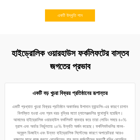
একটি উদ্ধৃতি পান
হাইড্রোলিক ওয়ারহাউস ফর্কলিফটের বাস্তব
জগতের প্রভাব
একটি বড় খুচরা বিক্রয় প্রতিষ্ঠানের রূপান্তর
একটি প্রখ্যাত খুচরা বিক্রয় প্রতিষ্ঠান অকার্যকর উপাদান হ্যান্ডলিং-এর কারণে চালান
বিলম্বিত হওয়া এবং শ্রম খরচ বৃদ্ধির মতো চ্যালেঞ্জগুলির মুখোমুখি হয়েছিল।
আমাদের হাইড্রোলিক ওয়ারহাউস ফর্কলিফট ব্যবহার করে তারা লোডিং সময়ে ৪০%
হ্রাস এবং অর্ডার নির্ভুলতায় ২৫% উন্নতি অর্জন করেছে। ফর্কলিফটগুলির মানব-
অনুকূল ডিজাইন এবং উন্নত হাইড্রোলিক সিস্টেমের কারণে অপারেটররা আরও
দক্ষতার সাথে কাজ করতে পেরেছিলেন, যার ফলে কর্মচারীদের সন্তুষ্টি বৃদ্ধি পেয়েছিল