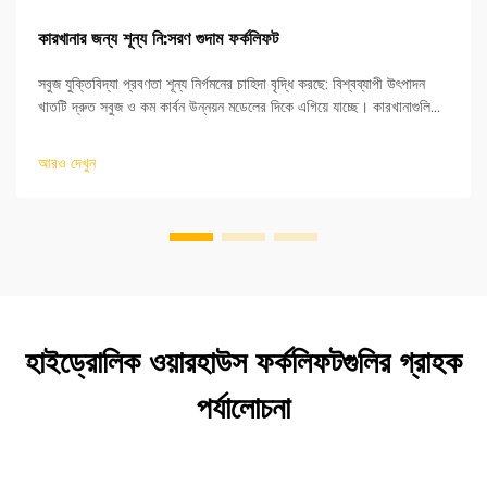
কারখানার জন্য শূন্য নি:সরণ গুদাম ফর্কলিফট
সবুজ যুক্তিবিদ্যা প্রবণতা শূন্য নির্গমনের চাহিদা বৃদ্ধি করছে: বিশ্বব্যাপী উৎপাদন
খাতটি দ্রুত সবুজ ও কম কার্বন উন্নয়ন মডেলের দিকে এগিয়ে যাচ্ছে। কারখানাগুলিতে
অবশিষ্ট যুক্তিবিদ্যা প্রক্রিয়াগুলি কার্বন নিরপেক্ষতা অর্জনের জন্য অত্যন্ত গুরুত্বপূর্ণ।
অপার...
আরও দেখুন
হাইড্রোলিক ওয়ারহাউস ফর্কলিফটগুলির গ্রাহক
পর্যালোচনা