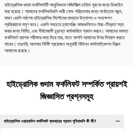
হাইড্রোলিক গুদাম ফর্কলিফটটি আধুনিকতম লজিস্টিক্স চাহিদা পূরণের জন্য ডিজাইন
করা হয়েছে। আমাদের ফর্কলিফটগুলি ভারী লোড পরিচালনার জন্য সর্বোত্তম পছন্দ,
কারণ এগুলি সর্বশেষ হাইড্রোলিক সিস্টেমের মাধ্যমে উত্থাপন ও অবক্ষেপণ
প্রক্রিয়াকে মসৃণ করে। এগুলি সবচেয়ে চ্যালেঞ্জিং কাজগুলিতেও উচ্চ-তীব্রতা সহ্য
করার জন্য নির্মিত, এবং দীর্ঘমেয়াদী চূড়ান্ত কার্যকারিতা প্রদান করবে। আমাদের সমস্ত
ফর্কলিফট ব্যাপক পরীক্ষার মধ্য দিয়ে যায়, যাতে আপনি আমাদের উপর বিশ্বাস করতে
পারেন। তদুপরি, আপনার নির্দিষ্ট প্রয়োজন অনুযায়ী বিভিন্ন কাস্টমাইজেশন বিকল্প
আমাদের রয়েছে।
হাইড্রোলিক গুদাম ফর্কলিফট সম্পর্কিত প্রায়শই
জিজ্ঞাসিত প্রশ্নসমূহ
হাইড্রোলিক ওয়ারহাউস ফর্কলিফট ব্যবহারের প্রধান সুবিধাগুলি কী কী?