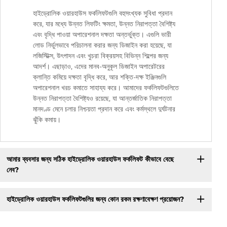
হাইড্রোলিক ওয়ারহাউস ফর্কলিফটগুলি বহুসংখ্যক সুবিধা প্রদান
করে, যার মধ্যে উন্নত লিফটিং ক্ষমতা, উন্নত নিরাপত্তা বৈশিষ্ট্য
এবং বৃদ্ধি পাওয়া অপারেশনাল দক্ষতা অন্তর্ভুক্ত। এগুলি ভারী
লোড নির্ভুলভাবে পরিচালনা করার জন্য ডিজাইন করা হয়েছে, যা
লজিস্টিক্স, উৎপাদন এবং খুচরা বিক্রয়সহ বিভিন্ন শিল্পের জন্য
আদর্শ। এছাড়াও, এদের মানব-অনুকূল ডিজাইন অপারেটরের
ক্লান্তি কমিয়ে দক্ষতা বৃদ্ধি করে, আর শক্তি-দক্ষ ইঞ্জিনগুলি
অপারেশনাল খরচ কমাতে সাহায্য করে। আমাদের ফর্কলিফটগুলিতে
উন্নত নিরাপত্তা বৈশিষ্ট্যও রয়েছে, যা আন্তর্জাতিক নিরাপত্তা
মানদণ্ড মেনে চলার নিশ্চয়তা প্রদান করে এবং কর্মস্থলে দুর্ঘটনার
ঝুঁকি কমায়।
আমার ব্যবসার জন্য সঠিক হাইড্রোলিক ওয়ারহাউস ফর্কলিফট কীভাবে বেছে
নেব?
হাইড্রোলিক ওয়ারহাউস ফর্কলিফটগুলির জন্য কোন রকম রক্ষণাবেক্ষণ প্রয়োজন?