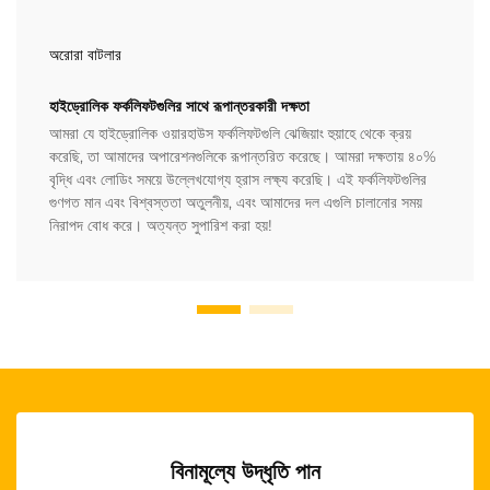
অরোরা বাটলার
হাইড্রোলিক ফর্কলিফটগুলির সাথে রূপান্তরকারী দক্ষতা
আমরা যে হাইড্রোলিক ওয়ারহাউস ফর্কলিফটগুলি ঝেজিয়াং হুয়াহে থেকে ক্রয়
করেছি, তা আমাদের অপারেশনগুলিকে রূপান্তরিত করেছে। আমরা দক্ষতায় ৪০%
বৃদ্ধি এবং লোডিং সময়ে উল্লেখযোগ্য হ্রাস লক্ষ্য করেছি। এই ফর্কলিফটগুলির
গুণগত মান এবং বিশ্বস্ততা অতুলনীয়, এবং আমাদের দল এগুলি চালানোর সময়
নিরাপদ বোধ করে। অত্যন্ত সুপারিশ করা হয়!
বিনামূল্যে উদ্ধৃতি পান