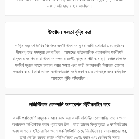
এবং চাকরি ছাড়ার হার কমেছিল।
উৎপাদন ক্ষমতা বৃদ্ধি করা
গাড়ির যন্ত্রাংশ তৈরির বিশেষজ্ঞ একটি উৎপাদন সুবিধা ভারী ওঠানামা এবং স্থানের
সীমাবদ্ধতার সমস্যায় ভোগাচ্ছিল। আমাদের হাইড্রোলিক ওয়ারহাউস ফর্কলিফট
বাস্তবায়নের পর তারা উৎপাদন দক্ষতায় ৩৫% বৃদ্ধি রিপোর্ট করেছে। ফর্কলিফটগুলির
সংকীর্ণ স্থানে সহজে চলাচল করার ক্ষমতা এবং ভারী উপাদানগুলি নিরাপদে তোলার
ক্ষমতার কারণে তারা তাদের অপারেশনগুলি সরলীকরণ করতে পেরেছিল এবং কর্মস্থলে
আঘাতের ঝুঁকি কমিয়েছিল।
লজিস্টিকস কোম্পানি অপারেশন স্ট্রীমলাইন করে
একটি প্রতিযোগিতামূলক বাজারে কাজ করা একটি লজিস্টিক্স কোম্পানির তাদের গুদাম
অপারেশন অপ্টিমাইজ করার প্রয়োজন ছিল। তারা তাদের বিশ্বস্ততা ও কার্যকারিতার
জন্য আমাদের হাইড্রোলিক গুদাম ফর্কলিফটগুলি বেছে নিয়েছিলেন। বাস্তবায়নের পর,
তারা লোডিং ডকের জ্যাম পরিস্থিতিতে ৫০% হ্রাস এবং ডেলিভারি সময়ে