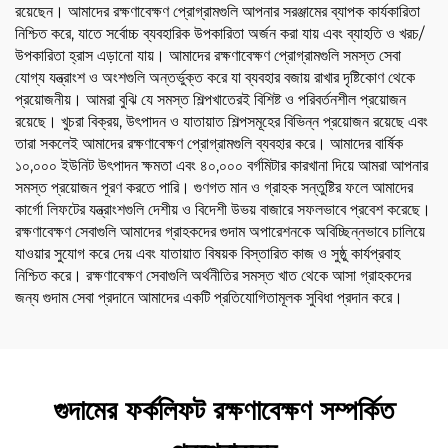
রয়েছেন। আমাদের রক্ষণাবেক্ষণ প্রোগ্রামগুলি আপনার সরঞ্জামের ব্যাপক কার্যকারিতা
নিশ্চিত করে, যাতে সর্বোচ্চ ব্যবহারিক উপকারিতা অর্জন করা যায় এবং ব্যাহতি ও খরচ/
উপকারিতা হ্রাস এড়ানো যায়। আমাদের রক্ষণাবেক্ষণ প্রোগ্রামগুলি সমস্ত সেবা
যোগ্য যন্ত্রাংশ ও অংশগুলি অন্তর্ভুক্ত করে যা ব্যবহার বজায় রাখার দৃষ্টিকোণ থেকে
প্রয়োজনীয়। আমরা বুঝি যে সমস্ত শিল্পখাতেরই বিশিষ্ট ও পরিবর্তনশীল প্রয়োজন
রয়েছে। খুচরা বিক্রয়, উৎপাদন ও যাতায়াত শিল্পসমূহের বিভিন্ন প্রয়োজন রয়েছে এবং
তারা সকলেই আমাদের রক্ষণাবেক্ষণ প্রোগ্রামগুলি ব্যবহার করে। আমাদের বার্ষিক
১০,০০০ ইউনিট উৎপাদন ক্ষমতা এবং ৪০,০০০ বর্গমিটার কারখানা দিয়ে আমরা আপনার
সমস্ত প্রয়োজন পূরণ করতে পারি। গুণগত মান ও গ্রাহক সন্তুষ্টির ফলে আমাদের
কার্গো লিফটের যন্ত্রাংশগুলি দেশীয় ও বিদেশী উভয় বাজারে সফলভাবে প্রবেশ করেছে।
রক্ষণাবেক্ষণ সেবাগুলি আমাদের গ্রাহকদের গুদাম অপারেশনকে অবিচ্ছিন্নভাবে চালিয়ে
যাওয়ার সুযোগ করে দেয় এবং যাতায়াত বিষয়ক বিস্তারিত কাজ ও সুষ্ঠু কার্যপ্রবাহ
নিশ্চিত করে। রক্ষণাবেক্ষণ সেবাগুলি অর্থনীতির সমস্ত খাত থেকে আসা গ্রাহকদের
জন্য গুদাম সেবা প্রদানে আমাদের একটি প্রতিযোগিতামূলক সুবিধা প্রদান করে।
গুদামের ফর্কলিফট রক্ষণাবেক্ষণ সম্পর্কিত