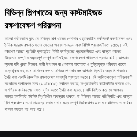
বিভিন্ন শিল্পখাতের জন্য কাস্টমাইজড
রক্ষণাবেক্ষণ পরিকল্পনা
আমরা গভীরভাবে বুঝি যে বিভিন্ন শিল্প খাতের পেশাদার ওয়্যারহাউস ফর্কলিফট রক্ষণাবেক্ষণ এবং
দৈনিক সরঞ্জাম রক্ষণাবেক্ষণের ক্ষেত্রে অনন্য মানদণ্ড এবং বিশিষ্ট প্রয়োজনীয়তা রয়েছে। এই
কারণেই আমরা প্রতিটি ক্লায়েন্টের নির্দিষ্ট কার্যক্রমের প্রয়োজনীয়তা এবং বাস্তব কাজের
তীব্রতার সম্পূর্ণ সামঞ্জস্যপূর্ণ সম্পূর্ণ কাস্টমাইজড রক্ষণাবেক্ষণ পরিকল্পনা প্রদান করি। আপনার
ব্যবসা যদি খুচরা বিতরণ, ভারী উৎপাদন বা পেশাদার যাতায়াত ও যুক্তিযুক্ত পরিবহন খাতের
অন্তর্ভুক্ত হয়, তবে আমাদের দক্ষ ও অভিজ্ঞ পেশাদার দল আপনার ফ্লিটের জন্য বিশেষভাবে
তৈরি করা একটি বৈজ্ঞানিক রক্ষণাবেক্ষণ সময়সূচী প্রস্তুত করবে। এই ব্যক্তিগতকৃত পরিকল্পনাটি
সরঞ্জামের অপারেশন সময় (uptime) সর্বাধিক করতে, অপ্রয়োজনীয় ডাউনটাইম কমাতে এবং
সামগ্রিক কার্যক্রমের দক্ষতা বৃদ্ধি করতে তৈরি করা হয়েছে। এটি নিশ্চিত করে যে আপনার
সমস্ত ফর্কলিফট ইউনিট স্থিতিশীল অবস্থায় থাকবে, যা বিভিন্ন কাজের পরিস্থিতি এবং বাস্তব
শিল্প প্রয়োগের সাথে সামঞ্জস্য বজায় রাখার জন্য সম্পূর্ণ নির্ভরযোগ্য এবং ধারাবাহিকভাবে কার্যকর
থাকবে বছরের পর বছর ধরে।