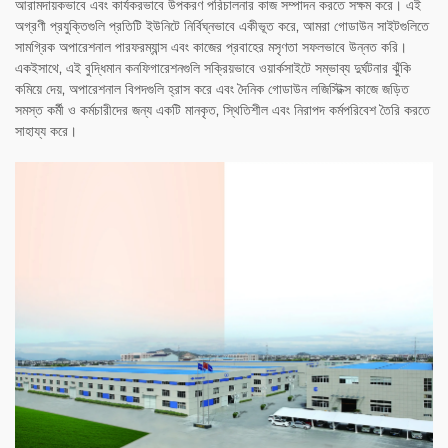
আরামদায়কভাবে এবং কার্যকরভাবে উপকরণ পরিচালনার কাজ সম্পাদন করতে সক্ষম করে। এই
অগ্রণী প্রযুক্তিগুলি প্রতিটি ইউনিটে নির্বিঘ্নভাবে একীভূত করে, আমরা গোডাউন সাইটগুলিতে
সামগ্রিক অপারেশনাল পারফরম্যান্স এবং কাজের প্রবাহের মসৃণতা সফলভাবে উন্নত করি।
একইসাথে, এই বুদ্ধিমান কনফিগারেশনগুলি সক্রিয়ভাবে ওয়ার্কসাইটে সম্ভাব্য দুর্ঘটনার ঝুঁকি
কমিয়ে দেয়, অপারেশনাল বিপদগুলি হ্রাস করে এবং দৈনিক গোডাউন লজিস্টিক্স কাজে জড়িত
সমস্ত কর্মী ও কর্মচারীদের জন্য একটি মানকৃত, স্থিতিশীল এবং নিরাপদ কর্মপরিবেশ তৈরি করতে
সাহায্য করে।