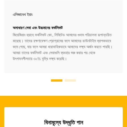
এলিজাবেথ ইয়াং
অসাধারণ সেবা এবং উচ্চমানের ফর্কলিফট
জিয়েজিয়াং হুয়াহে ফর্কলিফট কো., লিমিটেড আমাদের গুদাম পরিচালনা রূপান্তরিত
করেছে। তাদের রক্ষণাবেক্ষণ প্রোগ্রামের ফলে আমাদের ডাউনটাইম ব্যাপকভাবে
কমে গেছে, যার ফলে আমরা ধারাবাহিকভাবে আমাদের লক্ষ্য অর্জন করতে পারছি।
আমরা তাদের ফর্কলিফট এবং সেবাগুলি ব্যবহার শুরু করার পর থেকে
উৎপাদনশীলতায় ৩০% বৃদ্ধি লক্ষ্য করেছি।
বিনামূল্যে উদ্ধৃতি পান