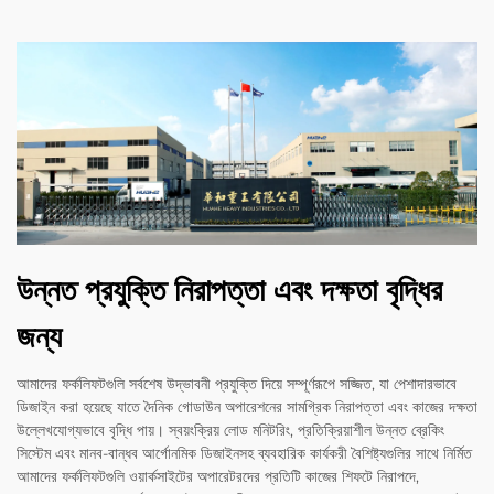
উন্নত প্রযুক্তি নিরাপত্তা এবং দক্ষতা বৃদ্ধির
জন্য
আমাদের ফর্কলিফটগুলি সর্বশেষ উদ্ভাবনী প্রযুক্তি দিয়ে সম্পূর্ণরূপে সজ্জিত, যা পেশাদারভাবে
ডিজাইন করা হয়েছে যাতে দৈনিক গোডাউন অপারেশনের সামগ্রিক নিরাপত্তা এবং কাজের দক্ষতা
উল্লেখযোগ্যভাবে বৃদ্ধি পায়। স্বয়ংক্রিয় লোড মনিটরিং, প্রতিক্রিয়াশীল উন্নত ব্রেকিং
সিস্টেম এবং মানব-বান্ধব আর্গোনমিক ডিজাইনসহ ব্যবহারিক কার্যকরী বৈশিষ্ট্যগুলির সাথে নির্মিত
আমাদের ফর্কলিফটগুলি ওয়ার্কসাইটের অপারেটরদের প্রতিটি কাজের শিফটে নিরাপদে,