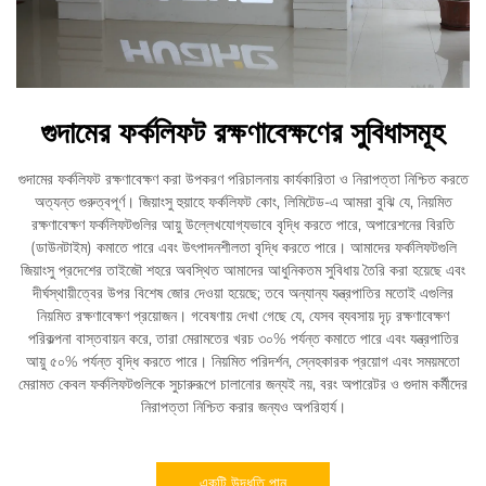
গুদামের ফর্কলিফট রক্ষণাবেক্ষণের সুবিধাসমূহ
গুদামের ফর্কলিফট রক্ষণাবেক্ষণ করা উপকরণ পরিচালনায় কার্যকারিতা ও নিরাপত্তা নিশ্চিত করতে
অত্যন্ত গুরুত্বপূর্ণ। জিয়াংসু হুয়াহে ফর্কলিফট কোং, লিমিটেড-এ আমরা বুঝি যে, নিয়মিত
রক্ষণাবেক্ষণ ফর্কলিফটগুলির আয়ু উল্লেখযোগ্যভাবে বৃদ্ধি করতে পারে, অপারেশনের বিরতি
(ডাউনটাইম) কমাতে পারে এবং উৎপাদনশীলতা বৃদ্ধি করতে পারে। আমাদের ফর্কলিফটগুলি
জিয়াংসু প্রদেশের তাইজৌ শহরে অবস্থিত আমাদের আধুনিকতম সুবিধায় তৈরি করা হয়েছে এবং
দীর্ঘস্থায়ীত্বের উপর বিশেষ জোর দেওয়া হয়েছে; তবে অন্যান্য যন্ত্রপাতির মতোই এগুলির
নিয়মিত রক্ষণাবেক্ষণ প্রয়োজন। গবেষণায় দেখা গেছে যে, যেসব ব্যবসায় দৃঢ় রক্ষণাবেক্ষণ
পরিকল্পনা বাস্তবায়ন করে, তারা মেরামতের খরচ ৩০% পর্যন্ত কমাতে পারে এবং যন্ত্রপাতির
আয়ু ৫০% পর্যন্ত বৃদ্ধি করতে পারে। নিয়মিত পরিদর্শন, স্নেহকারক প্রয়োগ এবং সময়মতো
মেরামত কেবল ফর্কলিফটগুলিকে সুচারুরূপে চালানোর জন্যই নয়, বরং অপারেটর ও গুদাম কর্মীদের
নিরাপত্তা নিশ্চিত করার জন্যও অপরিহার্য।
একটি উদ্ধৃতি পান