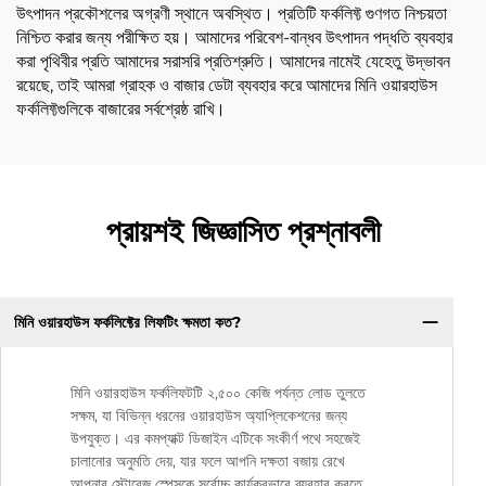
উৎপাদন প্রকৌশলের অগ্রণী স্থানে অবস্থিত। প্রতিটি ফর্কলিফ্ট গুণগত নিশ্চয়তা
নিশ্চিত করার জন্য পরীক্ষিত হয়। আমাদের পরিবেশ-বান্ধব উৎপাদন পদ্ধতি ব্যবহার
করা পৃথিবীর প্রতি আমাদের সরাসরি প্রতিশ্রুতি। আমাদের নামেই যেহেতু উদ্ভাবন
রয়েছে, তাই আমরা গ্রাহক ও বাজার ডেটা ব্যবহার করে আমাদের মিনি ওয়ারহাউস
ফর্কলিফ্টগুলিকে বাজারের সর্বশ্রেষ্ঠ রাখি।
প্রায়শই জিজ্ঞাসিত প্রশ্নাবলী
মিনি ওয়ারহাউস ফর্কলিফ্টের লিফটিং ক্ষমতা কত?
মিনি ওয়ারহাউস ফর্কলিফটটি ২,৫০০ কেজি পর্যন্ত লোড তুলতে
সক্ষম, যা বিভিন্ন ধরনের ওয়ারহাউস অ্যাপ্লিকেশনের জন্য
উপযুক্ত। এর কমপ্যাক্ট ডিজাইন এটিকে সংকীর্ণ পথে সহজেই
চালানোর অনুমতি দেয়, যার ফলে আপনি দক্ষতা বজায় রেখে
আপনার স্টোরেজ স্পেসকে সর্বোচ্চ কার্যকরভাবে ব্যবহার করতে