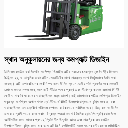
স্থান অনুকূলায়নের জন্য কমপ্যাক্ট ডিজাইন
মিনি ওয়ারহাউস ফর্কলিফটের সংক্ষিপ্ত ডিজাইন এটির সবচেয়ে চমকপ্রদ মূল বৈশিষ্ট্য হিসেবে
চিহ্নিত হয়, যা আধুনিক ওয়ারহাউস লেআউটের সাথে সামঞ্জস্য রেখে নির্ভুলভাবে তৈরি করা
হয়েছে। এটি অপারেটরদের সংকীর্ণ পথ এবং সীমিত স্থানে নমনীয় গতি প্রদর্শন করে সহজেই
চলাচল করতে সক্ষম করে, ফলে এটি সীমিত পথের প্রস্থ এবং সীমাবদ্ধ কাজের এলাকা বিশিষ্ট
ছোট ও মাঝারি আকারের ওয়ারহাউসের জন্য আদর্শ। এই ভালোভাবে গঠিত সংক্ষিপ্ত ডিজাইন
শুধুমাত্র সামগ্রিক অপারেশনাল ম্যানিউভারেবিলিটি উল্লেখযোগ্যভাবে বৃদ্ধি করে না, বরং
ওয়ারহাউসের অভ্যন্তরীণ স্টোরেজ স্পেসও কার্যকরভাবে সর্বাধিক করে। ভিড় করা ও সীমিত
এলাকায় স্বাধীনভাবে কাজ করার বিশ্বস্ত ক্ষমতা সরাসরি দৈনিক হ্যান্ডলিং প্রক্রিয়াগুলিকে
অপ্টিমাইজ করে, কাজের প্রবাহে স্থিতিশীল উন্নতি আনে এবং সামগ্রিক ওয়ারহাউস
উৎপাদনশীলতা বৃদ্ধি করে, যার ফলে এই মিনি ফর্কলিফটটি সকল ধরনের স্টোরেজ ও লজিস্টিক্স