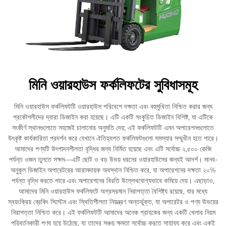
মিনি ওয়ারহাউস ফর্কলিফটের সুবিধাসমূহ
মিনি ওয়ারহাউস ফর্কলিফটটি ওয়ারহাউস পরিবেশে দক্ষতা এবং বহুমুখিতা নিশ্চিত করার জন্য
প্রকৌশলীদের দ্বারা ডিজাইন করা হয়েছে। এটি একটি সংকুচিত ডিজাইন বিশিষ্ট, যা এটিকে
সংকীর্ণ স্থানগুলোতে সহজেই চালানোর অনুমতি দেয়; এই ফর্কলিফটটি এমন অপারেশনগুলোতে
উৎকৃষ্ট কার্যকারিতা প্রদর্শন করে যেখানে ঐতিহ্যগত ফর্কলিফটগুলো সমস্যার সম্মুখীন হতে পারে।
আমাদের পণ্যটি উৎপাদনশীলতা বৃদ্ধির জন্য নির্মিত হয়েছে এবং এটি সর্বোচ্চ ২,৫০০ কেজি
পর্যন্ত ওজন তুলতে সক্ষম—এটি ছোট ও বড় উভয় ধরনের ওয়ারহাউসের জন্যই আদর্শ। মানব-
অনুকূল ডিজাইন অপারেটরের আরামদায়ক অবস্থান নিশ্চিত করে, যা অপারেশনের দক্ষতা ২০%
পর্যন্ত বৃদ্ধি করতে পারে এবং অপারেশনের বিরতি উল্লেখযোগ্যভাবে কমিয়ে দেয়। এছাড়াও,
আমাদের মিনি ওয়ারহাউস ফর্কলিফটে অগ্রসরমান নিরাপত্তা বৈশিষ্ট্য রয়েছে, যার মধ্যে
স্বয়ংক্রিয় ব্রেকিং সিস্টেম এবং স্থিতিশীলতা নিয়ন্ত্রণ অন্তর্ভুক্ত, যা অপারেটর ও পণ্য উভয়ের
নিরাপত্তা নিশ্চিত করে। এই ফর্কলিফটটি আমাদের অনেক গ্রাহকের জন্য একটি খেলার নিয়ম
পরিবর্তনকারী পণ্য হয়ে উঠেছে, যা তাদের সঞ্চয় ক্ষমতা সর্বোচ্চ করতে সাহায্য করে এবং একই