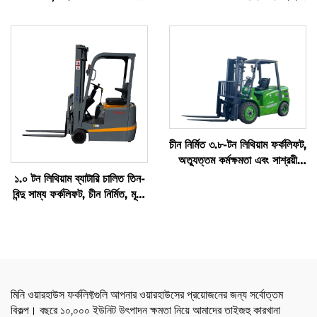
মিটার পর্যন্ত আনলোডিংয়ের সুবিধা
সহ
চীন নির্মিত ৩.৮-টন লিথিয়াম ফর্কলিফট,
অত্যুত্তম কর্মক্ষমতা এবং সাশ্রয়ী
মূল্য
১.০ টন লিথিয়াম ব্যাটারি চালিত তিন-
বিন্দু সাম্য ফর্কলিফট, চীন নির্মিত, মূল্য
যুক্তিসঙ্গত
মিনি ওয়ারহাউস ফর্কলিফ্টগুলি আপনার ওয়ারহাউসের প্রয়োজনের জন্য সর্বোত্তম
বিকল্প। বছরে ১০,০০০ ইউনিট উৎপাদন ক্ষমতা নিয়ে আমাদের তাইজহু কারখানা