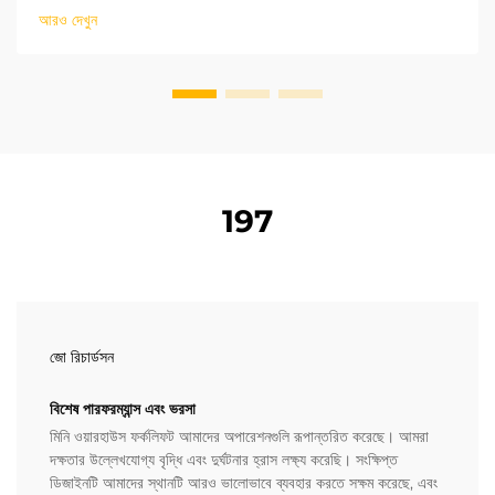
অপার...
আরও দেখুন
197
জো রিচার্ডসন
বিশেষ পারফরম্যান্স এবং ভরসা
মিনি ওয়ারহাউস ফর্কলিফট আমাদের অপারেশনগুলি রূপান্তরিত করেছে। আমরা
দক্ষতার উল্লেখযোগ্য বৃদ্ধি এবং দুর্ঘটনার হ্রাস লক্ষ্য করেছি। সংক্ষিপ্ত
ডিজাইনটি আমাদের স্থানটি আরও ভালোভাবে ব্যবহার করতে সক্ষম করেছে, এবং