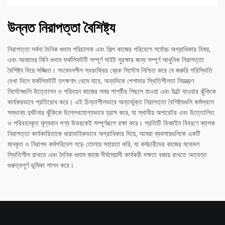
উন্নত নিরাপত্তা বৈশিষ্ট্য
নিরাপত্তা সর্বদা দৈনিক গুদাম পরিচালনা এবং শিল্প কাজের পরিবেশে সর্বোচ্চ অগ্রাধিকার বিষয়,
এবং আমাদের মিনি গুদাম ফর্কলিফটটি সম্পূর্ণ সাইট সুরক্ষার জন্য সম্পূর্ণ আধুনিক নিরাপত্তা
বৈশিষ্ট্য দিয়ে সজ্জিত। সংবেদনশীল স্বয়ংক্রিয় ব্রেক সিস্টেম নিশ্চিত করে যে জরুরি পরিস্থিতি
দেখা দিলে ফর্কলিফটটি তৎক্ষণাৎ থেমে যাবে, অন্যদিকে পেশাদার স্থিতিশীলতা নিয়ন্ত্রণ
সিস্টেমগুলি উত্তোলন ও পরিবহন কাজের সময় পার্শ্বীয় পিছলে যাওয়া এবং উল্টে যাওয়ার ঝুঁকিকে
কার্যকরভাবে প্রতিরোধ করে। এই চিন্তাশীলভাবে অন্তর্ভুক্ত নিরাপত্তা বৈশিষ্ট্যগুলি কর্মস্থলে
সম্ভাব্য দুর্ঘটনার ঝুঁকিকে উল্লেখযোগ্যভাবে হ্রাস করে, যা স্থানীয় অপারেটর এবং উত্তোলিত
ও পরিবহনকৃত মূল্যবান পণ্য উভয়কেই সম্পূর্ণরূপে রক্ষা করে। প্রতিটি ডিজাইন বিবরণে ব্যাপক
নিরাপত্তা কার্যকারিতাকে ধারাবাহিকভাবে অগ্রাধিকার দিয়ে, আমরা ব্যবসায়গুলিকে একটি
মানকৃত ও নিরাপদ কর্মপরিবেশ গড়ে তোলায় সহায়তা করি, যা কর্মচারীদের কাজের মনোবল
স্থিতিশীল রাখতে এবং দৈনিক গুদাম কাজে দীর্ঘমেয়াদী কার্যকরী দক্ষতা বজায় রাখতে অত্যন্ত
গুরুত্বপূর্ণ ভূমিকা পালন করে।