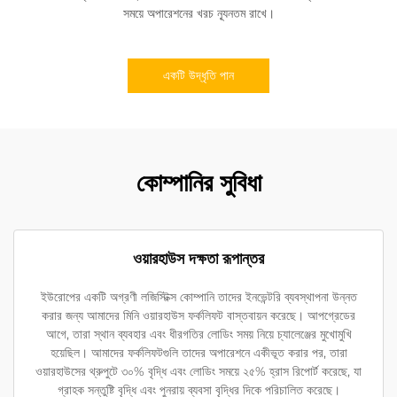
সময়ে অপারেশনের খরচ ন্যূনতম রাখে।
একটি উদ্ধৃতি পান
কোম্পানির সুবিধা
ওয়ারহাউস দক্ষতা রূপান্তর
ইউরোপের একটি অগ্রণী লজিস্টিক্স কোম্পানি তাদের ইনভেন্টরি ব্যবস্থাপনা উন্নত
করার জন্য আমাদের মিনি ওয়ারহাউস ফর্কলিফট বাস্তবায়ন করেছে। আপগ্রেডের
আগে, তারা স্থান ব্যবহার এবং ধীরগতির লোডিং সময় নিয়ে চ্যালেঞ্জের মুখোমুখি
হয়েছিল। আমাদের ফর্কলিফটগুলি তাদের অপারেশনে একীভূত করার পর, তারা
ওয়ারহাউসের থ্রুপুটে ৩০% বৃদ্ধি এবং লোডিং সময়ে ২৫% হ্রাস রিপোর্ট করেছে, যা
গ্রাহক সন্তুষ্টি বৃদ্ধি এবং পুনরায় ব্যবসা বৃদ্ধির দিকে পরিচালিত করেছে।