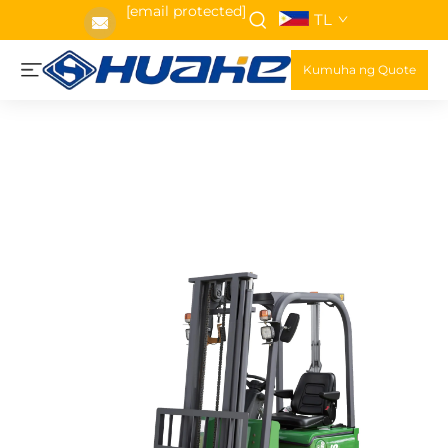
[email protected]
TL
Kumuha ng Quote