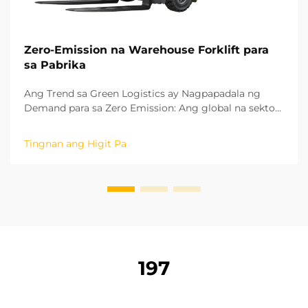
Zero-Emission na Warehouse Forklift para
sa Pabrika
Ang Trend sa Green Logistics ay Nagpapadala ng
Demand para sa Zero Emission: Ang global na sektor
ng pagmamanupaktura ay mabilis na nagpapalit
patungo sa isang berdeng modelo ng pag-unlad at
Tingnan ang Higit Pa
mababang carbon. Ang natitirang mga proseso sa
logistics sa loob ng mga pabrika ay mahalaga upang
makamit ang carbon neutrality. Ang oper...
197