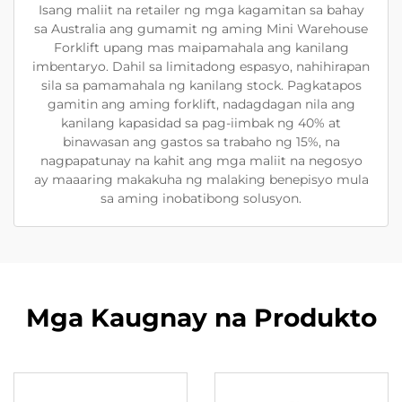
Isang maliit na retailer ng mga kagamitan sa bahay
sa Australia ang gumamit ng aming Mini Warehouse
Forklift upang mas maipamahala ang kanilang
imbentaryo. Dahil sa limitadong espasyo, nahihirapan
sila sa pamamahala ng kanilang stock. Pagkatapos
gamitin ang aming forklift, nadagdagan nila ang
kanilang kapasidad sa pag-iimbak ng 40% at
binawasan ang gastos sa trabaho ng 15%, na
nagpapatunay na kahit ang mga maliit na negosyo
ay maaaring makakuha ng malaking benepisyo mula
sa aming inobatibong solusyon.
Mga Kaugnay na Produkto