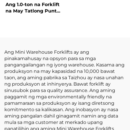
Forklift, Mahusay na
Ang 1.0-ton na Forklift
Pagganap at Abot-
na May Tatlong Punto
kaya ang Presyo
ng Balanseng Lithium
Battery at May
Kapasidad na 1.0 Ton
na Ginawa sa Tsina ay
may Makatwirang
Presyo
Ang Mini Warehouse Forklifts ay ang
pinakamahusay na opsyon para sa mga
pangangailangan ng iyong warehouse. Kasama ang
produksyon na may kapasidad na 10,000 bawat
taon, ang aming pabrika sa Taizhou ay nasa unahan
ng produksyon at inhinyerya. Bawat forklift ay
sinusubok para sa quality assurance. Ang aming
paggamit ng mga environmentally friendly na
pamamaraan sa produksyon ay isang diretsong
komitmento sa kalikasan. Ang inobasyon ay nasa
aming pangalan dahil ginagamit namin ang data
mula sa mga customer at merkado upang
panatilihin ang aming Mini Warehouse Forklifts