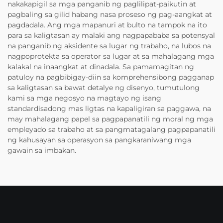
nakakapigil sa mga panganib ng paglilipat-paikutin at
pagbaling sa gilid habang nasa proseso ng pag-aangkat at
pagdadala. Ang mga mapanuri at bulto na tampok na ito
para sa kaligtasan ay malaki ang nagpapababa sa potensyal
na panganib ng aksidente sa lugar ng trabaho, na lubos na
nagpoprotekta sa operator sa lugar at sa mahalagang mga
kalakal na inaangkat at dinadala. Sa pamamagitan ng
patuloy na pagbibigay-diin sa komprehensibong pagganap
sa kaligtasan sa bawat detalye ng disenyo, tumutulong
kami sa mga negosyo na magtayo ng isang
standardisadong mas ligtas na kapaligiran sa paggawa, na
may mahalagang papel sa pagpapanatili ng moral ng mga
empleyado sa trabaho at sa pangmatagalang pagpapanatili
ng kahusayan sa operasyon sa pangkaraniwang mga
gawain sa imbakan.