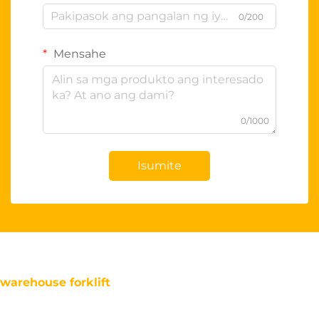
0/200
Mensahe
0/1000
Isumite
warehouse forklift