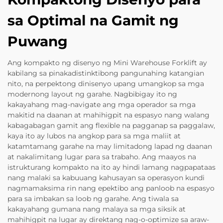
sa Optimal na Gamit ng
Puwang
Ang kompakto ng disenyo ng Mini Warehouse Forklift ay
kabilang sa pinakadistinktibong pangunahing katangian
nito, na perpektong dinisenyo upang umangkop sa mga
modernong layout ng garahe. Nagbibigay ito ng
kakayahang mag-navigate ang mga operador sa mga
makitid na daanan at mahihigpit na espasyo nang walang
kabagabagan gamit ang flexible na pagganap sa paggalaw,
kaya ito ay lubos na angkop para sa mga maliit at
katamtamang garahe na may limitadong lapad ng daanan
at nakalimitang lugar para sa trabaho. Ang maayos na
istrukturang kompakto na ito ay hindi lamang nagpapataas
nang malaki sa kabuuang kahusayan sa operasyon kundi
nagmamaksima rin nang epektibo ang panloob na espasyo
para sa imbakan sa loob ng garahe. Ang tiwala sa
kakayahang gumana nang malaya sa mga siksik at
mahihigpit na lugar ay direktang nag-o-optimize sa araw-