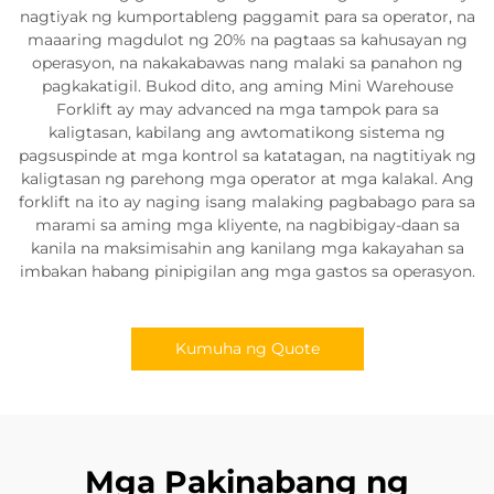
nagtiyak ng kumportableng paggamit para sa operator, na
maaaring magdulot ng 20% na pagtaas sa kahusayan ng
operasyon, na nakakabawas nang malaki sa panahon ng
pagkakatigil. Bukod dito, ang aming Mini Warehouse
Forklift ay may advanced na mga tampok para sa
kaligtasan, kabilang ang awtomatikong sistema ng
pagsuspinde at mga kontrol sa katatagan, na nagtitiyak ng
kaligtasan ng parehong mga operator at mga kalakal. Ang
forklift na ito ay naging isang malaking pagbabago para sa
marami sa aming mga kliyente, na nagbibigay-daan sa
kanila na maksimisahin ang kanilang mga kakayahan sa
imbakan habang pinipigilan ang mga gastos sa operasyon.
Kumuha ng Quote
Mga Pakinabang ng