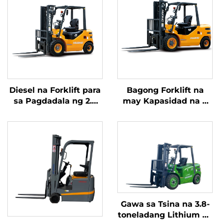
Diesel na Forklift para
Bagong Forklift na
sa Pagdadala ng 2.5
may Kapasidad na 4
Toneladang Kalakal na
tonelada na
may Simpleng
kumukuha ng
Operasyon at Pagbaba
kuryente mula sa
ng Karga hanggang 4
diesel, na may mataas
metro
na kalidad na Hapones
na motor ng ISUZU
Gawa sa Tsina na 3.8-
toneladang Lithium na