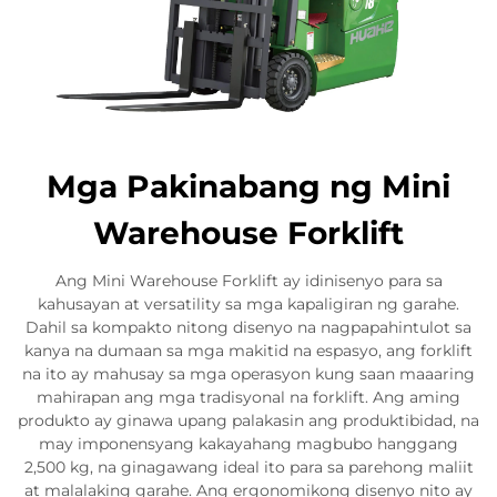
Mga Pakinabang ng Mini
Warehouse Forklift
Ang Mini Warehouse Forklift ay idinisenyo para sa
kahusayan at versatility sa mga kapaligiran ng garahe.
Dahil sa kompakto nitong disenyo na nagpapahintulot sa
kanya na dumaan sa mga makitid na espasyo, ang forklift
na ito ay mahusay sa mga operasyon kung saan maaaring
mahirapan ang mga tradisyonal na forklift. Ang aming
produkto ay ginawa upang palakasin ang produktibidad, na
may imponensyang kakayahang magbubo hanggang
2,500 kg, na ginagawang ideal ito para sa parehong maliit
at malalaking garahe. Ang ergonomikong disenyo nito ay