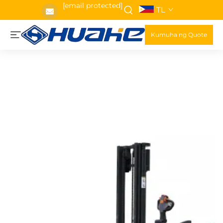
[email protected]
TL
Kumuha ng Quote