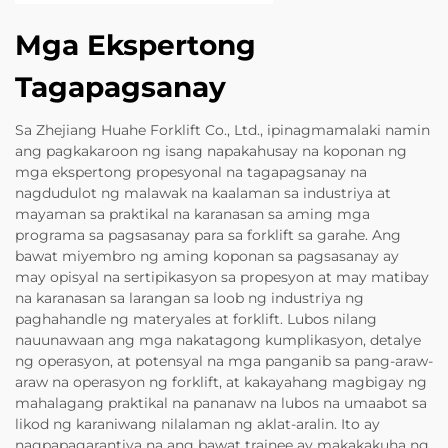
Mga Ekspertong
Tagapagsanay
Sa Zhejiang Huahe Forklift Co., Ltd., ipinagmamalaki namin
ang pagkakaroon ng isang napakahusay na koponan ng
mga ekspertong propesyonal na tagapagsanay na
nagdudulot ng malawak na kaalaman sa industriya at
mayaman sa praktikal na karanasan sa aming mga
programa sa pagsasanay para sa forklift sa garahe. Ang
bawat miyembro ng aming koponan sa pagsasanay ay
may opisyal na sertipikasyon sa propesyon at may matibay
na karanasan sa larangan sa loob ng industriya ng
paghahandle ng materyales at forklift. Lubos nilang
nauunawaan ang mga nakatagong kumplikasyon, detalye
ng operasyon, at potensyal na mga panganib sa pang-araw-
araw na operasyon ng forklift, at kakayahang magbigay ng
mahalagang praktikal na pananaw na lubos na umaabot sa
likod ng karaniwang nilalaman ng aklat-aralin. Ito ay
nagpapagarantiya na ang bawat trainee ay makakakuha ng