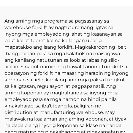
na Ginawa sa Tsina ay
may Makatwirang
Presyo
Ang aming mga programa sa pagsasanay sa
warehouse forklift ay nagtuturo nang ligtas sa
inyong mga empleyado ng lahat ng kasanayan sa
paktikal at teoretikal na kailangan upang
mapatakbo ang isang forklift. Magkakaroon ng iba't
ibang paraan para sa mga kalahok na maisagawa
ang kanilang natutunan sa loob at labas ng silid-
aralan. Sinagot namin ang bawat tanong tungkol sa
operasyon ng forklift na maaaring harapin ng inyong
koponan sa field, kabilang ang mga paksa tungkol
sa kaligtasan, regulasyon, at pagpapanatili. Ang
aming koponan ay maghahanda sa inyong mga
empleyado para sa mga hamon na hindi pa nila
kinakaharap, sa iba't ibang kapaligiran ng
distribution at manufacturing warehouse. May
malawak na kaalaman ang aming koponan, at tiyak
na dadalo ang inyong koponan sa klase na handa
nang matuto ng pinakabagong at pinakamahusay