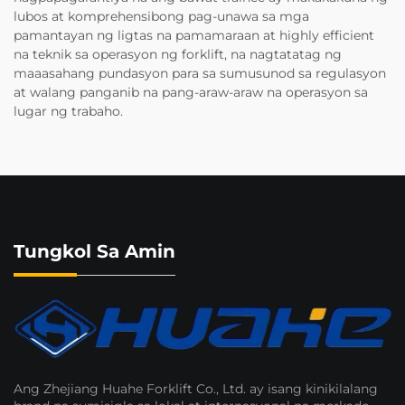
lubos at komprehensibong pag-unawa sa mga
pamantayan ng ligtas na pamamaraan at highly efficient
na teknik sa operasyon ng forklift, na nagtatatag ng
maaasahang pundasyon para sa sumusunod sa regulasyon
at walang panganib na pang-araw-araw na operasyon sa
lugar ng trabaho.
Tungkol Sa Amin
Ang Zhejiang Huahe Forklift Co., Ltd. ay isang kinikilalang