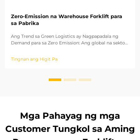
Zero-Emission na Warehouse Forklift para
sa Pabrika
Ang Trend sa Green Logistics ay Nagpapadala ng
Demand para sa Zero Emission: Ang global na sektor
ng pagmamanupaktura ay mabilis na nagpapalit
patungo sa isang berdeng modelo ng pag-unlad at
Tingnan ang Higit Pa
mababang carbon. Ang natitirang mga proseso sa
logistics sa loob ng mga pabrika ay mahalaga upang
makamit ang carbon neutrality. Ang oper...
Mga Pahayag ng mga
Customer Tungkol sa Aming