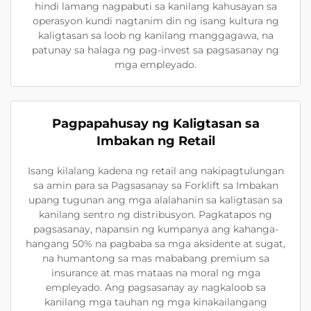
hindi lamang nagpabuti sa kanilang kahusayan sa
operasyon kundi nagtanim din ng isang kultura ng
kaligtasan sa loob ng kanilang manggagawa, na
patunay sa halaga ng pag-invest sa pagsasanay ng
mga empleyado.
Pagpapahusay ng Kaligtasan sa
Imbakan ng Retail
Isang kilalang kadena ng retail ang nakipagtulungan
sa amin para sa Pagsasanay sa Forklift sa Imbakan
upang tugunan ang mga alalahanin sa kaligtasan sa
kanilang sentro ng distribusyon. Pagkatapos ng
pagsasanay, napansin ng kumpanya ang kahanga-
hangang 50% na pagbaba sa mga aksidente at sugat,
na humantong sa mas mababang premium sa
insurance at mas mataas na moral ng mga
empleyado. Ang pagsasanay ay nagkaloob sa
kanilang mga tauhan ng mga kinakailangang