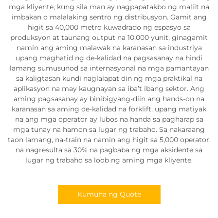
mga kliyente, kung sila man ay nagpapatakbo ng maliit na
imbakan o malalaking sentro ng distribusyon. Gamit ang
higit sa 40,000 metro kuwadrado ng espasyo sa
produksyon at taunang output na 10,000 yunit, ginagamit
namin ang aming malawak na karanasan sa industriya
upang maghatid ng de-kalidad na pagsasanay na hindi
lamang sumusunod sa internasyonal na mga pamantayan
sa kaligtasan kundi naglalapat din ng mga praktikal na
aplikasyon na may kaugnayan sa iba’t ibang sektor. Ang
aming pagsasanay ay binibigyang-diin ang hands-on na
karanasan sa aming de-kalidad na forklift, upang matiyak
na ang mga operator ay lubos na handa sa pagharap sa
mga tunay na hamon sa lugar ng trabaho. Sa nakaraang
taon lamang, na-train na namin ang higit sa 5,000 operator,
na nagresulta sa 30% na pagbaba ng mga aksidente sa
lugar ng trabaho sa loob ng aming mga kliyente.
Kumuha ng Quote