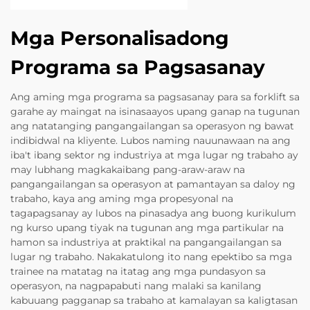
Mga Personalisadong
Programa sa Pagsasanay
Ang aming mga programa sa pagsasanay para sa forklift sa
garahe ay maingat na isinasaayos upang ganap na tugunan
ang natatanging pangangailangan sa operasyon ng bawat
indibidwal na kliyente. Lubos naming nauunawaan na ang
iba't ibang sektor ng industriya at mga lugar ng trabaho ay
may lubhang magkakaibang pang-araw-araw na
pangangailangan sa operasyon at pamantayan sa daloy ng
trabaho, kaya ang aming mga propesyonal na
tagapagsanay ay lubos na pinasadya ang buong kurikulum
ng kurso upang tiyak na tugunan ang mga partikular na
hamon sa industriya at praktikal na pangangailangan sa
lugar ng trabaho. Nakakatulong ito nang epektibo sa mga
trainee na matatag na itatag ang mga pundasyon sa
operasyon, na nagpapabuti nang malaki sa kanilang
kabuuang pagganap sa trabaho at kamalayan sa kaligtasan