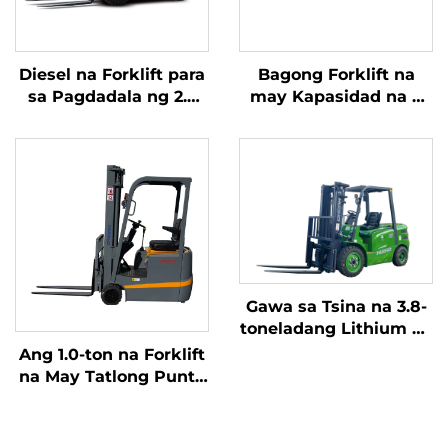
Diesel na Forklift para
Bagong Forklift na
sa Pagdadala ng 2.5
may Kapasidad na 4
Toneladang Kalakal na
tonelada na
may Simpleng
kumukuha ng
Operasyon at Pagbaba
kuryente mula sa
ng Karga hanggang 4
diesel, na may mataas
metro
na kalidad na Hapones
na motor ng ISUZU
Gawa sa Tsina na 3.8-
toneladang Lithium na
Forklift, Mahusay na
Ang 1.0-ton na Forklift
Pagganap at Abot-
na May Tatlong Punto
kaya ang Presyo
ng Balanseng Lithium
Battery at May
Kapasidad na 1.0 Ton