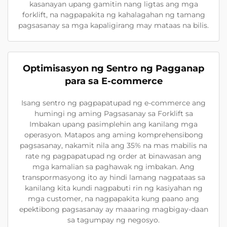
kasanayan upang gamitin nang ligtas ang mga
forklift, na nagpapakita ng kahalagahan ng tamang
pagsasanay sa mga kapaligirang may mataas na bilis.
Optimisasyon ng Sentro ng Pagganap
para sa E-commerce
Isang sentro ng pagpapatupad ng e-commerce ang
humingi ng aming Pagsasanay sa Forklift sa
Imbakan upang pasimplehin ang kanilang mga
operasyon. Matapos ang aming komprehensibong
pagsasanay, nakamit nila ang 35% na mas mabilis na
rate ng pagpapatupad ng order at binawasan ang
mga kamalian sa paghawak ng imbakan. Ang
transpormasyong ito ay hindi lamang nagpataas sa
kanilang kita kundi nagpabuti rin ng kasiyahan ng
mga customer, na nagpapakita kung paano ang
epektibong pagsasanay ay maaaring magbigay-daan
sa tagumpay ng negosyo.