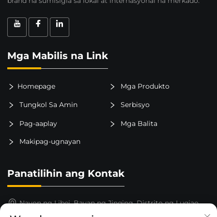
brand na sumisigla sa lokal at internasyonal na merkado.
Mga Mabilis na Link
Homepage
Mga Produkto
Tungkol Sa Amin
Serbisyo
Pag-aaplay
Mga Balita
Makipag-ugnayan
Panatilihin ang Kontak
Nayon ng Libei, Bayan ng Jinqing, Distrito ng Luqiao,
Lungsod ng Taizhou, Lalawigan ng Zhejiang, Tsina