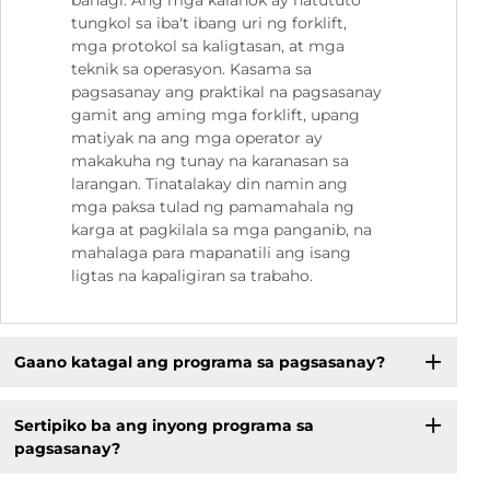
bahagi. Ang mga kalahok ay natututo
tungkol sa iba't ibang uri ng forklift,
mga protokol sa kaligtasan, at mga
teknik sa operasyon. Kasama sa
pagsasanay ang praktikal na pagsasanay
gamit ang aming mga forklift, upang
matiyak na ang mga operator ay
makakuha ng tunay na karanasan sa
larangan. Tinatalakay din namin ang
mga paksa tulad ng pamamahala ng
karga at pagkilala sa mga panganib, na
mahalaga para mapanatili ang isang
ligtas na kapaligiran sa trabaho.
Gaano katagal ang programa sa pagsasanay?
Sertipiko ba ang inyong programa sa
pagsasanay?