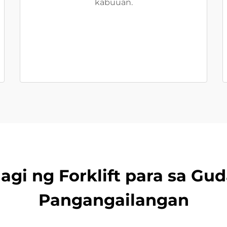
kabuuan.
gi ng Forklift para sa Gu
Pangangailangan