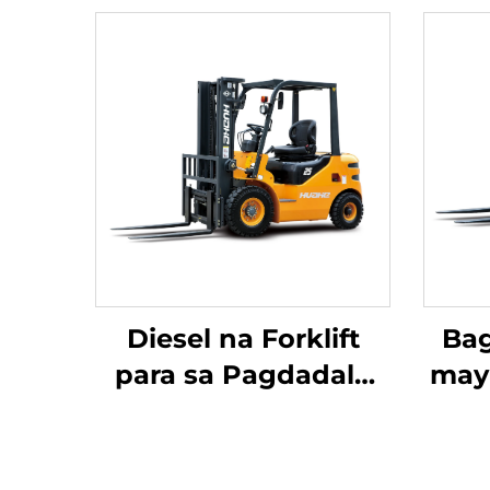
Diesel na Forklift
Bag
para sa Pagdadala
may
ng 2.5 Toneladang
Kalakal na may
Simpleng Operasyon
ku