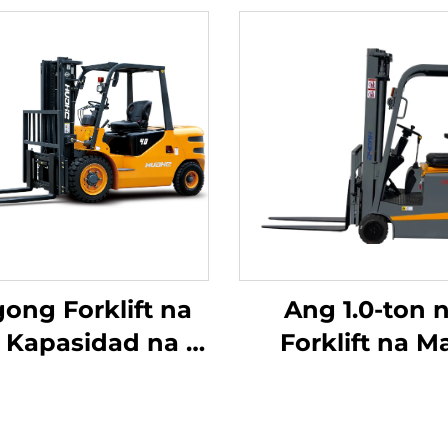
ong Forklift na
Ang 1.0-ton 
 Kapasidad na 4
Forklift na M
tonelada na
Tatlong Punto
kumukuha ng
Balanseng Lit
ryente mula sa
Battery at M