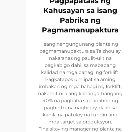
Pagpapataas ng
Kahusayan sa isang
Pabrika ng
Pagmamanupaktura
Isang nangungunang planta ng
pagmamanupaktura sa Taizhou ay
nakaranas ng paulit-ulit na
pagkabigo dahil sa mababang
kalidad na mga bahagi ng forklift.
Pagkatapos umlipat sa aming
imbakan ng mga bahagi ng forklift,
nakamit nila ang kahanga-hangang
40% na pagbaba sa panahon ng
paghinto, na nagbigay-daan sa
kanila na patuloy na tupdin ang
mga target sa produksyon.
Tinalakay ng manager ng planta na