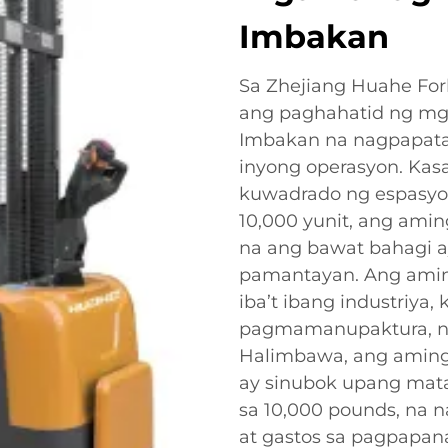
Imbakan
Sa Zhejiang Huahe Fork
ang paghahatid ng mga 
Imbakan na nagpapataa
inyong operasyon. Kas
kuwadrado ng espasyo
10,000 yunit, ang amin
na ang bawat bahagi 
pamantayan. Ang aming
iba’t ibang industriya, 
pagmamanupaktura, na 
Halimbawa, ang aming 
ay sinubok upang mat
sa 10,000 pounds, na
at gastos sa pagpapana