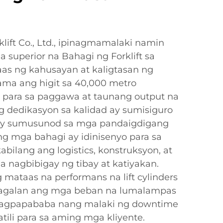
lift Co., Ltd., ipinagmamalaki namin
superior na Bahagi ng Forklift sa
s ng kahusayan at kaligtasan ng
ama ang higit sa 40,000 metro
 para sa paggawa at taunang output na
g dedikasyon sa kalidad ay sumisiguro
ay sumusunod sa mga pandaigdigang
 mga bahagi ay idinisenyo para sa
kabilang ang logistics, konstruksyon, at
nagbibigay ng tibay at katiyakan.
mataas na performans na lift cylinders
agalan ang mga beban na lumalampas
 nagpapababa nang malaki ng downtime
tili para sa aming mga kliyente.