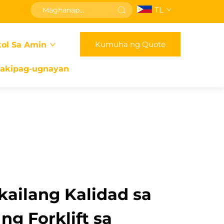
TL
Kumuha ng Quote
ol Sa Amin
akipag-ugnayan
kailang Kalidad sa
g Forklift sa