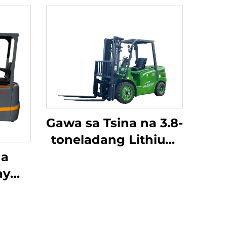
Gawa sa Tsina na 3.8-
toneladang Lithium
na Forklift, Mahusay
na
na Pagganap at
ay
Abot-kaya ang
 ng
Presyo
hium
ay