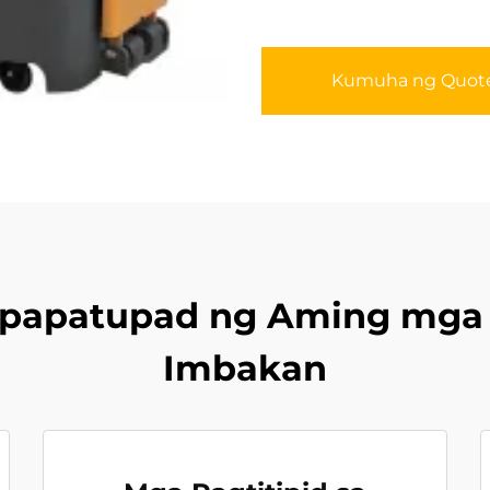
Kumuha ng Quot
apatupad ng Aming mga Ba
Imbakan