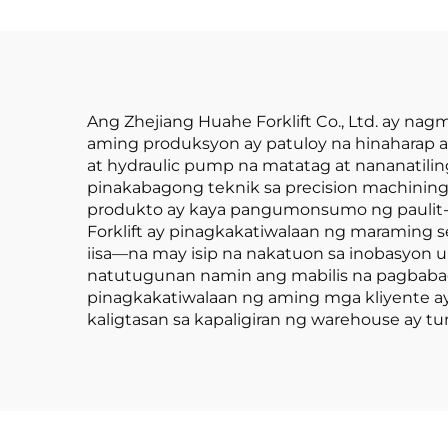
at Pagbaba ng Karga
d
hanggang 4 metro
mat
n
m
Ang Zhejiang Huahe Forklift Co., Ltd. ay na
aming produksyon ay patuloy na hinaharap 
at hydraulic pump na matatag at nananatil
pinakabagong teknik sa precision machining
produkto ay kaya pangumonsumo ng paulit-
Forklift ay pinagkakatiwalaan ng maraming se
iisa—na may isip na nakatuon sa inobasyon 
natutugunan namin ang mabilis na pagbab
pinagkakatiwalaan ng aming mga kliyente ay
kaligtasan sa kapaligiran ng warehouse ay t