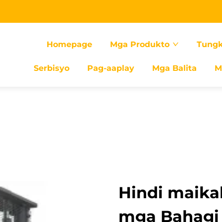
Homepage
Mga Produkto
Tungk
Serbisyo
Pag-aaplay
Mga Balita
M
Hindi maika
mga Bahagi n