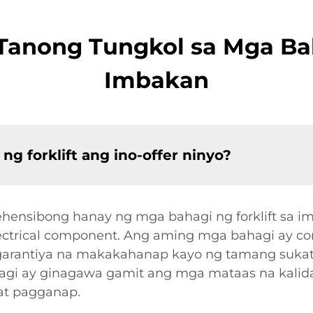
anong Tungkol sa Mga Baha
Imbakan
g forklift ang ino-offer ninyo?
hensibong hanay ng mga bahagi ng forklift sa im
lectrical component. Ang aming mga bahagi ay com
agarantiya na makakahanap kayo ng tamang sukat
agi ay ginagawa gamit ang mga mataas na kalid
at pagganap.