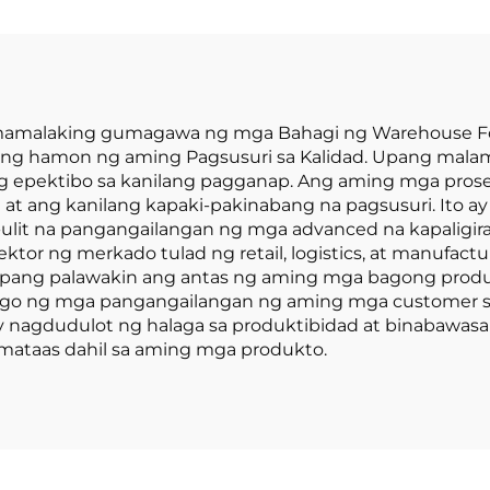
iesel, na may
Kapasidad na 1.
aas na kalidad
na Ginawa sa T
a Hapones na
ay may Makatwi
otor ng ISUZU
Presyo
gmamalaking gumagawa ng mga Bahagi ng Warehouse Forkl
ang hamon ng aming Pagsusuri sa Kalidad. Upang malam
ing epektibo sa kanilang pagganap. Ang aming mga pro
 at ang kanilang kapaki-pakinabang na pagsusuri. Ito
ulit na pangangailangan ng mga advanced na kapaligi
ktor ng merkado tulad ng retail, logistics, at manufactu
upang palawakin ang antas ng aming mga bagong produk
ago ng mga pangangailangan ng aming mga customer 
 nagdudulot ng halaga sa produktibidad at binabawasa
umataas dahil sa aming mga produkto.