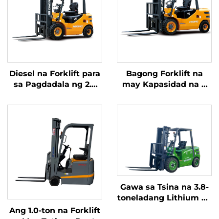
Diesel na Forklift para
Bagong Forklift na
sa Pagdadala ng 2.5
may Kapasidad na 4
Toneladang Kalakal na
tonelada na
may Simpleng
kumukuha ng
Operasyon at Pagbaba
kuryente mula sa
ng Karga hanggang 4
diesel, na may mataas
metro
na kalidad na Hapones
na motor ng ISUZU
Gawa sa Tsina na 3.8-
toneladang Lithium na
Forklift, Mahusay na
Ang 1.0-ton na Forklift