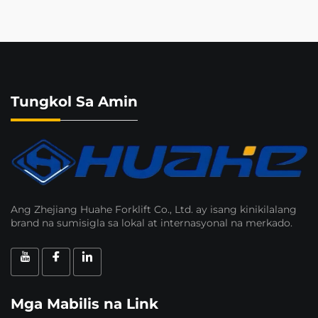
Tungkol Sa Amin
Ang Zhejiang Huahe Forklift Co., Ltd. ay isang kinikilalang
brand na sumisigla sa lokal at internasyonal na merkado.
Mga Mabilis na Link