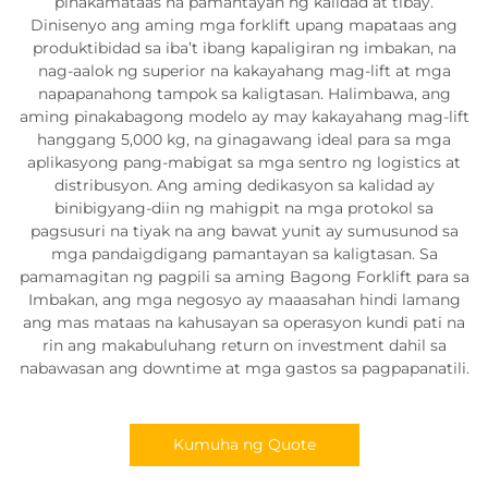
pinakamataas na pamantayan ng kalidad at tibay.
Dinisenyo ang aming mga forklift upang mapataas ang
produktibidad sa iba’t ibang kapaligiran ng imbakan, na
nag-aalok ng superior na kakayahang mag-lift at mga
napapanahong tampok sa kaligtasan. Halimbawa, ang
aming pinakabagong modelo ay may kakayahang mag-lift
hanggang 5,000 kg, na ginagawang ideal para sa mga
aplikasyong pang-mabigat sa mga sentro ng logistics at
distribusyon. Ang aming dedikasyon sa kalidad ay
binibigyang-diin ng mahigpit na mga protokol sa
pagsusuri na tiyak na ang bawat yunit ay sumusunod sa
mga pandaigdigang pamantayan sa kaligtasan. Sa
pamamagitan ng pagpili sa aming Bagong Forklift para sa
Imbakan, ang mga negosyo ay maaasahan hindi lamang
ang mas mataas na kahusayan sa operasyon kundi pati na
rin ang makabuluhang return on investment dahil sa
nabawasan ang downtime at mga gastos sa pagpapanatili.
Kumuha ng Quote