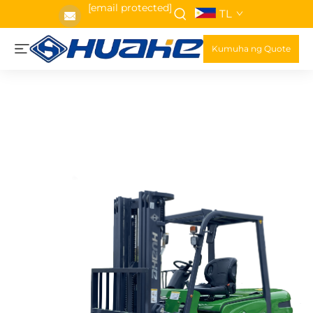
[email protected]
TL
Kumuha ng Quote