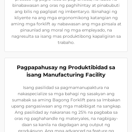
binabawasan ang oras ng paghihintay at pinabubuti
ang bilis ng paglipat ng imbentaryo. Ibinahagi ng
kliyente na ang mga ergonomikong katangian ng
aming mga forklift ay nabawasan ang mga pinsala at
pinaunlad ang moral ng mga empleyado, na
nagresulta sa isang mas produktibong kapaligiran sa
trabaho.
Pagpapahusay ng Produktibidad sa
isang Manufacturing Facility
Isang pasilidad sa pagmamanupaktura na
nakaspecialize sa mga bahagi ng sasakyan ang
sumabak sa aming Bagong Forklift para sa Imbakan
upang pangasiwaan ang mga mabibigat na sangkap.
Ang pasilidad ay nakaranas ng 25% na pagbaba sa
oras ng paghahandle ng materyales, na nagbigay-
daan sa kanila na dagdagan ang output ng
produksyon. Ang mga advanced na feature ng