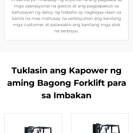
mga operasyonal na gastos at ang pagpapabuti sa
kahusayan ng daloy ng trabaho ay nagbigay-daan sa
kanila na mas mahusay na serbisyuhan ang kanilang
mga customer at palawakin ang kanilang mga alok
na serbisyo.
Tuklasin ang Kapower ng
aming Bagong Forklift para
sa Imbakan