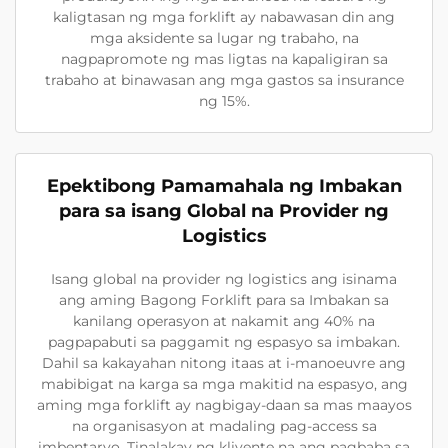
kaligtasan ng mga forklift ay nabawasan din ang
mga aksidente sa lugar ng trabaho, na
nagpapromote ng mas ligtas na kapaligiran sa
trabaho at binawasan ang mga gastos sa insurance
ng 15%.
Epektibong Pamamahala ng Imbakan
para sa isang Global na Provider ng
Logistics
Isang global na provider ng logistics ang isinama
ang aming Bagong Forklift para sa Imbakan sa
kanilang operasyon at nakamit ang 40% na
pagpapabuti sa paggamit ng espasyo sa imbakan.
Dahil sa kakayahan nitong itaas at i-manoeuvre ang
mabibigat na karga sa mga makitid na espasyo, ang
aming mga forklift ay nagbigay-daan sa mas maayos
na organisasyon at madaling pag-access sa
imbentaryo. Tinalakay ng kliyente na ang pagbaba sa