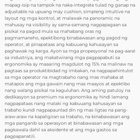
mapag-isip na tampok na naka-integrate tulad ng ganap na
adjustable na upuang may cushion, simpleng intuitive na
layout ng mga kontrol, at malawak na panoramic na
mahusay na visibility ay sama-samang nagpapagaan sa
pisikal na pagod mula sa mahabang oras ng
pagmamaneho, epektibong binabawasan ang pagod ng
operator, at pinapataas ang kabuuang kahusayan sa
paghawak ng karga. Ayon sa mga propesyonal na pag-aaral
sa industriya, ang makatwirang mga pagpapabuti sa
ergonomika ay maaaring magdulot ng 15% na malinaw na
pagtaas sa produktibidad ng imbakan, na nagpapahintulot
sa mga operator na magtrabaho nang mas mahaba at
matapos ang mga gawain nang mas maayos at epektibo
nang walang pisikal na kaguluhan. Ang aming patuloy na
dedikasyon sa premium na ergonomika ay hindi lamang
nagpapataas nang malaki ng kabuuang kahusayan sa
trabaho kundi nagpapaunlad din ng mas ligtas na pang-
araw-araw na kapaligiran sa trabaho, na binabawasan ang
mga panganib sa operasyon at binabawasan ang mga
pagkawala dahil sa aksidente at ang mga gastos sa
pagpapanatili.