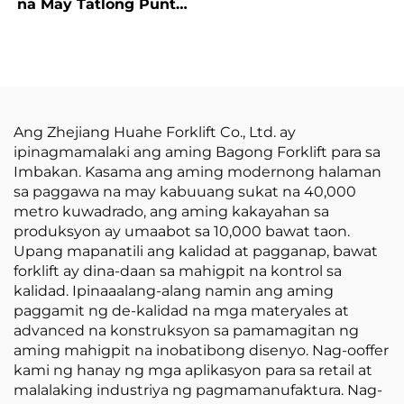
Pagganap at Abot-
na May Tatlong Punto
kaya ang Presyo
ng Balanseng Lithium
Battery at May
Kapasidad na 1.0 Ton
na Ginawa sa Tsina ay
may Makatwirang
Presyo
Ang Zhejiang Huahe Forklift Co., Ltd. ay
ipinagmamalaki ang aming Bagong Forklift para sa
Imbakan. Kasama ang aming modernong halaman
sa paggawa na may kabuuang sukat na 40,000
metro kuwadrado, ang aming kakayahan sa
produksyon ay umaabot sa 10,000 bawat taon.
Upang mapanatili ang kalidad at pagganap, bawat
forklift ay dina-daan sa mahigpit na kontrol sa
kalidad. Ipinaaalang-alang namin ang aming
paggamit ng de-kalidad na mga materyales at
advanced na konstruksyon sa pamamagitan ng
aming mahigpit na inobatibong disenyo. Nag-ooffer
kami ng hanay ng mga aplikasyon para sa retail at
malalaking industriya ng pagmamanufaktura. Nag-