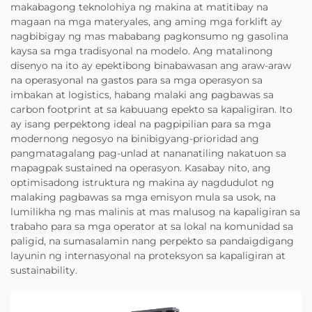
makabagong teknolohiya ng makina at matitibay na
magaan na mga materyales, ang aming mga forklift ay
nagbibigay ng mas mababang pagkonsumo ng gasolina
kaysa sa mga tradisyonal na modelo. Ang matalinong
disenyo na ito ay epektibong binabawasan ang araw-araw
na operasyonal na gastos para sa mga operasyon sa
imbakan at logistics, habang malaki ang pagbawas sa
carbon footprint at sa kabuuang epekto sa kapaligiran. Ito
ay isang perpektong ideal na pagpipilian para sa mga
modernong negosyo na binibigyang-prioridad ang
pangmatagalang pag-unlad at nananatiling nakatuon sa
mapagpak sustained na operasyon. Kasabay nito, ang
optimisadong istruktura ng makina ay nagdudulot ng
malaking pagbawas sa mga emisyon mula sa usok, na
lumilikha ng mas malinis at mas malusog na kapaligiran sa
trabaho para sa mga operator at sa lokal na komunidad sa
paligid, na sumasalamin nang perpekto sa pandaigdigang
layunin ng internasyonal na proteksyon sa kapaligiran at
sustainability.