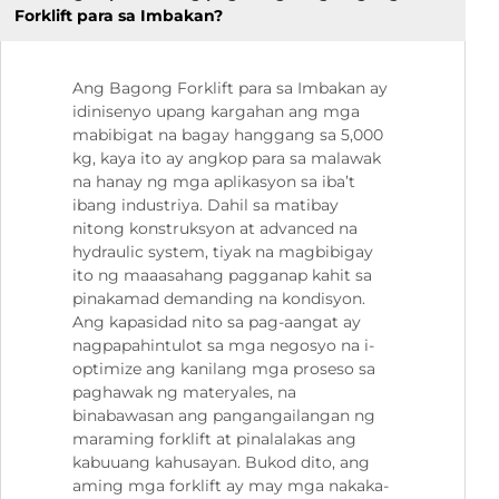
Forklift para sa Imbakan?
Ang Bagong Forklift para sa Imbakan ay
idinisenyo upang kargahan ang mga
mabibigat na bagay hanggang sa 5,000
kg, kaya ito ay angkop para sa malawak
na hanay ng mga aplikasyon sa iba’t
ibang industriya. Dahil sa matibay
nitong konstruksyon at advanced na
hydraulic system, tiyak na magbibigay
ito ng maaasahang pagganap kahit sa
pinakamad demanding na kondisyon.
Ang kapasidad nito sa pag-aangat ay
nagpapahintulot sa mga negosyo na i-
optimize ang kanilang mga proseso sa
paghawak ng materyales, na
binabawasan ang pangangailangan ng
maraming forklift at pinalalakas ang
kabuuang kahusayan. Bukod dito, ang
aming mga forklift ay may mga nakaka-