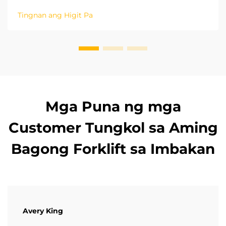
patungo sa isang berdeng modelo ng pag-unlad at
Tingnan ang Higit Pa
mababang carbon. Ang natitirang mga proseso sa
logistics sa loob ng mga pabrika ay mahalaga upang
makamit ang carbon neutrality. Ang oper...
Mga Puna ng mga
Customer Tungkol sa Aming
Bagong Forklift sa Imbakan
Avery King