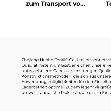
zum Transport von
T
2,5 Tonnen Gütern
Ga
mit einfacher
h
Bedienung und
jap
Entladung bis zu
einer Höhe von 4 m
Zhejiang Huahe Forklift Co., Ltd. präsentier
Quadratmetern umfasst, erreichen unsere Fer
unterzieht jede Gabelstapler strengen Qualitä
Konstruktionsmethoden, die sich aus unserem
Anwendungsmöglichkeiten für den Einzelhande
Lagerbetrieb optimal. Zudem legen wir groß
umweltfreundliche Praktiken, die uns in Ei