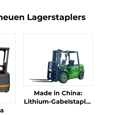
 neuen Lagerstaplers
Made in China:
Lithium-Gabelstapler
mit 3,8 Tonnen
na