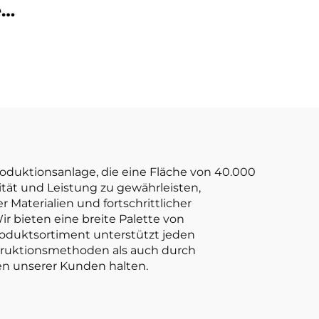
Tragfähigkeit,
e
hervorragende
Leistung und
erte
erschwinglicher
ie-
Preis
t 1,0
keit
ig.
Produktionsanlage, die eine Fläche von 40.000
tät und Leistung zu gewährleisten,
 Materialien und fortschrittlicher
r bieten eine breite Palette von
roduktsortiment unterstützt jeden
struktionsmethoden als auch durch
en unserer Kunden halten.