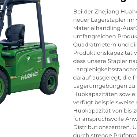
Bei der Zhejiang Huahe 
neuer Lagerstapler im
Materialhandling-Ausrü
umfangreichen Produkt
Quadratmetern und ein
Produktionskapazität vo
dass unsere Stapler na
Langlebigkeitsstandard
darauf ausgelegt, die 
Lagerumgebungen zu s
Hubkapazitäten sowie f
verfügt beispielsweise
Hubkapazität von bis z
für anspruchsvolle An
Distributionszentren. 
durch strenge Prüfproto