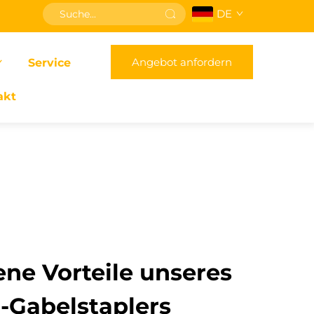
DE
Angebot anfordern
Service
akt
ene Vorteile unseres
-Gabelstaplers