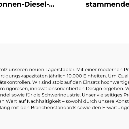
onnen-Diesel-
stammend
belstapler mit
dreipunkt-
ochwertigem
gewichtsoptimi
anischem ISUZU-
Lithium-Batter
Motor
Gabelstapler mi
Tonne Tragfähig
ist preisgünst
t stolz unseren neuen Lagerstapler. Mit einer modernen 
tigungskapazitäten jährlich 10.000 Einheiten. Um Quali
tskontrollen. Wir sind stolz auf den Einsatz hochwertiger
 rigorosen, innovationsorientierten Design ergeben. Wi
l sowie für die Schwerindustrie. Unser vielseitiges P
en Wert auf Nachhaltigkeit – sowohl durch unsere Kon
nklang mit den Branchenstandards sowie den Erwartung