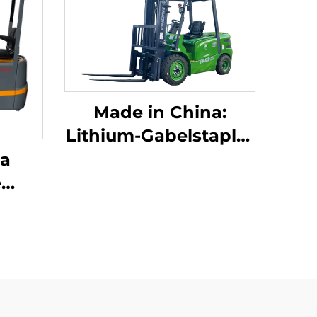
Made in China:
Lithium-Gabelstapler
mit 3,8 Tonnen
na
Tragfähigkeit,
e
hervorragende
Leistung und
erte
erschwinglicher
ie-
Preis
t 1,0
keit