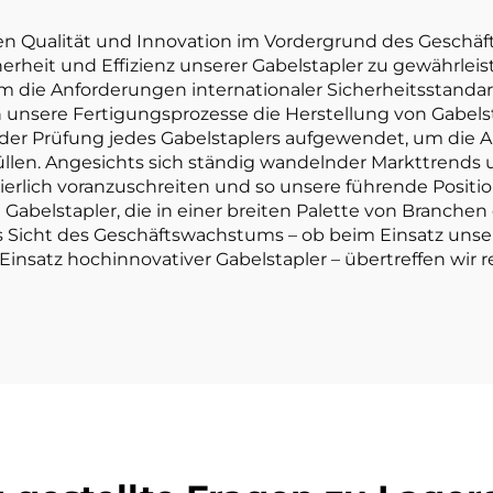
ist preisgünst
ehen Qualität und Innovation im Vordergrund des Geschäf
rheit und Effizienz unserer Gabelstapler zu gewährleist
 die Anforderungen internationaler Sicherheitsstandar
unsere Fertigungsprozesse die Herstellung von Gabelst
i der Prüfung jedes Gabelstaplers aufgewendet, um die 
füllen. Angesichts sich ständig wandelnder Markttrend
uierlich voranzuschreiten und so unsere führende Positi
Gabelstapler, die in einer breiten Palette von Branchen
 Aus Sicht des Geschäftswachstums – ob beim Einsatz uns
nsatz hochinnovativer Gabelstapler – übertreffen wir r