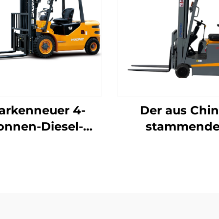
arkenneuer 4-
Der aus Chi
onnen-Diesel-
stammend
belstapler mit
dreipunkt-
ochwertigem
gewichtsoptimi
anischem ISUZU-
Lithium-Batter
Motor
Gabelstapler mi
Tonne Tragfähig