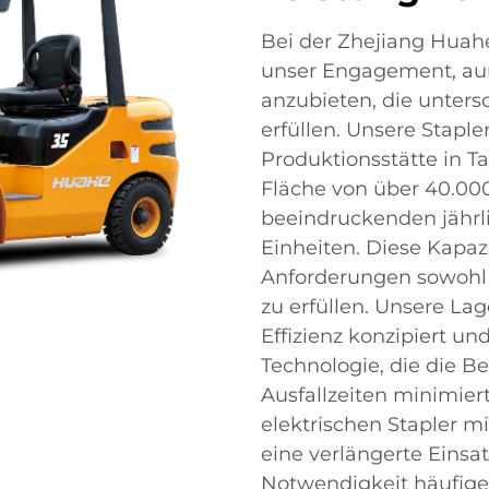
Bei der Zhejiang Huahe F
unser Engagement, au
anzubieten, die unters
erfüllen. Unsere Stapl
Produktionsstätte in Ta
Fläche von über 40.00
beeindruckenden jährl
Einheiten. Diese Kapaz
Anforderungen sowohl l
zu erfüllen. Unsere Lag
Effizienz konzipiert un
Technologie, die die B
Ausfallzeiten minimiert
elektrischen Stapler m
eine verlängerte Einsa
Notwendigkeit häufige