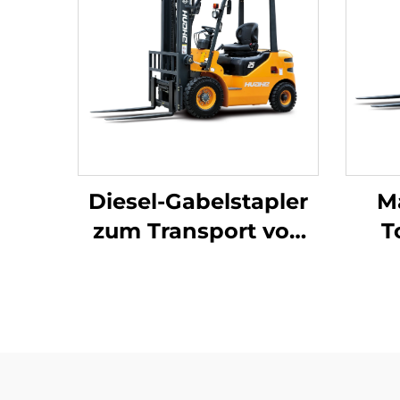
Diesel-Gabelstapler
M
zum Transport von
T
2,5 Tonnen Gütern
Ga
mit einfacher
h
Bedienung und
jap
Entladung bis zu
einer Höhe von 4 m