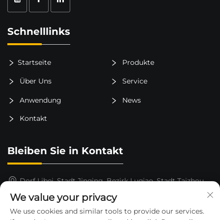
Schnelllinks
Startseite
Produkte
Über Uns
Service
Anwendung
News
Kontakt
Bleiben Sie in Kontakt
Dorf Libei, Stadt Jinqing, Bezirk Luqiao, Stadt Taizhou,
Provinz Zhejiang, China
We value your privacy
15325652000
We use cookies and similar tools to provide our services.