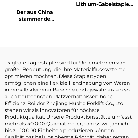
Lithium-Gabelstapler
mit 3,8 Tonnen
Der aus China
Tragfähigkeit,
stammende
hervorragende
dreipunkt-
Leistung und
gewichtsoptimierte
erschwinglicher Preis
Lithium-Batterie-
Gabelstapler mit 1,0
Tonne Tragfähigkeit
ist preisgünstig.
Tragbare Lagerstapler sind für Unternehmen von
großer Bedeutung, die ihre Materialflusssysteme
optimieren möchten. Diese Staplertypen
ermöglichen eine flexible Handhabung von Waren
innerhalb kleinerer Bereiche und gewährleisten so
auch bei beengten Platzverhältnissen hohe
Effizienz. Bei der Zhejiang Huahe Forklift Co., Ltd.
stehen wir als Innovatoren für höchste
Produktqualität. Unsere Produktionsstätte umfasst
mehr als 40.000 Quadratmeter, sodass wir jährlich
bis zu 10.000 Einheiten produzieren können.
Qualität hat bei uns oberste Priorität; daher setzen