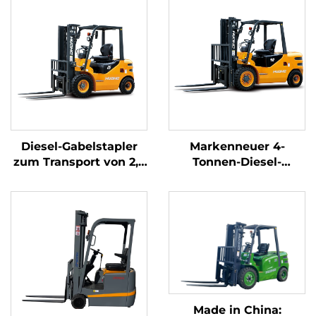
Diesel-Gabelstapler
Markenneuer 4-
zum Transport von 2,5
Tonnen-Diesel-
Tonnen Gütern mit
Gabelstapler mit
einfacher Bedienung
hochwertigem
und Entladung bis zu
japanischem ISUZU-
einer Höhe von 4 m
Motor
Made in China: