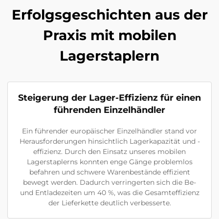
Erfolgsgeschichten aus der
Praxis mit mobilen
Lagerstaplern
Steigerung der Lager-Effizienz für einen
führenden Einzelhändler
Ein führender europäischer Einzelhändler stand vor
Herausforderungen hinsichtlich Lagerkapazität und -
effizienz. Durch den Einsatz unseres mobilen
Lagerstaplerns konnten enge Gänge problemlos
befahren und schwere Warenbestände effizient
bewegt werden. Dadurch verringerten sich die Be-
und Entladezeiten um 40 %, was die Gesamteffizienz
der Lieferkette deutlich verbesserte.