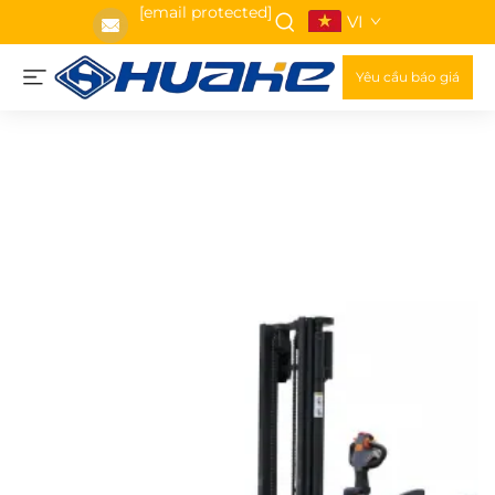
[email protected]
VI
Yêu cầu báo giá