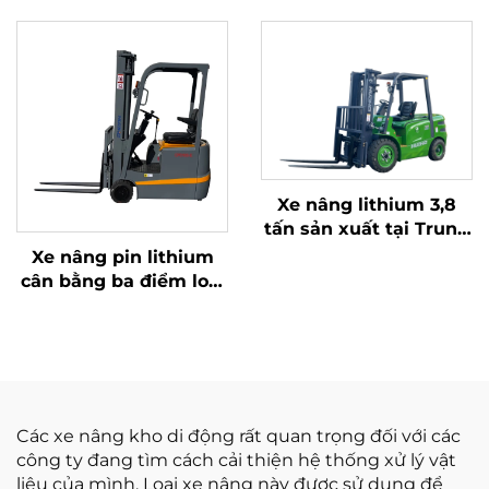
giản và dỡ hàng lên
Bản chất lượng cao
đến độ cao 4 m
Xe nâng lithium 3,8
tấn sản xuất tại Trung
Quốc, hiệu suất vượt
Xe nâng pin lithium
trội và giá cả phải
cân bằng ba điểm loại
chăng
1,0 tấn, sản xuất tại
Trung Quốc, giá cả
hợp lý
Các xe nâng kho di động rất quan trọng đối với các
công ty đang tìm cách cải thiện hệ thống xử lý vật
liệu của mình. Loại xe nâng này được sử dụng để