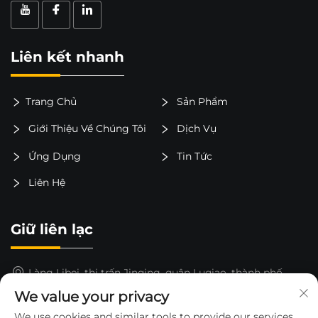
Liên kết nhanh
Trang Chủ
Sản Phẩm
Giới Thiệu Về Chúng Tôi
Dịch Vụ
Ứng Dụng
Tin Tức
Liên Hệ
Giữ liên lạc
Làng Libei, thị trấn Jinqing, quận Luqiao, thành phố
Taizhou, tỉnh Chiết Giang, Trung Quốc
We value your privacy
15325652000
We use cookies and similar tools to provide our services.