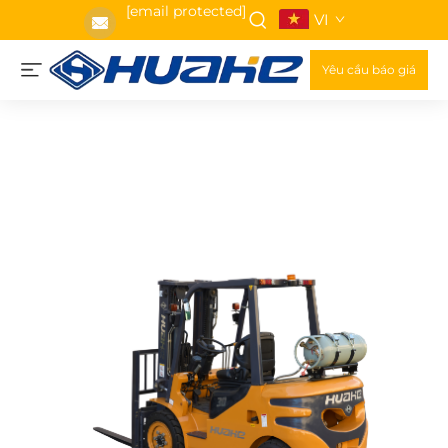
[email protected]
VI
Yêu cầu báo giá