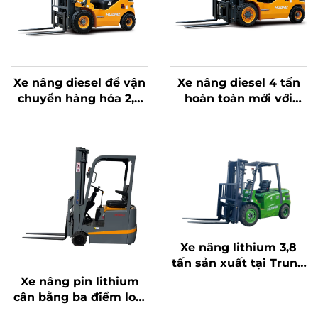
Xe nâng diesel để vận
Xe nâng diesel 4 tấn
chuyển hàng hóa 2,5
hoàn toàn mới với
tấn với thao tác đơn
động cơ ISUZU Nhật
giản và dỡ hàng lên
Bản chất lượng cao
đến độ cao 4 m
Xe nâng lithium 3,8
tấn sản xuất tại Trung
Quốc, hiệu suất vượt
Xe nâng pin lithium
trội và giá cả phải
cân bằng ba điểm loại
chăng
1,0 tấn, sản xuất tại