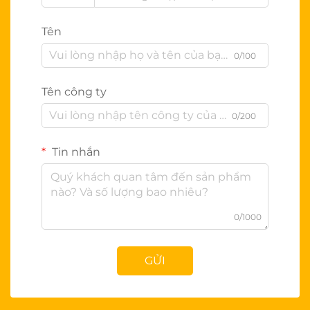
Tên
0/100
Tên công ty
0/200
Tin nhắn
0/1000
GỬI