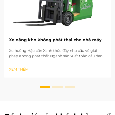
Xe nâng kho không phát thải cho nhà máy
Xu hướng Hậu cần Xanh thúc đẩy nhu cầu về giải
pháp Không phát thải: Ngành sản xuất toàn cầu đang
nhanh chóng chuyển sang mô hình phát triển xanh
và ít carbon. Các quy trình hậu cần còn lại trong nhà
XEM THÊM
máy đóng vai trò then chốt trong việc đạt được mục
tiêu trung hòa carbon. Các hoạt động vận hành...