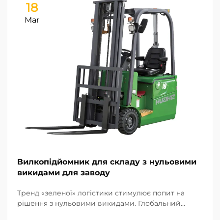
18
Mar
Вилкопідйомник для складу з нульовими
викидами для заводу
Тренд «зеленої» логістики стимулює попит на
рішення з нульовими викидами. Глобальний
виробничий сектор швидко рухається до моделі