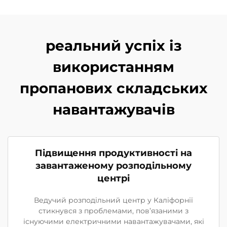
реальний успіх із
використанням
пропанових складських
навантажувачів
Підвищення продуктивності на
завантаженому розподільному
центрі
Ведучий розподільний центр у Каліфорнії
стикнувся з проблемами, пов’язаними з
існуючими електричними навантажувачами, які