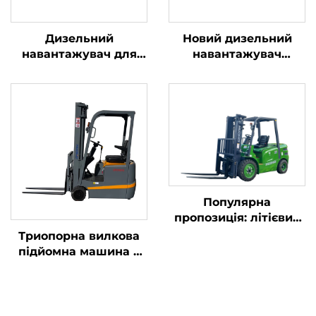
Дизельний
Новий дизельний
навантажувач для
навантажувач
транспортування
вантажопідйомністю
вантажів масою 2,5
4 тонни з
тонни з простим
високоякісним
керуванням та
японським двигуном
розвантаженням на
ISUZU
висоту до 4 м
Популярна
пропозиція: літієвий
навантажувач
Триопорна вилкова
вантажопідйомністю
підйомна машина з
3,8 тонни,
літієвою батареєю
вироблений у Китаї,
вагою 1,0 тонни,
відмінна
вироблена в Китаї, за
продуктивність та
розумною ціною