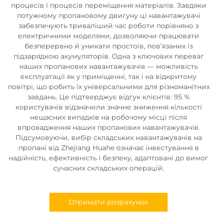
процесів і процесів переміщення матеріалів. Завдяки
потужному пропановому двигуну ці навантажувачі
забезпечують триваліший час роботи порівняно з
електричними моделями, дозволяючи працювати
безперервно й уникати простоїв, пов’язаних із
підзарядкою акумуляторів. Одна з ключових переваг
наших пропанових навантажувачів — можливість
експлуатації як у приміщенні, так і на відкритому
повітрі, що робить їх універсальними для різноманітних
завдань. Це підтверджує відгук клієнтів: 95 %
користувачів відзначили значне зниження кількості
нещасних випадків на робочому місці після
впровадження наших пропанових навантажувачів.
Підсумовуючи, вибір складських навантажувачів на
пропані від Zhejiang Huahe означає інвестування в
надійність, ефективність і безпеку, адаптовані до вимог
сучасних складських операцій.
Отримати розрахунок