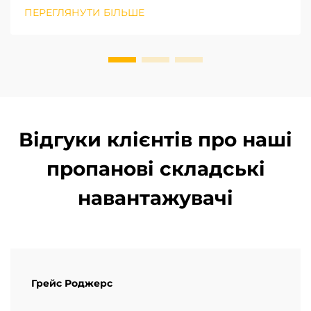
«зеленого» та низьковуглецевого розвитку.
ПЕРЕГЛЯНУТИ БІЛЬШЕ
Залишкові логістичні процеси на фабриках є
ключовими для досягнення вуглецевої
нейтральності. Оператор...
Відгуки клієнтів про наші
пропанові складські
навантажувачі
Грейс Роджерс