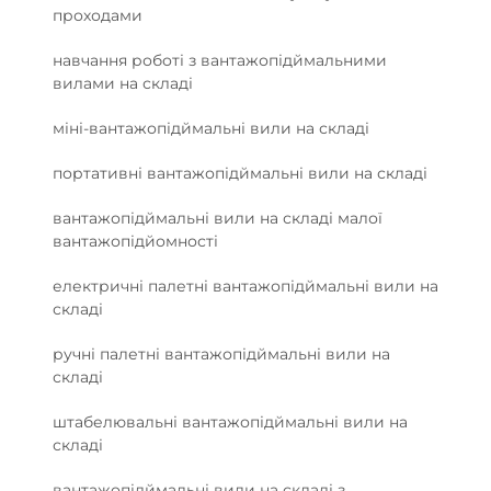
проходами
навчання роботі з вантажопідймальними
вилами на складі
міні-вантажопідймальні вили на складі
портативні вантажопідймальні вили на складі
вантажопідймальні вили на складі малої
вантажопідйомності
електричні палетні вантажопідймальні вили на
складі
ручні палетні вантажопідймальні вили на
складі
штабелювальні вантажопідймальні вили на
складі
вантажопідймальні вили на складі з