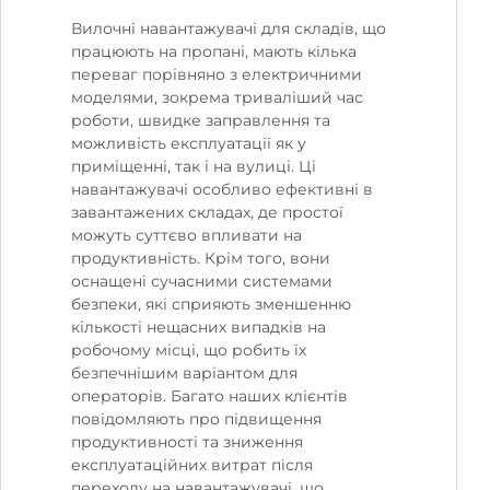
Вилочні навантажувачі для складів, що
працюють на пропані, мають кілька
переваг порівняно з електричними
моделями, зокрема триваліший час
роботи, швидке заправлення та
можливість експлуатації як у
приміщенні, так і на вулиці. Ці
навантажувачі особливо ефективні в
завантажених складах, де простої
можуть суттєво впливати на
продуктивність. Крім того, вони
оснащені сучасними системами
безпеки, які сприяють зменшенню
кількості нещасних випадків на
робочому місці, що робить їх
безпечнішим варіантом для
операторів. Багато наших клієнтів
повідомляють про підвищення
продуктивності та зниження
експлуатаційних витрат після
переходу на навантажувачі, що