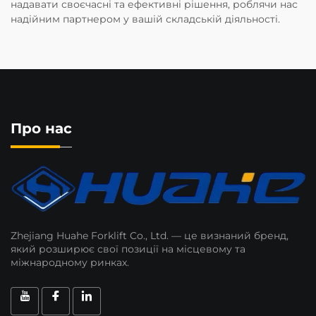
надавати своєчасні та ефективні рішення, роблячи нас
надійним партнером у вашій складській діяльності.
Про нас
Zhejiang Huahe Forklift Co., Ltd. — це визнаний бренд,
який розширює свої позиції на місцевому та
міжнародному ринках.