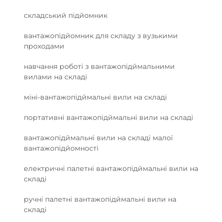
складський підйомник
вантажопідйомник для складу з вузькими
проходами
навчання роботі з вантажопідймальними
вилами на складі
міні-вантажопідймальні вили на складі
портативні вантажопідймальні вили на складі
вантажопідймальні вили на складі малої
вантажопідйомності
електричні палетні вантажопідймальні вили на
складі
ручні палетні вантажопідймальні вили на
складі