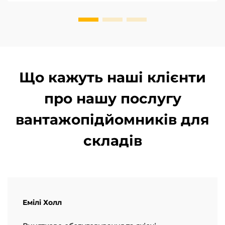
ключовими для досягнення вуглецевої
нейтральності. Оператор...
Що кажуть наші клієнти
про нашу послугу
вантажопідйомників для
складів
Емілі Холл