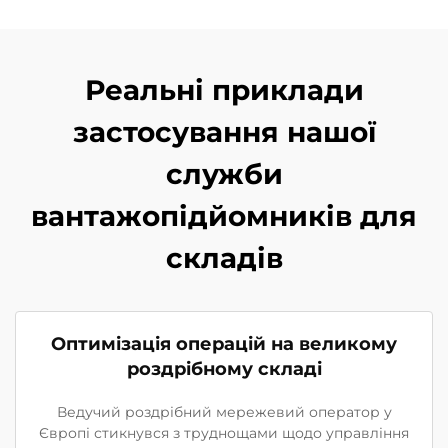
Реальні приклади
застосування нашої
служби
вантажопідйомників для
складів
Оптимізація операцій на великому
роздрібному складі
Ведучий роздрібний мережевий оператор у
Європі стикнувся з труднощами щодо управління