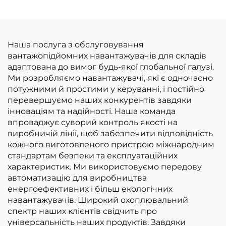
відмінна
вироблена в Китаї, за
продуктивність та
розумною ціною
доступна ціна
Наша послуга з обслуговування
вантажопідйомних навантажувачів для складів
адаптована до вимог будь-якої глобальної галузі.
Ми розробляємо навантажувачі, які є одночасно
потужними й простими у керуванні, і постійно
перевершуємо наших конкурентів завдяки
інноваціям та надійності. Наша команда
впроваджує суворий контроль якості на
виробничій лінії, щоб забезпечити відповідність
кожного виготовленого пристрою міжнародним
стандартам безпеки та експлуатаційних
характеристик. Ми використовуємо передову
автоматизацію для виробництва
енергоефективних і більш екологічних
навантажувачів. Широкий охоплювальний
спектр наших клієнтів свідчить про
універсальність наших продуктів. Завдяки