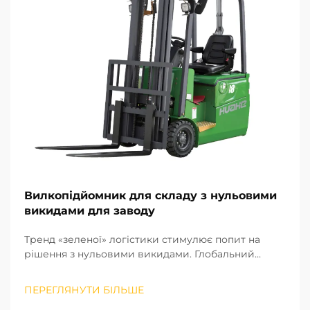
Вилкопідйомник для складу з нульовими
викидами для заводу
Тренд «зеленої» логістики стимулює попит на
рішення з нульовими викидами. Глобальний
виробничий сектор швидко рухається до моделі
«зеленого» та низьковуглецевого розвитку.
ПЕРЕГЛЯНУТИ БІЛЬШЕ
Залишкові логістичні процеси на фабриках є