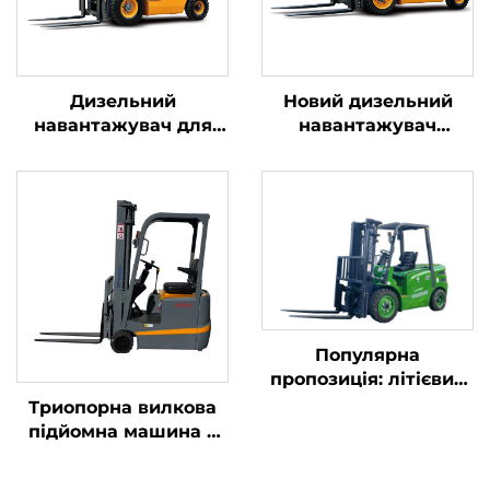
Дизельний
Новий дизельний
навантажувач для
навантажувач
транспортування
вантажопідйомністю
вантажів масою 2,5
4 тонни з
тонни з простим
високоякісним
керуванням та
японським двигуном
розвантаженням на
ISUZU
висоту до 4 м
Популярна
пропозиція: літієвий
навантажувач
Триопорна вилкова
вантажопідйомністю
підйомна машина з
3,8 тонни,
літієвою батареєю
вироблений у Китаї,
вагою 1,0 тонни,