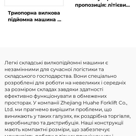
пропозиція: літієвий
навантажувач
Триопорна вилкова
вантажопідйомністю
підйомна машина з
3,8 тонни,
літієвою батареєю
вироблений у Китаї,
вагою 1,0 тонни,
відмінна
вироблена в Китаї, за
продуктивність та
розумною ціною
доступна ціна
Легкі складські вилкопідйомні машини є
незамінними для сучасної логістики та
складського господарства. Вони спеціально
розроблені для роботи на невеликих і середніх
за розміром складах завдяки здатності
ефективно функціонувати в обмежених
просторах. У компанії Zhejiang Huahe Forklift Co.,
Ltd. ми прагнемо вирішити проблеми, що
виникають у таких галузях, як роздрібна торгівля,
виробництво та дистрибуція. Наші конструкції
мають компактні розміри, що забезпечує