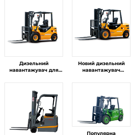
Дизельний
Новий дизельний
навантажувач для
навантажувач
транспортування
вантажопідйомністю
вантажів масою 2,5
4 тонни з
тонни з простим
високоякісним
керуванням та
японським двигуном
розвантаженням на
ISUZU
висоту до 4 м
Популярна