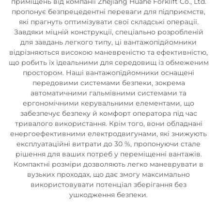
приміщень від компанії Zhejiang Huahe Forklift Co., Ltd.
пропонує безпрецедентні переваги для підприємств,
які прагнуть оптимізувати свої складські операції.
Завдяки міцній конструкції, спеціально розробленій
для завдань легкого типу, ці вантажопідйомники
відрізняються високою маневреністю та ефективністю,
що робить їх ідеальними для середовищ із обмеженим
простором. Наші вантажопідйомники оснащені
передовими системами безпеки, зокрема
автоматичними гальмівними системами та
ергономічними керувальними елементами, що
забезпечує безпеку й комфорт оператора під час
тривалого використання. Крім того, вони обладнані
енергоефективними електродвигунами, які знижують
експлуатаційні витрати до 30 %, пропонуючи стале
рішення для ваших потреб у переміщенні вантажів.
Компактні розміри дозволяють легко маневрувати в
вузьких проходах, що дає змогу максимально
використовувати потенціал зберігання без
ушкодження безпеки.