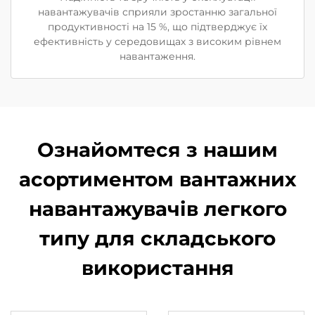
навантажувачів сприяли зростанню загальної
продуктивності на 15 %, що підтверджує їх
ефективність у середовищах з високим рівнем
навантаження.
Ознайомтеся з нашим
асортиментом вантажних
навантажувачів легкого
типу для складського
використання