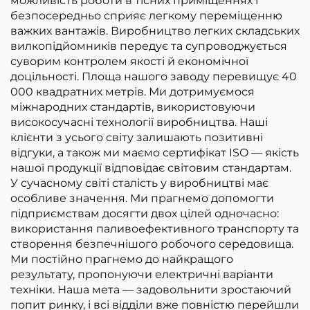
можливість роботи в тісних приміщеннях і
безпосередньо сприяє легкому переміщенню
важких вантажів. Виробництво легких складських
вилкопідйомників передує та супроводжується
суворим контролем якості й економічної
доцільності. Площа нашого заводу перевищує 40
000 квадратних метрів. Ми дотримуємося
міжнародних стандартів, використовуючи
високосучасні технології виробництва. Наші
клієнти з усього світу залишають позитивні
відгуки, а також ми маємо сертифікат ISO — якість
нашої продукції відповідає світовим стандартам.
У сучасному світі сталість у виробництві має
особливе значення. Ми прагнемо допомогти
підприємствам досягти двох цілей одночасно:
використання паливоефективного транспорту та
створення безпечнішого робочого середовища.
Ми постійно прагнемо до найкращого
результату, пропонуючи електричні варіанти
техніки. Наша мета — задовольнити зростаючий
попит ринку, і всі відділи вже повністю перейшли