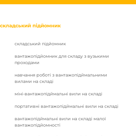
складський підйомник
складський підйомник
вантажопідйомник для складу з вузькими
проходами
навчання роботі з вантажопідймальними
вилами на складі
міні-вантажопідймальні вили на складі
портативні вантажопідймальні вили на складі
вантажопідймальні вили на складі малої
вантажопідйомності