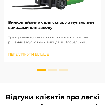
Вилкопідйомник для складу з нульовими
викидами для заводу
Тренд «зеленої» логістики стимулює попит на
рішення з нульовими викидами. Глобальний
виробничий сектор швидко рухається до моделі
«зеленого» та низьковуглецевого розвитку.
ПЕРЕГЛЯНУТИ БІЛЬШЕ
Залишкові логістичні процеси на фабриках є
ключовими для досягнення вуглецевої
нейтральності. Оператор...
Відгуки клієнтів про легкі