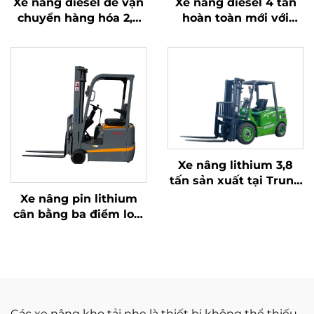
Xe nâng diesel để vận
Xe nâng diesel 4 tấn
chuyển hàng hóa 2,5
hoàn toàn mới với
tấn với thao tác đơn
động cơ ISUZU Nhật
giản và dỡ hàng lên
Bản chất lượng cao
đến độ cao 4 m
Xe nâng lithium 3,8
tấn sản xuất tại Trung
Quốc, hiệu suất vượt
Xe nâng pin lithium
trội và giá cả phải
cân bằng ba điểm loại
chăng
1,0 tấn, sản xuất tại
Trung Quốc, giá cả
hợp lý
Các xe nâng kho tải nhẹ là thiết bị không thể thiếu