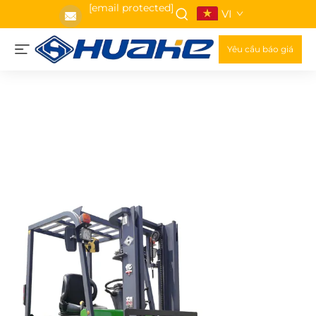
[email protected]
VI
Yêu cầu báo giá