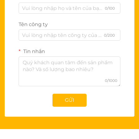
0/100
Tên công ty
0/200
Tin nhắn
0/1000
GỬI