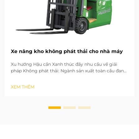
Xe nâng kho không phát thải cho nhà máy
Xu hướng Hậu cần Xanh thúc đẩy nhu cầu về giải
pháp Không phát thải: Ngành sản xuất toàn cầu đang
nhanh chóng chuyển sang mô hình phát triển xanh
và ít carbon. Các quy trình hậu cần còn lại trong nhà
XEM THÊM
máy đóng vai trò then chốt trong việc đạt được mục
tiêu trung hòa carbon. Các hoạt động vận hành...