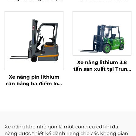
tấn với thao tác đơn
động cơ ISUZU Nhật
giản và dỡ hàng lên
Bản chất lượng cao
đến độ cao 4 m
Xe nâng lithium 3,8
tấn sản xuất tại Trung
Quốc, hiệu suất vượt
Xe nâng pin lithium
trội và giá cả phải
cân bằng ba điểm loại
chăng
1,0 tấn, sản xuất tại
Trung Quốc, giá cả
hợp lý
Xe nâng kho nhỏ gọn là một công cụ cơ khí đa
năng được thiết kế dành riêng cho các không gian