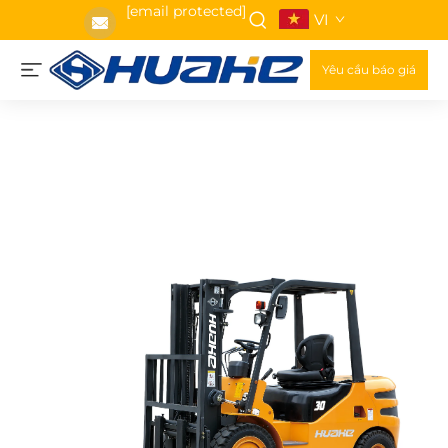
[email protected]
VI
Yêu cầu báo giá