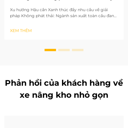
Xu hướng Hậu cần Xanh thúc đẩy nhu cầu về giải
pháp Không phát thải: Ngành sản xuất toàn cầu đang
nhanh chóng chuyển sang mô hình phát triển xanh
và ít carbon. Các quy trình hậu cần còn lại trong nhà
XEM THÊM
máy đóng vai trò then chốt trong việc đạt được mục
tiêu trung hòa carbon. Các hoạt động vận hành...
Phản hồi của khách hàng về
xe nâng kho nhỏ gọn