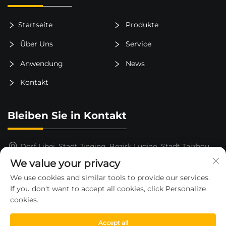
Startseite
Produkte
Über Uns
Service
Anwendung
News
Kontakt
Bleiben Sie in Kontakt
Dorf Libei, Stadt Jinqing, Bezirk Luqiao, Stadt Taizhou,
Provinz Zhejiang, China
We value your privacy
15325652000
We use cookies and similar tools to provide our services.
If you don't want to accept all cookies, click Personalize
[email protected]
cookies.
Accept all