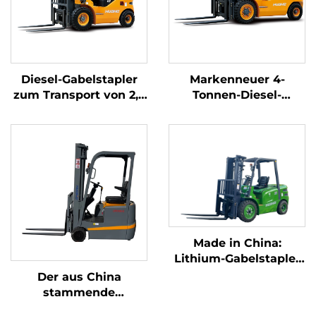
Diesel-Gabelstapler
Markenneuer 4-
zum Transport von 2,5
Tonnen-Diesel-
Tonnen Gütern mit
Gabelstapler mit
einfacher Bedienung
hochwertigem
und Entladung bis zu
japanischem ISUZU-
einer Höhe von 4 m
Motor
Made in China:
Lithium-Gabelstapler
mit 3,8 Tonnen
Der aus China
Tragfähigkeit,
stammende
hervorragende
dreipunkt-