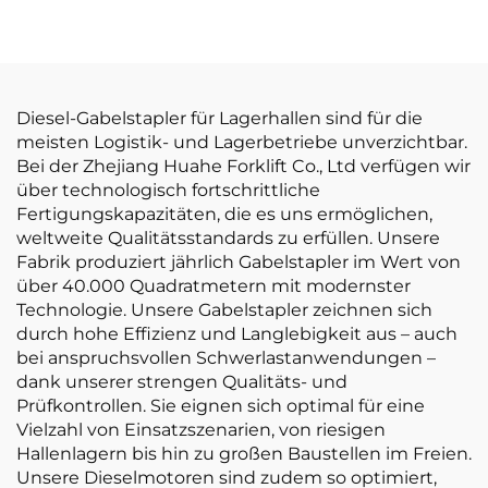
Leistung und
gewichtsoptimierte
erschwinglicher Preis
Lithium-Batterie-
Gabelstapler mit 1,0
Tonne Tragfähigkeit
ist preisgünstig.
Diesel-Gabelstapler für Lagerhallen sind für die
meisten Logistik- und Lagerbetriebe unverzichtbar.
Bei der Zhejiang Huahe Forklift Co., Ltd verfügen wir
über technologisch fortschrittliche
Fertigungskapazitäten, die es uns ermöglichen,
weltweite Qualitätsstandards zu erfüllen. Unsere
Fabrik produziert jährlich Gabelstapler im Wert von
über 40.000 Quadratmetern mit modernster
Technologie. Unsere Gabelstapler zeichnen sich
durch hohe Effizienz und Langlebigkeit aus – auch
bei anspruchsvollen Schwerlastanwendungen –
dank unserer strengen Qualitäts- und
Prüfkontrollen. Sie eignen sich optimal für eine
Vielzahl von Einsatzszenarien, von riesigen
Hallenlagern bis hin zu großen Baustellen im Freien.
Unsere Dieselmotoren sind zudem so optimiert,