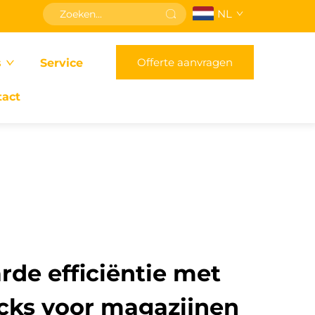
NL
Offerte aanvragen
s
Service
tact
de efficiëntie met
ucks voor magazijnen