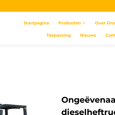
Startpagina
Producten
Over On
Toepassing
Nieuws
Con
Ongeëvenaar
dieselheftr