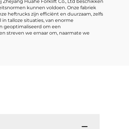
ij Zhejiang Huahe Forklift Co., Ltd beschikken
eitsnormen kunnen voldoen. Onze fabriek
 heftrucks zijn efficiënt en duurzaam, zelfs
 in talloze situaties, van enorme
en geoptimaliseerd om een
el en streven we ernaar om, naarmate we