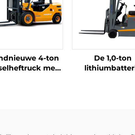
ndnieuwe 4-ton
De 1,0-ton
selheftruck met
lithiumbatteri
oogwaardige
driepuntsbalans
apanse ISUZU-
met lithiumbatte
motor
vervaardigd in C
is redelijk gepr