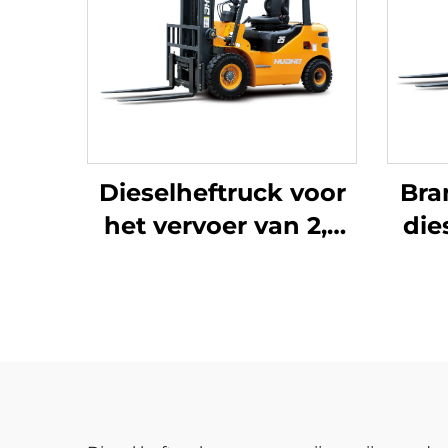
Dieselheftruck voor
Bra
het vervoer van 2,5
die
ton goederen met
h
eenvoudige
J
bediening en lossen
op een hoogte tot 4
m