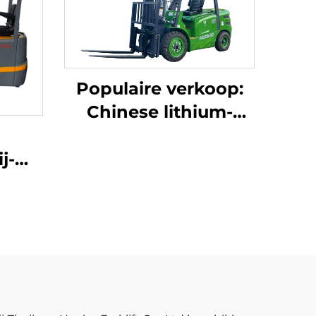
Populaire verkoop:
Chinese lithium-
heftruck met een
capaciteit van 3,8
j-
ton, uitstekende
heftruck
prestaties en
rij,
betaalbare prijs
hina,
ijsd