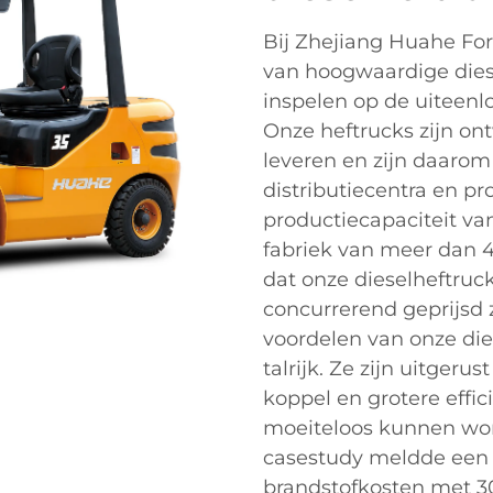
Bij Zhejiang Huahe Forkl
van hoogwaardige dies
inspelen op de uiteenl
Onze heftrucks zijn o
leveren en zijn daaro
distributiecentra en pro
productiecapaciteit va
fabriek van meer dan 
dat onze dieselheftruc
concurrerend geprijsd
voordelen van onze die
talrijk. Ze zijn uitger
koppel en grotere effi
moeiteloos kunnen wor
casestudy meldde een l
brandstofkosten met 3