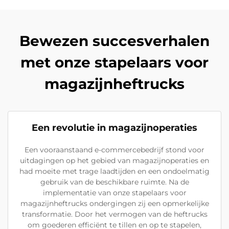
Bewezen succesverhalen
met onze stapelaars voor
magazijnheftrucks
Een revolutie in magazijnoperaties
Een vooraanstaand e-commercebedrijf stond voor
uitdagingen op het gebied van magazijnoperaties en
had moeite met trage laadtijden en een ondoelmatig
gebruik van de beschikbare ruimte. Na de
implementatie van onze stapelaars voor
magazijnheftrucks ondergingen zij een opmerkelijke
transformatie. Door het vermogen van de heftrucks
om goederen efficiënt te tillen en op te stapelen,