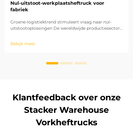
Nul-uitstoot-werkplaatsheftruck voor
fabriek
Groene-logistiektrend stimuleert vraag naar nul-
uitstootoplossingen De wereldwijde productiesector
beweegt zich snel richting een groen en koolstofarm
ontwikkelingsmodel. De resterende logistieke
Bekijk meer
processen in fabrieken zijn cruciaal voor het bereiken
van koolstofneutraliteit. De oper...
Klantfeedback over onze
Stacker Warehouse
Vorkheftrucks