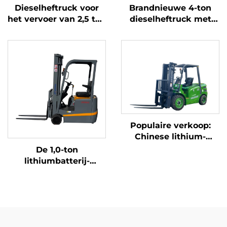
Dieselheftruck voor
Brandnieuwe 4-ton
het vervoer van 2,5 ton
dieselheftruck met
goederen met
hoogwaardige
eenvoudige bediening
Japanse ISUZU-motor
en lossen op een
hoogte tot 4 m
Populaire verkoop:
Chinese lithium-
heftruck met een
De 1,0-ton
capaciteit van 3,8 ton,
lithiumbatterij-
uitstekende prestaties
driepuntsbalansheftruck
en betaalbare prijs
met lithiumbatterij,
vervaardigd in China,
is redelijk geprijsd