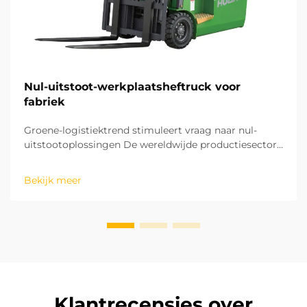
Nul-uitstoot-werkplaatsheftruck voor
fabriek
Groene-logistiektrend stimuleert vraag naar nul-
uitstootoplossingen De wereldwijde productiesector
beweegt zich snel richting een groen en koolstofarm
ontwikkelingsmodel. De resterende logistieke
Bekijk meer
processen in fabrieken zijn cruciaal voor het bereiken
van koolstofneutraliteit. De oper...
Klantrecensies over