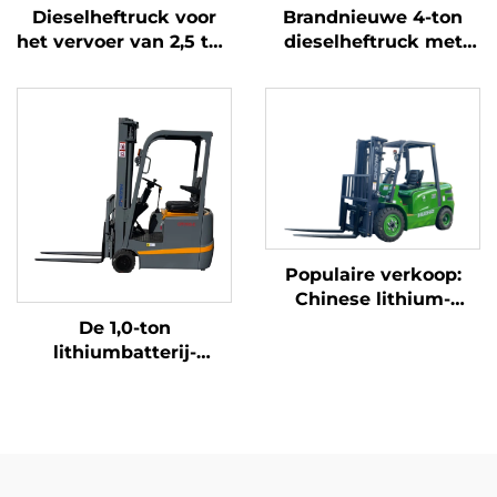
Dieselheftruck voor
Brandnieuwe 4-ton
het vervoer van 2,5 ton
dieselheftruck met
goederen met
hoogwaardige
eenvoudige bediening
Japanse ISUZU-motor
en lossen op een
hoogte tot 4 m
Populaire verkoop:
Chinese lithium-
heftruck met een
De 1,0-ton
capaciteit van 3,8 ton,
lithiumbatterij-
uitstekende prestaties
driepuntsbalansheftruck
en betaalbare prijs
met lithiumbatterij,
vervaardigd in China,
is redelijk geprijsd