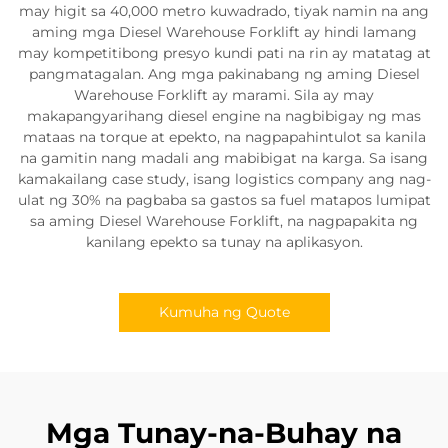
may higit sa 40,000 metro kuwadrado, tiyak namin na ang
aming mga Diesel Warehouse Forklift ay hindi lamang
may kompetitibong presyo kundi pati na rin ay matatag at
pangmatagalan. Ang mga pakinabang ng aming Diesel
Warehouse Forklift ay marami. Sila ay may
makapangyarihang diesel engine na nagbibigay ng mas
mataas na torque at epekto, na nagpapahintulot sa kanila
na gamitin nang madali ang mabibigat na karga. Sa isang
kamakailang case study, isang logistics company ang nag-
ulat ng 30% na pagbaba sa gastos sa fuel matapos lumipat
sa aming Diesel Warehouse Forklift, na nagpapakita ng
kanilang epekto sa tunay na aplikasyon.
Kumuha ng Quote
Mga Tunay-na-Buhay na