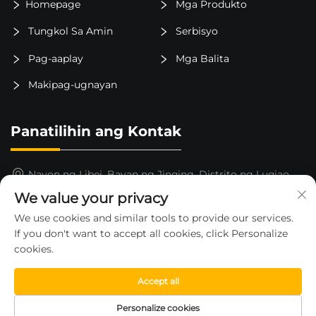
Homepage
Mga Produkto
Tungkol Sa Amin
Serbisyo
Pag-aaplay
Mga Balita
Makipag-ugnayan
Panatilihin ang Kontak
Nayon ng Libei, Bayan ng Jinqing, Distrito ng Luqiao,
Lungsod ng Taizhou, Lalawigan ng Zhejiang, Tsina
We value your privacy
15325652000
We use cookies and similar tools to provide our services.
If you don't want to accept all cookies, click Personalize
[email protected]
cookies.
Accept all
Copyright © 2026 ni ZHEJIANG HUAHE FORKLIFT CO.,LTD
Personalize cookies
—
Patakaran sa Pagkakapribado