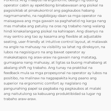
operator cabin ay epektibong binabawasan ang pisikal na
pagsisiklab at pinakukontrol ang pagkaubos habang
nagmamaneho, na nagbibigay-daan sa mga operator na
maisagawa ang mga gawain sa paghahatid ng karga nang
mas mahaba ang patuloy na oras ng trabaho nang walang
hindi kinakailangang pisikal na kahirapan. Ang disenyo na
may sentro ang tao ay kasama ang flexible at adjustable
seating, user-friendly at intuitive control layout, at malawak
na angle na mahusay na visibility sa lahat ng direksyon, na
lubos na nagsisiguro na ang bawat operator ay
makakatapos ng araw-araw na gawain nang matatag,
gumagana nang mahusay, at ligtas sa buong mahabang at
abalang shift ng trabaho. Ang tunay na praktikal na
feedback mula sa mga propesyonal na operator ay lubos na
positibo, na malinaw na nagpapakita kung paano ang
superior na ergonomic comfort ay naglalaro ng
pangunahing papel sa pagbaba ng pagkaubos at malaki
ang naitutulong sa kabuuang produktibidad sa lugar ng
trabaho araw-araw.