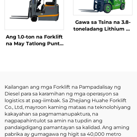
Gawa sa Tsina na 3.8-
toneladang Lithium na
Forklift, Mahusay na
Ang 1.0-ton na Forklift
Pagganap at Abot-
na May Tatlong Punto
kaya ang Presyo
ng Balanseng Lithium
Battery at May
Kapasidad na 1.0 Ton
na Ginawa sa Tsina ay
may Makatwirang
Presyo
Kailangan ang mga Forklift na Pampadalisay ng
Diesel para sa karamihan ng mga operasyon sa
logistics at pag-iimbak. Sa Zhejiang Huahe Forklift
Co., Ltd, mayroon kaming mataas na teknolohiyang
kakayahan sa pagmamanupaktura, na
nagpapahintulot sa amin na tupdin ang
pandaigdigang pamantayan sa kalidad. Ang aming
pabrika ay gumagawa ng higit sa 40,000 metro