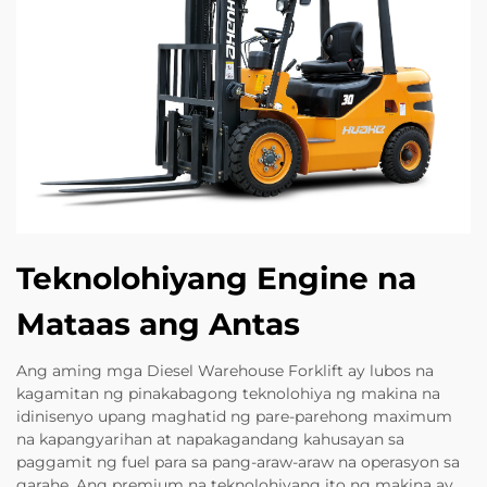
Teknolohiyang Engine na
Mataas ang Antas
Ang aming mga Diesel Warehouse Forklift ay lubos na
kagamitan ng pinakabagong teknolohiya ng makina na
idinisenyo upang maghatid ng pare-parehong maximum
na kapangyarihan at napakagandang kahusayan sa
paggamit ng fuel para sa pang-araw-araw na operasyon sa
garahe. Ang premium na teknolohiyang ito ng makina ay