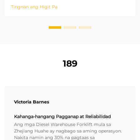
patungo sa isang berdeng modelo ng pag-unlad at
Tingnan ang Higit Pa
mababang carbon. Ang natitirang mga proseso sa
logistics sa loob ng mga pabrika ay mahalaga upang
makamit ang carbon neutrality. Ang oper...
189
Victoria Barnes
Kahanga-hangang Pagganap at Reliabilidad
Ang mga Diesel Warehouse Forklift mula sa
Zhejiang Huahe ay nagbago sa aming operasyon.
Nakita namin ang 30% na pagtaas sa