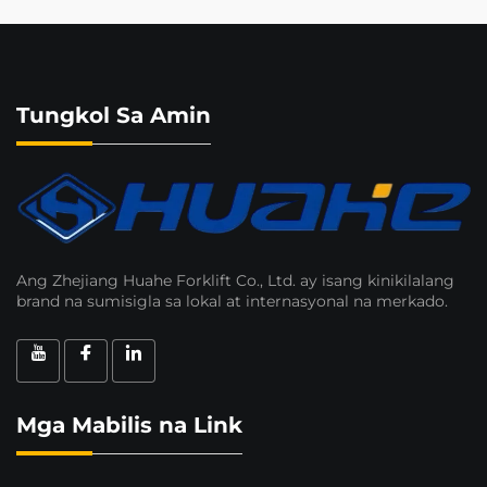
Tungkol Sa Amin
Ang Zhejiang Huahe Forklift Co., Ltd. ay isang kinikilalang
brand na sumisigla sa lokal at internasyonal na merkado.
Mga Mabilis na Link