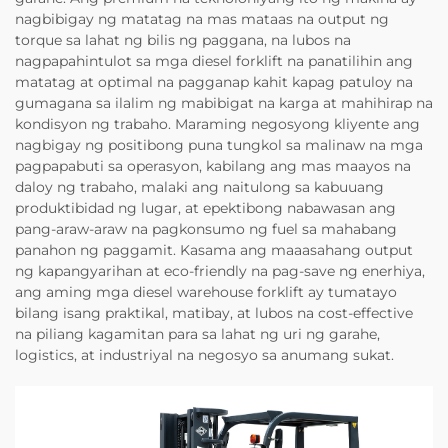
nagbibigay ng matatag na mas mataas na output ng
torque sa lahat ng bilis ng paggana, na lubos na
nagpapahintulot sa mga diesel forklift na panatilihin ang
matatag at optimal na pagganap kahit kapag patuloy na
gumagana sa ilalim ng mabibigat na karga at mahihirap na
kondisyon ng trabaho. Maraming negosyong kliyente ang
nagbigay ng positibong puna tungkol sa malinaw na mga
pagpapabuti sa operasyon, kabilang ang mas maayos na
daloy ng trabaho, malaki ang naitulong sa kabuuang
produktibidad ng lugar, at epektibong nabawasan ang
pang-araw-araw na pagkonsumo ng fuel sa mahabang
panahon ng paggamit. Kasama ang maaasahang output
ng kapangyarihan at eco-friendly na pag-save ng enerhiya,
ang aming mga diesel warehouse forklift ay tumatayo
bilang isang praktikal, matibay, at lubos na cost-effective
na piliang kagamitan para sa lahat ng uri ng garahe,
logistics, at industriyal na negosyo sa anumang sukat.