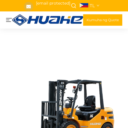
[email protected]
TL
Kumuha ng Quote