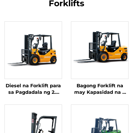
Forklifts
Diesel na Forklift para
Bagong Forklift na
sa Pagdadala ng 2.5
may Kapasidad na 4
Toneladang Kalakal na
tonelada na
may Simpleng
kumukuha ng
Operasyon at Pagbaba
kuryente mula sa
ng Karga hanggang 4
diesel, na may mataas
metro
na kalidad na Hapones
na motor ng ISUZU