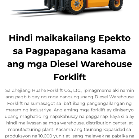
Hindi maikakailang Epekto
sa Pagpapagana kasama
ang mga Diesel Warehouse
Forklift
Sa Zhejiang Huahe Forklift Co., Ltd., ipinagmamalaki namin
ang pagbibigay ng mga nangungunang Diesel Warehouse
Forklift na sumasagot sa iba’t ibang pangangailangan ng
maraming industriya. Ang aming mga forklift ay dinisenyo
upang maghatid ng napakahusay na pagganap, kaya sila ay
hindi maiiwasan sa mga warehouse, distribution center, at
manufacturing plant. Kasama ang taunang kapasidad sa
produksyon na 10,000 yunit at isang malawak na pabrika na