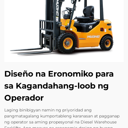
Diseño na Eronomiko para
sa Kagandahang-loob ng
Operador
Laging binibigyan namin ng priyoridad ang
pangmatagalang kumportableng karanasan at pagganap
ng operator sa aming propesyonal na Diesel Warehouse
Forklifts. Ang maayos na ergonomic design ng buong