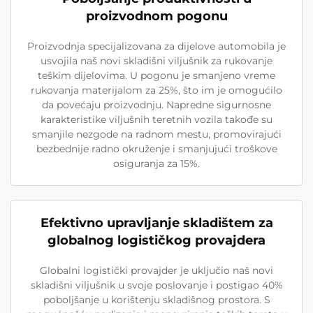
proizvodnom pogonu
Proizvodnja specijalizovana za dijelove automobila je
usvojila naš novi skladišni viljušnik za rukovanje
teškim dijelovima. U pogonu je smanjeno vreme
rukovanja materijalom za 25%, što im je omogućilo
da povećaju proizvodnju. Napredne sigurnosne
karakteristike viljušnih teretnih vozila takođe su
smanjile nezgode na radnom mestu, promovirajući
bezbednije radno okruženje i smanjujući troškove
osiguranja za 15%.
Efektivno upravljanje skladištem za
globalnog logističkog provajdera
Globalni logistički provajder je uključio naš novi
skladišni viljušnik u svoje poslovanje i postigao 40%
poboljšanje u korištenju skladišnog prostora. S