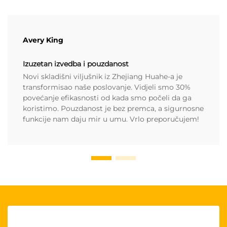
Avery King
Izuzetan izvedba i pouzdanost
Novi skladišni viljušnik iz Zhejiang Huahe-a je
transformisao naše poslovanje. Vidjeli smo 30%
povećanje efikasnosti od kada smo počeli da ga
koristimo. Pouzdanost je bez premca, a sigurnosne
funkcije nam daju mir u umu. Vrlo preporučujem!