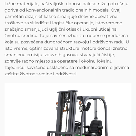
lažne materijale, naši viljuški donose daleko nižu potrošnju
goriva od konvencionalnih tradicionalnih modela. Ovaj
pametan dizajn efikasno smanjuje dnevne operativne
troškove za skladište i logističke operacije, istovremeno
značajno smanjujući ugljični otisak i ukupni uticaj na
životnu sredinu. To je savršen izbor za moderne preduzeća
koja su posvećena dugoročnom razvoju i održivom radu. U
isto vreme, optimizovana struktura motora donosi znatno
smanjenu emisiju izduvnih gasova, stvarajući čistije,
zdravije radno mjesto za operatere i okolnu lokalnu
zajednicu, savršeno usklađeno sa međunarodnim ciljevima
zaštite životne sredine i održivosti.