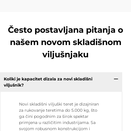
Često postavljana pitanja o
našem novom skladišnom
viljušnjaku
Koliki je kapacitet dizala za novi skladišni
viljušnik?
Novi skladišni viljuški teret je dizajniran
za rukovanje teretima do 5.000 kg, što
ga čini pogodnim za širok spektar
primjena u različitim industrijama. Sa
svojom robusnom konstrukcijom i