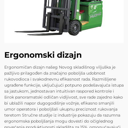
Ergonomski dizajn
Ergonomičan dizajn našeg Novog skladišnog viljuška je
pažljivo prilagođen da značajno poboljša udobnost
rukovodioca i svakodnevnu efikasnost rada. Razmišljene
ugrađene funkcije, uključujući potpuno podešavajuća istupa
sa jastukom, jednostavan intuitivan raspored kontrole i
širok panoramatski odličan vidljivost, sve rade zajedno kako
bi ublažili napor dugogodišnje vožnje, efikasno smanjili
umor operatora i poboljšali ukupnu preciznost rukovanja
teretom Stručne studije iz industrije pokazuju da razumna
ergonomska poboljšanja mogu dovesti do očiglednog
povećanja produktivnosti skladišta za 15%, omogućavajući