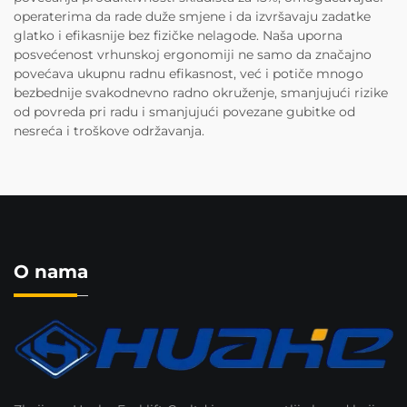
operaterima da rade duže smjene i da izvršavaju zadatke
glatko i efikasnije bez fizičke nelagode. Naša uporna
posvećenost vrhunskoj ergonomiji ne samo da značajno
povećava ukupnu radnu efikasnost, već i potiče mnogo
bezbednije svakodnevno radno okruženje, smanjujući rizike
od povreda pri radu i smanjujući povezane gubitke od
nesreća i troškove održavanja.
O nama