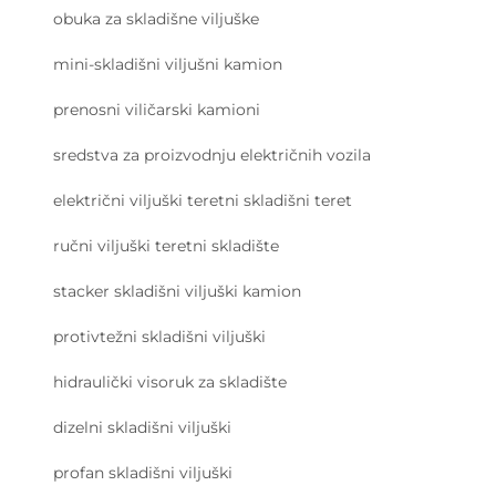
obuka za skladišne viljuške
mini-skladišni viljušni kamion
prenosni viličarski kamioni
sredstva za proizvodnju električnih vozila
električni viljuški teretni skladišni teret
ručni viljuški teretni skladište
stacker skladišni viljuški kamion
protivtežni skladišni viljuški
hidraulički visoruk za skladište
dizelni skladišni viljuški
profan skladišni viljuški