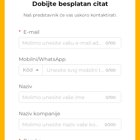
Dobijte besplatan citat
Naš predstavnik će vas uskoro kontaktirati.
E-mail
0/100
Mobilni/WhatsApp
Kôd
0/100
Naziv
0/100
Naziv kompanije
0/200