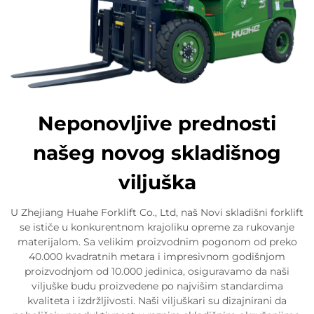
Neponovljive prednosti
našeg novog skladišnog
viljuška
U Zhejiang Huahe Forklift Co., Ltd, naš Novi skladišni forklift
se ističe u konkurentnom krajoliku opreme za rukovanje
materijalom. Sa velikim proizvodnim pogonom od preko
40.000 kvadratnih metara i impresivnom godišnjom
proizvodnjom od 10.000 jedinica, osiguravamo da naši
viljuške budu proizvedene po najvišim standardima
kvaliteta i izdržljivosti. Naši viljuškari su dizajnirani da