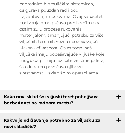
naprednim hidrauličkim sistemima,
osigurava pouzdan rad i pod
najzahtevnijim uslovima. Ovaj kapacitet
podizanja omogućava preduzećima da
optimizuju procese rukovanja
materijalom, smanjujući potrebu za više
viljušnih teretnih vozila i povećavajući
ukupnu efikasnost. Osim toga, naši
viljuške imaju podešavajuće viljuške koje
mogu da primiju različite veličine paleta,
što dodatno povećava njihovu
svestranost u skladišnim operacijama.
Kako novi skladišni viljuški teret poboljšava
bezbednost na radnom mestu?
Kakvo je održavanje potrebno za viljušku za
novi skladište?