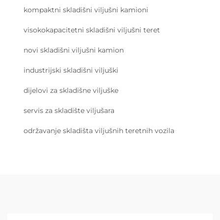
kompaktni skladišni viljušni kamioni
visokokapacitetni skladišni viljušni teret
novi skladišni viljušni kamion
industrijski skladišni viljuški
dijelovi za skladišne viljuške
servis za skladište viljušara
održavanje skladišta viljušnih teretnih vozila