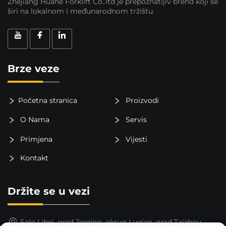
Zhejiang Huahe Forklift Co..ltd je prepoznatljiv brend koji se
širi na lokalnom i međunarodnom tržištu.
Brze veze
Početna stranica
Proizvodi
O Nama
Servis
Primjena
Vijesti
Kontakt
Držite se u vezi
Selo Libei, grad Jinqing, okrug Luqiao, grad Taizhou,