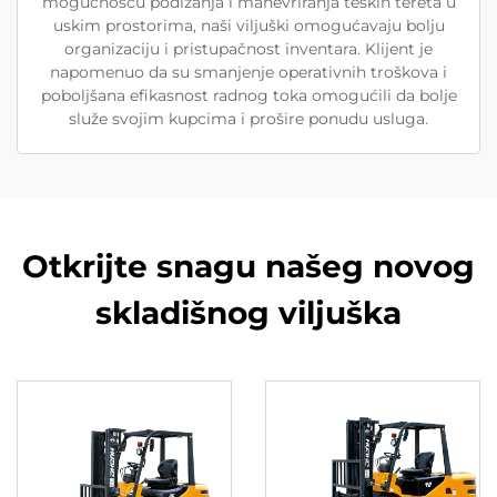
mogućnošću podizanja i manevriranja teških tereta u
uskim prostorima, naši viljuški omogućavaju bolju
organizaciju i pristupačnost inventara. Klijent je
napomenuo da su smanjenje operativnih troškova i
poboljšana efikasnost radnog toka omogućili da bolje
služe svojim kupcima i prošire ponudu usluga.
Otkrijte snagu našeg novog
skladišnog viljuška