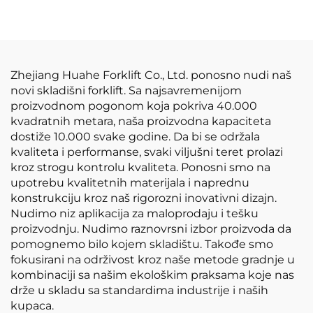
litijumska baterija,
napravljena u Kini, je
razumno cijenjena.
Zhejiang Huahe Forklift Co., Ltd. ponosno nudi naš
novi skladišni forklift. Sa najsavremenijom
proizvodnom pogonom koja pokriva 40.000
kvadratnih metara, naša proizvodna kapaciteta
dostiže 10.000 svake godine. Da bi se održala
kvaliteta i performanse, svaki viljušni teret prolazi
kroz strogu kontrolu kvaliteta. Ponosni smo na
upotrebu kvalitetnih materijala i naprednu
konstrukciju kroz naš rigorozni inovativni dizajn.
Nudimo niz aplikacija za maloprodaju i tešku
proizvodnju. Nudimo raznovrsni izbor proizvoda da
pomognemo bilo kojem skladištu. Takođe smo
fokusirani na održivost kroz naše metode gradnje u
kombinaciji sa našim ekološkim praksama koje nas
drže u skladu sa standardima industrije i naših
kupaca.