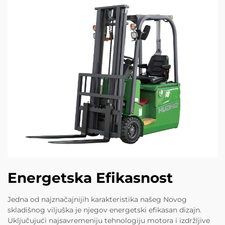
Energetska Efikasnost
Jedna od najznačajnijih karakteristika našeg Novog
skladišnog viljuška je njegov energetski efikasan dizajn.
Uključujući najsavremeniju tehnologiju motora i izdržljive