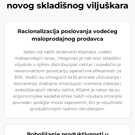
novog skladišnog viljuškara
Racionalizacija poslovanja vodećeg
maloprodajnog prodavca
Jedan od naših istaknutih klijenata, vodeći
maloprodajni lanac, integrirao je naš novi skladišni
viljušnik u njihov distribucijski centar i svjedočio je
neverovatnom povećanju operativne efikasnosti za
30%. Vodiči su omogućili brže procese utovarenja i
istovarenja, značajno smanjujući vremena čekanja i
poboljšavajući obratu zaliha. Klijent je rekao da su
ergonomijske karakteristike naših viljušara smanjile
povrede i podigle moral zaposlenih, što je rezultiralo
produktivnijim radnim okruženjem.
Poboljšanje produktivnosti u