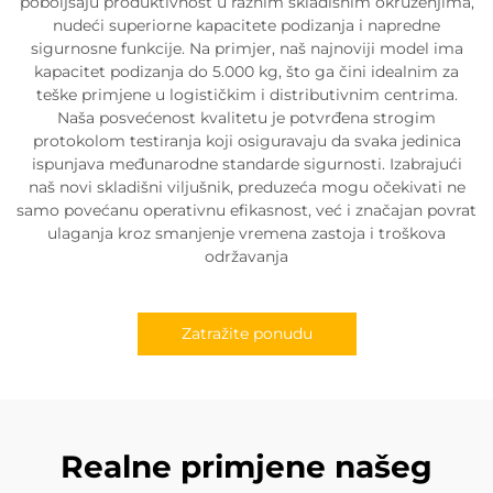
poboljšaju produktivnost u raznim skladišnim okruženjima,
nudeći superiorne kapacitete podizanja i napredne
sigurnosne funkcije. Na primjer, naš najnoviji model ima
kapacitet podizanja do 5.000 kg, što ga čini idealnim za
teške primjene u logističkim i distributivnim centrima.
Naša posvećenost kvalitetu je potvrđena strogim
protokolom testiranja koji osiguravaju da svaka jedinica
ispunjava međunarodne standarde sigurnosti. Izabrajući
naš novi skladišni viljušnik, preduzeća mogu očekivati ne
samo povećanu operativnu efikasnost, već i značajan povrat
ulaganja kroz smanjenje vremena zastoja i troškova
održavanja
Zatražite ponudu
Realne primjene našeg