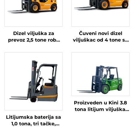
Dizel viljuška za
Čuveni novi dizel
prevoz 2,5 tone robe
viljuškac od 4 tone sa
sa jednostavnim
visokokvalitetnim
radom i istovarom do
japanskim ISUZU
4 m
motorom
Proizveden u Kini 3.8
tona litijum viljuška,
Velika performanse i
Litijumska baterija sa
pristupačne cijene
1,0 tona, tri tačke,
izbalansirana