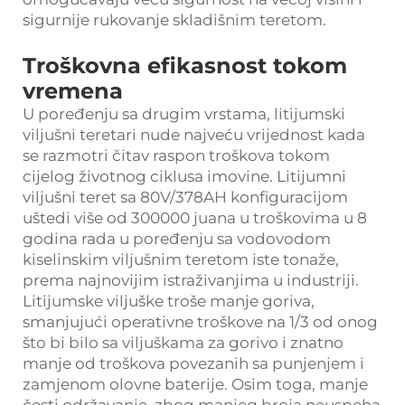
sigurnije rukovanje skladišnim teretom.
Troškovna efikasnost tokom
vremena
U poređenju sa drugim vrstama, litijumski
viljušni teretari nude najveću vrijednost kada
se razmotri čitav raspon troškova tokom
cijelog životnog ciklusa imovine. Litijumni
viljušni teret sa 80V/378AH konfiguracijom
uštedi više od 300000 juana u troškovima u 8
godina rada u poređenju sa vodovodom
kiselinskim viljušnim teretom iste tonaže,
prema najnovijim istraživanjima u industriji.
Litijumske viljuške troše manje goriva,
smanjujući operativne troškove na 1/3 od onog
što bi bilo sa viljuškama za gorivo i znatno
manje od troškova povezanih sa punjenjem i
zamjenom olovne baterije. Osim toga, manje