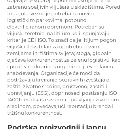
objavljene su brojne politike usmjerene na
zabranu spaljivih viljušara u skladištima. Pored
toga, obavezna je potreba za novim
logističkim parkovima, potpuno
elektrificiranom opremom. Potreban su
viljuški teretnici na litijum koji ispunjavaju
kriterije CE i ISO. To znači da je litijum pogon
viljuška fleksibilan za upotrebu u svim
zemljama i tržištima svijeta; stoga, globalni
ojačava konkurentnost za zelenu logistiku, kao
i pozitivan doprinos organizaciji even lancu
snabdevanja. Organizacije će moći da
podržavaju kreiranje pozitivnih izveštaja o
zaštiti životne sredine, društvenoj zaštiti i
upravljanju (ESG), doprinoseći postizanju ISO
14001 certifikata sistema upravljanja životnom
sredinom, povećavajući reputaciju brenda i
tržišnu konkurentnost.
Podrška proizvodnji i lancu