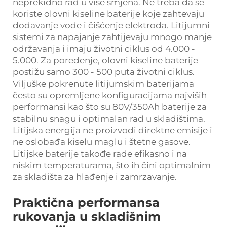
neprekidno rad u više smjena. Ne treba da se
koriste olovni kiseline baterije koje zahtevaju
dodavanje vode i čišćenje elektroda. Litijumni
sistemi za napajanje zahtijevaju mnogo manje
održavanja i imaju životni ciklus od 4.000 -
5.000. Za poređenje, olovni kiseline baterije
postižu samo 300 - 500 puta životni ciklus.
Viljuške pokrenute litijumskim baterijama
često su opremljene konfiguracijama najviših
performansi kao što su 80V/350Ah baterije za
stabilnu snagu i optimalan rad u skladištima.
Litijska energija ne proizvodi direktne emisije i
ne oslobađa kiselu maglu i štetne gasove.
Litijske baterije takođe rade efikasno i na
niskim temperaturama, što ih čini optimalnim
za skladišta za hlađenje i zamrzavanje.
Praktična performansa
rukovanja u skladišnim