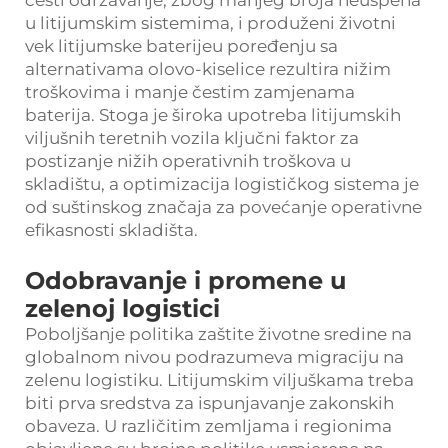
česti održavanje, zbog manjeg broja neuspeha
u litijumskim sistemima, i produženi životni
vek litijumske baterijeu poređenju sa
alternativama olovo-kiselice rezultira nižim
troškovima i manje čestim zamjenama
baterija. Stoga je široka upotreba litijumskih
viljušnih teretnih vozila ključni faktor za
postizanje nižih operativnih troškova u
skladištu, a optimizacija logističkog sistema je
od suštinskog značaja za povećanje operativne
efikasnosti skladišta.
Odobravanje i promene u
zelenoj logistici
Poboljšanje politika zaštite životne sredine na
globalnom nivou podrazumeva migraciju na
zelenu logistiku. Litijumskim viljuškama treba
biti prva sredstva za ispunjavanje zakonskih
obaveza. U različitim zemljama i regionima