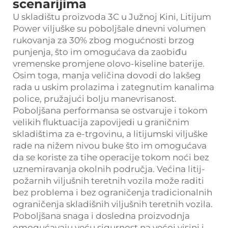
scenarijima
U skladištu proizvoda 3C u Južnoj Kini, Litijum
Power viljuške su poboljšale dnevni volumen
rukovanja za 30% zbog mogućnosti brzog
punjenja, što im omogućava da zaobiđu
vremenske promjene olovo-kiseline baterije.
Osim toga, manja veličina dovodi do lakšeg
rada u uskim prolazima i zategnutim kanalima
police, pružajući bolju manevrisanost.
Poboljšana performansa se ostvaruje i tokom
velikih fluktuacija zapovijedi u graničnim
skladištima za e-trgovinu, a litijumski viljuške
rade na nižem nivou buke što im omogućava
da se koriste za tihe operacije tokom noći bez
uznemiravanja okolnih područja. Većina litij-
požarnih viljušnih teretnih vozila može raditi
bez problema i bez ograničenja tradicionalnih
ograničenja skladišnih viljušnih teretnih vozila.
Poboljšana snaga i dosledna proizvodnja
omogućavaju veću sigurnost na većoj visini i