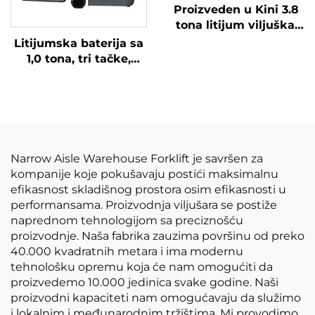
Proizveden u Kini 3.8
tona litijum viljuška,
Velika performanse i
Litijumska baterija sa
pristupačne cijene
1,0 tona, tri tačke,
izbalansirana
litijumska baterija,
napravljena u Kini, je
razumno cijenjena.
Narrow Aisle Warehouse Forklift je savršen za
kompanije koje pokušavaju postići maksimalnu
efikasnost skladišnog prostora osim efikasnosti u
performansama. Proizvodnja viljušara se postiže
naprednom tehnologijom sa preciznošću
proizvodnje. Naša fabrika zauzima površinu od preko
40.000 kvadratnih metara i ima modernu
tehnološku opremu koja će nam omogućiti da
proizvedemo 10.000 jedinica svake godine. Naši
proizvodni kapaciteti nam omogućavaju da služimo
i lokalnim i međunarodnim tržištima. Mi provodimo