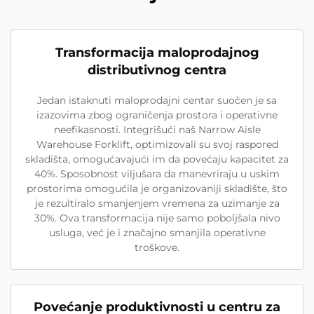
Transformacija maloprodajnog
distributivnog centra
Jedan istaknuti maloprodajni centar suočen je sa
izazovima zbog ograničenja prostora i operativne
neefikasnosti. Integrišući naš Narrow Aisle
Warehouse Forklift, optimizovali su svoj raspored
skladišta, omogućavajući im da povećaju kapacitet za
40%. Sposobnost viljušara da manevriraju u uskim
prostorima omogućila je organizovaniji skladište, što
je rezultiralo smanjenjem vremena za uzimanje za
30%. Ova transformacija nije samo poboljšala nivo
usluga, već je i značajno smanjila operativne
troškove.
Povećanje produktivnosti u centru za