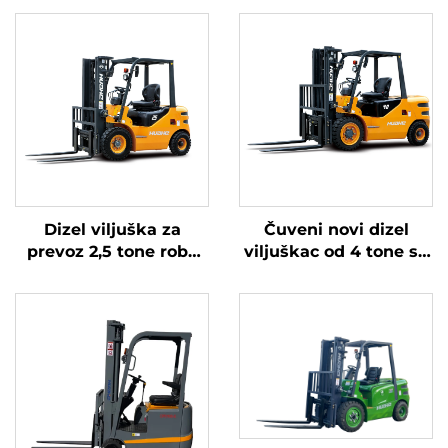
Dizel viljuška za
Čuveni novi dizel
prevoz 2,5 tone robe
viljuškac od 4 tone sa
sa jednostavnim
visokokvalitetnim
radom i istovarom do
japanskim ISUZU
4 m
motorom