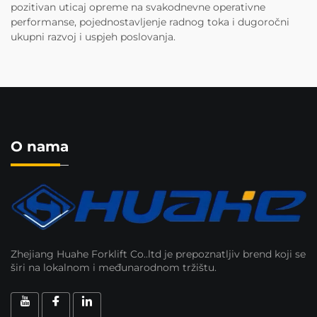
pozitivan uticaj opreme na svakodnevne operativne
performanse, pojednostavljenje radnog toka i dugoročni
ukupni razvoj i uspjeh poslovanja.
O nama
Zhejiang Huahe Forklift Co..ltd je prepoznatljiv brend koji se
širi na lokalnom i međunarodnom tržištu.