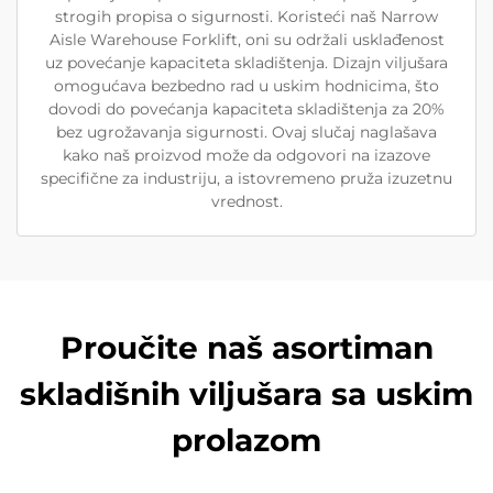
strogih propisa o sigurnosti. Koristeći naš Narrow
Aisle Warehouse Forklift, oni su održali usklađenost
uz povećanje kapaciteta skladištenja. Dizajn viljušara
omogućava bezbedno rad u uskim hodnicima, što
dovodi do povećanja kapaciteta skladištenja za 20%
bez ugrožavanja sigurnosti. Ovaj slučaj naglašava
kako naš proizvod može da odgovori na izazove
specifične za industriju, a istovremeno pruža izuzetnu
vrednost.
Proučite naš asortiman
skladišnih viljušara sa uskim
prolazom