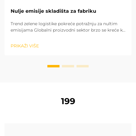
Nulje emisije skladišta za fabriku
Trend zelene logistike pokreće potražnju za nultim
emisijama Globalni proizvodni sektor brzo se kreće ka
zelenom i niskom ugljenikom modelu razvoja. Ostali
logistički procesi u fabrikama su ključni za postizanje
PRIKAŽI VIŠE
ugljen-neutralnosti. Opera...
199