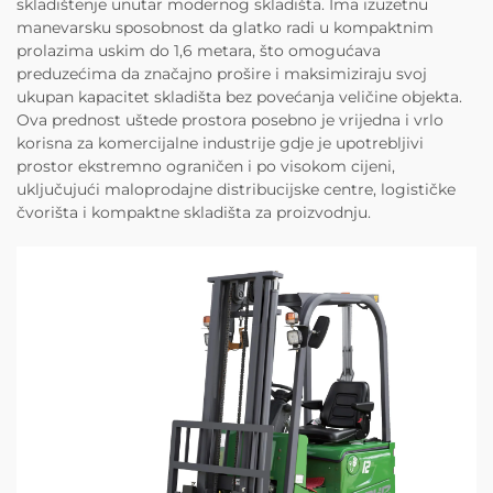
skladištenje unutar modernog skladišta. Ima izuzetnu
manevarsku sposobnost da glatko radi u kompaktnim
prolazima uskim do 1,6 metara, što omogućava
preduzećima da značajno prošire i maksimiziraju svoj
ukupan kapacitet skladišta bez povećanja veličine objekta.
Ova prednost uštede prostora posebno je vrijedna i vrlo
korisna za komercijalne industrije gdje je upotrebljivi
prostor ekstremno ograničen i po visokom cijeni,
uključujući maloprodajne distribucijske centre, logističke
čvorišta i kompaktne skladišta za proizvodnju.