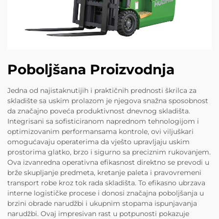
Poboljšana Proizvodnja
Jedna od najistaknutijih i praktičnih prednosti škrilca za
skladište sa uskim prolazom je njegova snažna sposobnost
da značajno poveća produktivnost dnevnog skladišta.
Integrisani sa sofisticiranom naprednom tehnologijom i
optimizovanim performansama kontrole, ovi viljuškari
omogućavaju operaterima da vješto upravljaju uskim
prostorima glatko, brzo i sigurno sa preciznim rukovanjem.
Ova izvanredna operativna efikasnost direktno se prevodi u
brže skupljanje predmeta, kretanje paleta i pravovremeni
transport robe kroz tok rada skladišta. To efikasno ubrzava
interne logističke procese i donosi značajna poboljšanja u
brzini obrade narudžbi i ukupnim stopama ispunjavanja
narudžbi. Ovaj impresivan rast u potpunosti pokazuje