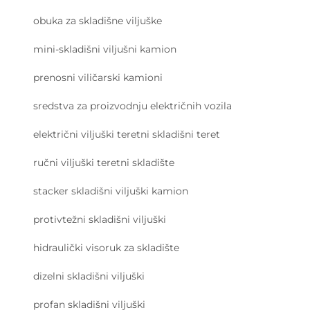
obuka za skladišne viljuške
mini-skladišni viljušni kamion
prenosni viličarski kamioni
sredstva za proizvodnju električnih vozila
električni viljuški teretni skladišni teret
ručni viljuški teretni skladište
stacker skladišni viljuški kamion
protivtežni skladišni viljuški
hidraulički visoruk za skladište
dizelni skladišni viljuški
profan skladišni viljuški