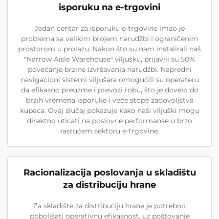
isporuku na e-trgovini
Jedan centar za isporuku e-trgovine imao je
problema sa velikim brojem narudžbi i ograničenim
prostorom u prolazu. Nakon što su nam instalirali naš
"Narrow Aisle Warehouse" viljušku, prijavili su 50%
povećanje brzine izvršavanja narudžbi. Napredni
navigacioni sistemi viljušara omogućili su operateru
da efikasno preuzme i prevozi robu, što je dovelo do
bržih vremena isporuke i veće stope zadovoljstva
kupaca. Ovaj slučaj pokazuje kako naši viljuški mogu
direktno uticati na poslovne performanse u brzo
rastućem sektoru e-trgovine.
Racionalizacija poslovanja u skladištu
za distribuciju hrane
Za skladište za distribuciju hrane je potrebno
poboljšati operativnu efikasnost, uz poštovanje