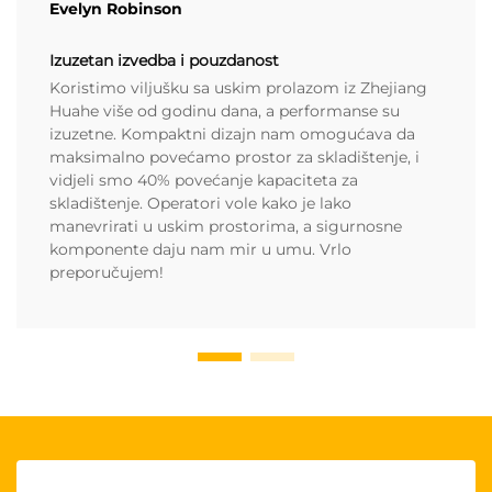
Evelyn Robinson
Izuzetan izvedba i pouzdanost
Koristimo viljušku sa uskim prolazom iz Zhejiang
Huahe više od godinu dana, a performanse su
izuzetne. Kompaktni dizajn nam omogućava da
maksimalno povećamo prostor za skladištenje, i
vidjeli smo 40% povećanje kapaciteta za
skladištenje. Operatori vole kako je lako
manevrirati u uskim prostorima, a sigurnosne
komponente daju nam mir u umu. Vrlo
preporučujem!