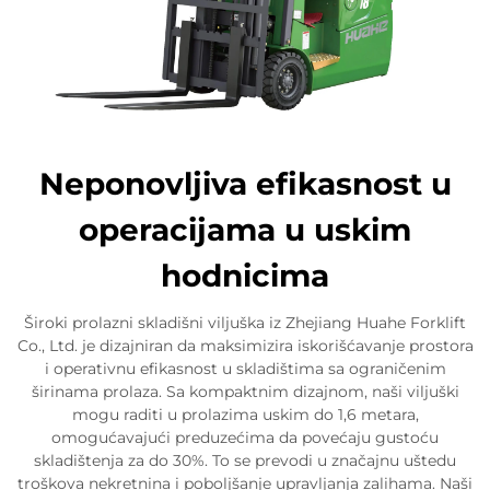
Neponovljiva efikasnost u
operacijama u uskim
hodnicima
Široki prolazni skladišni viljuška iz Zhejiang Huahe Forklift
Co., Ltd. je dizajniran da maksimizira iskorišćavanje prostora
i operativnu efikasnost u skladištima sa ograničenim
širinama prolaza. Sa kompaktnim dizajnom, naši viljuški
mogu raditi u prolazima uskim do 1,6 metara,
omogućavajući preduzećima da povećaju gustoću
skladištenja za do 30%. To se prevodi u značajnu uštedu
troškova nekretnina i poboljšanje upravljanja zalihama. Naši