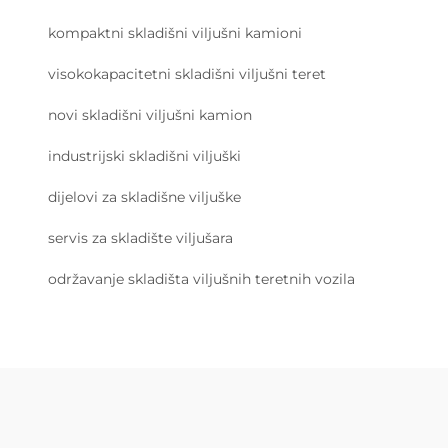
kompaktni skladišni viljušni kamioni
visokokapacitetni skladišni viljušni teret
novi skladišni viljušni kamion
industrijski skladišni viljuški
dijelovi za skladišne viljuške
servis za skladište viljušara
održavanje skladišta viljušnih teretnih vozila