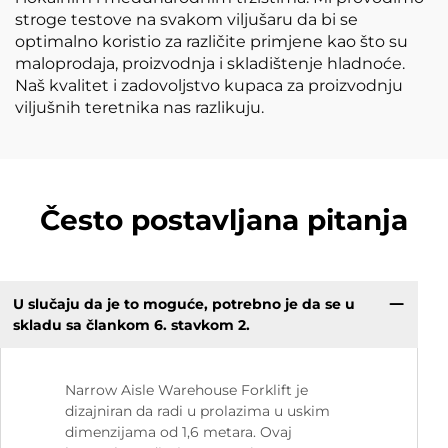
stroge testove na svakom viljušaru da bi se
optimalno koristio za različite primjene kao što su
maloprodaja, proizvodnja i skladištenje hladnoće.
Naš kvalitet i zadovoljstvo kupaca za proizvodnju
viljušnih teretnika nas razlikuju.
Često postavljana pitanja
U slučaju da je to moguće, potrebno je da se u
skladu sa člankom 6. stavkom 2.
Narrow Aisle Warehouse Forklift je
dizajniran da radi u prolazima u uskim
dimenzijama od 1,6 metara. Ovaj