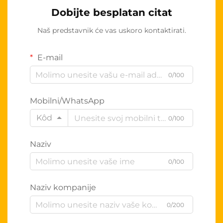
Dobijte besplatan citat
Naš predstavnik će vas uskoro kontaktirati.
E-mail
0/100
Mobilni/WhatsApp
Kôd
0/100
Naziv
0/100
Naziv kompanije
0/200