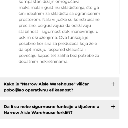
kompaktan dizajn omogućava
maksimalan gustinu skladištenja, što ga
čini idealnim za skladišta sa ograničenim
prostorom. Naši viljuške su konstruisane
precizno, osiguravajući da održavaju
stabilnost i sigurnost dok manevriraju u
uskim okruženjima. Ova funkcija je
posebno korisna za preduzeća koja žele
da optimizuju raspored skladišta i
povećaju kapacitet zaliha bez potrebe za
dodatnim nekretninama.
Kako je "Narrow Aisle Warehouse" viličar
poboljšao operativnu efikasnost?
Da li su neke sigurnosne funkcije uključene u
Narrow Aisle Warehouse forklift?