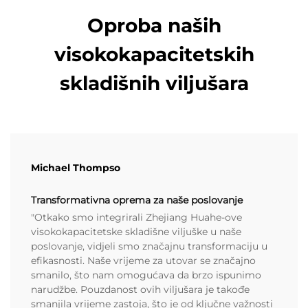
Oproba naših
visokokapacitetskih
skladišnih viljušara
Michael Thompso
Transformativna oprema za naše poslovanje
"Otkako smo integrirali Zhejiang Huahe-ove
visokokapacitetske skladišne viljuške u naše
poslovanje, vidjeli smo značajnu transformaciju u
efikasnosti. Naše vrijeme za utovar se značajno
smanilo, što nam omogućava da brzo ispunimo
narudžbe. Pouzdanost ovih viljušara je takođe
smanjila vrijeme zastoja, što je od ključne važnosti