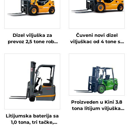
Dizel viljuška za
Čuveni novi dizel
prevoz 2,5 tone robe
viljuškac od 4 tone sa
sa jednostavnim
visokokvalitetnim
radom i istovarom do
japanskim ISUZU
4 m
motorom
Proizveden u Kini 3.8
tona litijum viljuška,
Velika performanse i
Litijumska baterija sa
pristupačne cijene
1,0 tona, tri tačke,
izbalansirana