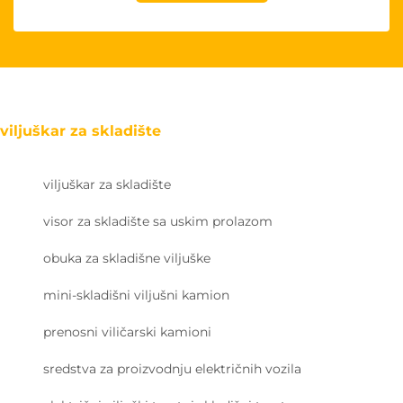
viljuškar za skladište
viljuškar za skladište
visor za skladište sa uskim prolazom
obuka za skladišne viljuške
mini-skladišni viljušni kamion
prenosni viličarski kamioni
sredstva za proizvodnju električnih vozila