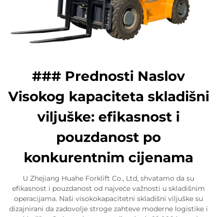
### Prednosti Naslov
Visokog kapaciteta skladišni
viljuške: efikasnost i
pouzdanost po
konkurentnim cijenama
U Zhejiang Huahe Forklift Co., Ltd, shvatamo da su
efikasnost i pouzdanost od najveće važnosti u skladišnim
operacijama. Naši visokokapacitetni skladišni viljuške su
dizajnirani da zadovolje stroge zahteve moderne logistike i