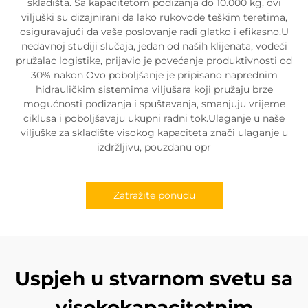
skladišta. Sa kapacitetom podizanja do 10.000 kg, ovi
viljuški su dizajnirani da lako rukovode teškim teretima,
osiguravajući da vaše poslovanje radi glatko i efikasno.U
nedavnoj studiji slučaja, jedan od naših klijenata, vodeći
pružalac logistike, prijavio je povećanje produktivnosti od
30% nakon Ovo poboljšanje je pripisano naprednim
hidrauličkim sistemima viljušara koji pružaju brze
mogućnosti podizanja i spuštavanja, smanjuju vrijeme
ciklusa i poboljšavaju ukupni radni tok.Ulaganje u naše
viljuške za skladište visokog kapaciteta znači ulaganje u
izdržljivu, pouzdanu opr
Zatražite ponudu
Uspjeh u stvarnom svetu sa
visokokapacitetnim