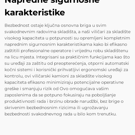
karakteristike
Bezbednost ostaje ključna osnovna briga u svim
svakodnevnim radovima skladišta, a naši viličari za skladište
visokog kapaciteta u potpunosti su opremljeni kompletnim
naprednim sigurnosnim karakteristikama kako bi efikasno
zaštitili profesionalne operatore i vrijednu robu skladištenu
na licu mjesta. Integrisani sa praktičnim funkcijama kao što
su uređaji za zaštitu od preopterećenja, otporni automatski
kočni sistemi i korisnički prihvatljivi ergonomski uređaji za
kontrolu, ovi viličarski kamioni za skladište visokog
kapaciteta efikasno minimiziraju potencijalne operativne
greške i smanjuju rizik od Ovo omogućava vašim
zaposlenima da se potpuno fokusiraju na poboljšanje
produktivnosti rada i brzinu obrade narudžbi, bez brige o
skrivenim bezbednosnim rizicima ili ugrožavanju
bezbednosti svakodnevnog rada u bilo kom trenutku.