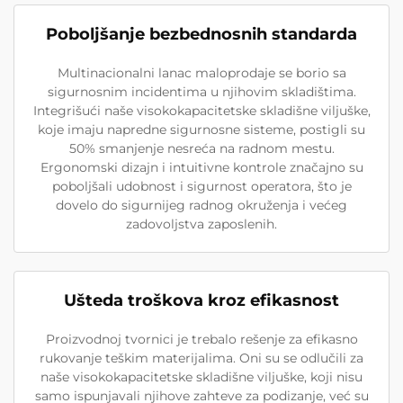
Poboljšanje bezbednosnih standarda
Multinacionalni lanac maloprodaje se borio sa
sigurnosnim incidentima u njihovim skladištima.
Integrišući naše visokokapacitetske skladišne viljuške,
koje imaju napredne sigurnosne sisteme, postigli su
50% smanjenje nesreća na radnom mestu.
Ergonomski dizajn i intuitivne kontrole značajno su
poboljšali udobnost i sigurnost operatora, što je
dovelo do sigurnijeg radnog okruženja i većeg
zadovoljstva zaposlenih.
Ušteda troškova kroz efikasnost
Proizvodnoj tvornici je trebalo rešenje za efikasno
rukovanje teškim materijalima. Oni su se odlučili za
naše visokokapacitetske skladišne viljuške, koji nisu
samo ispunjavali njihove zahteve za podizanje, već su