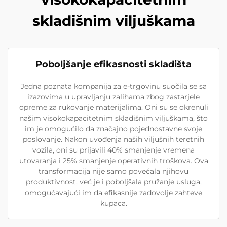
skladišnim viljuškama
Poboljšanje efikasnosti skladišta
Jedna poznata kompanija za e-trgovinu suočila se sa
izazovima u upravljanju zalihama zbog zastarjele
opreme za rukovanje materijalima. Oni su se okrenuli
našim visokokapacitetnim skladišnim viljuškama, što
im je omogućilo da značajno pojednostavne svoje
poslovanje. Nakon uvođenja naših viljušnih teretnih
vozila, oni su prijavili 40% smanjenje vremena
utovaranja i 25% smanjenje operativnih troškova. Ova
transformacija nije samo povećala njihovu
produktivnost, već je i poboljšala pružanje usluga,
omogućavajući im da efikasnije zadovolje zahteve
kupaca.