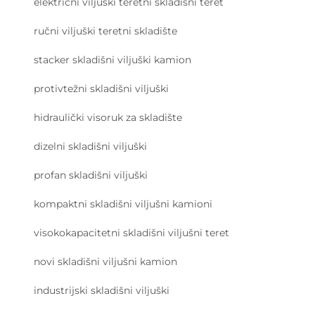
električni viljuški teretni skladišni teret
ručni viljuški teretni skladište
stacker skladišni viljuški kamion
protivtežni skladišni viljuški
hidraulički visoruk za skladište
dizelni skladišni viljuški
profan skladišni viljuški
kompaktni skladišni viljušni kamioni
visokokapacitetni skladišni viljušni teret
novi skladišni viljušni kamion
industrijski skladišni viljuški