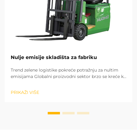
Nulje emisije skladišta za fabriku
Trend zelene logistike pokreće potražnju za nultim
emisijama Globalni proizvodni sektor brzo se kreće ka
zelenom i niskom ugljenikom modelu razvoja. Ostali
logistički procesi u fabrikama su ključni za postizanje
PRIKAŽI VIŠE
ugljen-neutralnosti. Opera...