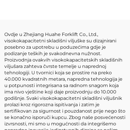
litijumska baterija,
napravljena u Kini, je
razumno cijenjena.
Ovdje u Zhejiang Huahe Forklift Co., Ltd.,
visokokapacitetni skladišni viljuške su dizajnirani
posebno za upotrebu u poduzećima gdje je
podizanje teških je svakodnevna nužnost.
Proizvodnja ovakvih visokokapacitetskih skladišnih
viljušara zahteva čvrste temelje u naprednoj
tehnologiji. U tvornici koja se prostire na preko
40.000 kvadratnih metara, napredna tehnologija je
u potpunosti integrisana sa radnom snagom koja
ima nivo vještine koji daje proizvodnju do 10.000
godišnje. Svaki visokokapacitetni skladišni viljušnik
prolazi kroz rigorozna ispitivanja i zatim je
sertifikovan za sigurnost i pouzdanost prije nego što
se konačno isporuči kupcu. Zbog naše posvećenosti
izvrsnosti, mi smo u mogućnosti da integrišemo