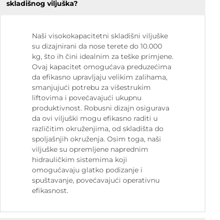
skladišnog viljuška?
Naši visokokapacitetni skladišni viljuške
su dizajnirani da nose terete do 10.000
kg, što ih čini idealnim za teške primjene.
Ovaj kapacitet omogućava preduzećima
da efikasno upravljaju velikim zalihama,
smanjujući potrebu za višestrukim
liftovima i povećavajući ukupnu
produktivnost. Robusni dizajn osigurava
da ovi viljuški mogu efikasno raditi u
različitim okruženjima, od skladišta do
spoljašnjih okruženja. Osim toga, naši
viljuške su opremljene naprednim
hidrauličkim sistemima koji
omogućavaju glatko podizanje i
spuštavanje, povećavajući operativnu
efikasnost.