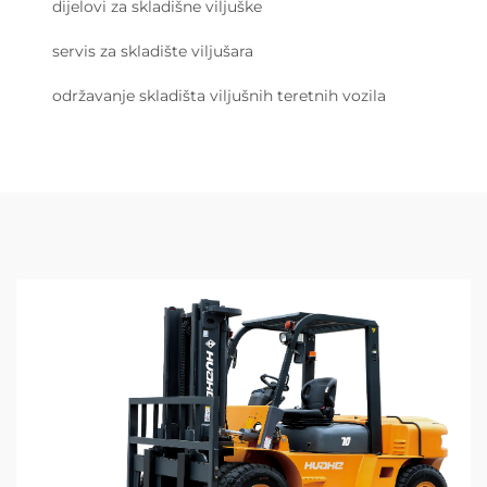
dijelovi za skladišne viljuške
servis za skladište viljušara
održavanje skladišta viljušnih teretnih vozila