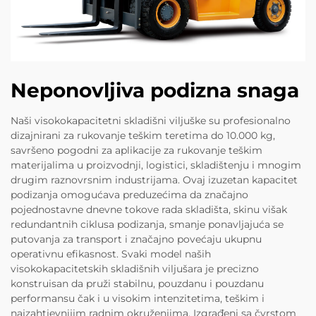
Neponovljiva podizna snaga
Naši visokokapacitetni skladišni viljuške su profesionalno
dizajnirani za rukovanje teškim teretima do 10.000 kg,
savršeno pogodni za aplikacije za rukovanje teškim
materijalima u proizvodnji, logistici, skladištenju i mnogim
drugim raznovrsnim industrijama. Ovaj izuzetan kapacitet
podizanja omogućava preduzećima da značajno
pojednostavne dnevne tokove rada skladišta, skinu višak
redundantnih ciklusa podizanja, smanje ponavljajuća se
putovanja za transport i značajno povećaju ukupnu
operativnu efikasnost. Svaki model naših
visokokapacitetskih skladišnih viljušara je precizno
konstruisan da pruži stabilnu, pouzdanu i pouzdanu
performansu čak i u visokim intenzitetima, teškim i
najzahtjevnijim radnim okruženjima. Izgrađeni sa čvrstom