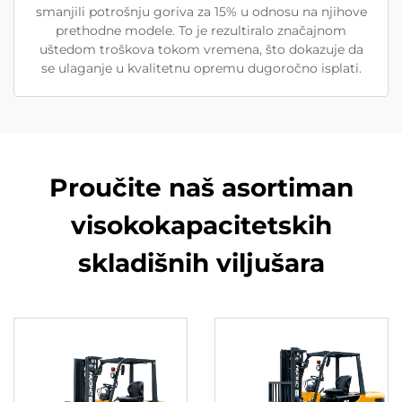
smanjili potrošnju goriva za 15% u odnosu na njihove
prethodne modele. To je rezultiralo značajnom
uštedom troškova tokom vremena, što dokazuje da
se ulaganje u kvalitetnu opremu dugoročno isplati.
Proučite naš asortiman
visokokapacitetskih
skladišnih viljušara