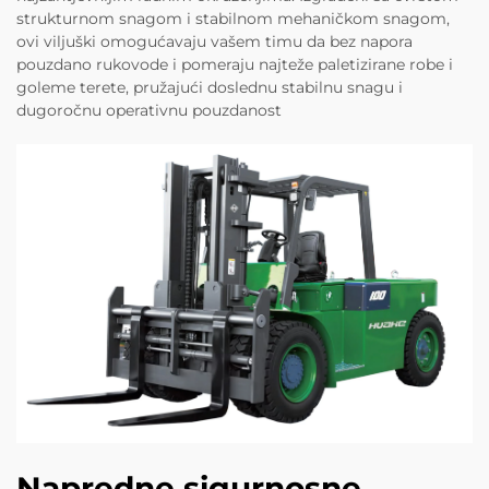
strukturnom snagom i stabilnom mehaničkom snagom,
ovi viljuški omogućavaju vašem timu da bez napora
pouzdano rukovode i pomeraju najteže paletizirane robe i
goleme terete, pružajući doslednu stabilnu snagu i
dugoročnu operativnu pouzdanost
Napredne sigurnosne