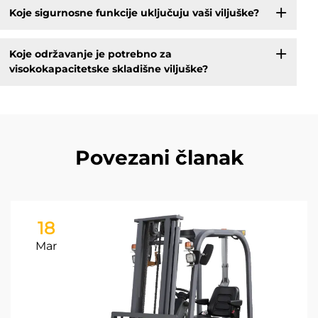
Koje sigurnosne funkcije uključuju vaši viljuške?
Koje održavanje je potrebno za
visokokapacitetske skladišne viljuške?
Povezani članak
18
Mar