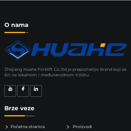
O nama
Zhejiang Huahe Forklift Co..ltd je prepoznatljiv brend koji se
širi na lokalnom i međunarodnom tržištu.
Brze veze
Početna stranica
Proizvodi