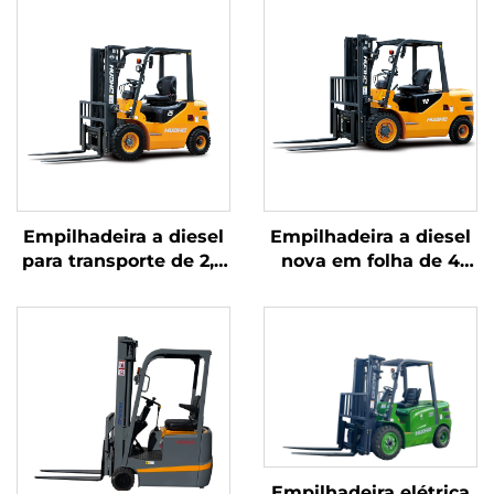
Empilhadeira a diesel
Empilhadeira a diesel
para transporte de 2,5
nova em folha de 4
toneladas de
toneladas com motor
mercadorias, com
japonês ISUZU de alta
operação simples e
qualidade
descarga até 4 m
Empilhadeira elétrica