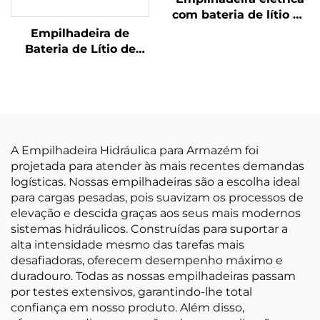
com bateria de lítio de
3,8 toneladas,
Empilhadeira de
fabricada na China,
Bateria de Lítio de
excelente
Três Pontos de
desempenho e preço
Equilíbrio, com
acessível
Capacidade de 1,0
Tonelada, Fabricada na
China, com Preço
Justo
A Empilhadeira Hidráulica para Armazém foi
projetada para atender às mais recentes demandas
logísticas. Nossas empilhadeiras são a escolha ideal
para cargas pesadas, pois suavizam os processos de
elevação e descida graças aos seus mais modernos
sistemas hidráulicos. Construídas para suportar a
alta intensidade mesmo das tarefas mais
desafiadoras, oferecem desempenho máximo e
duradouro. Todas as nossas empilhadeiras passam
por testes extensivos, garantindo-lhe total
confiança em nosso produto. Além disso,