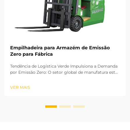
Empilhadeira para Armazém de Emissão
Zero para Fábrica
Tendência de Logística Verde Impulsiona a Demanda
por Emissão Zero: O setor global de manufatura está
avançando rapidamente rumo a um modelo de
desenvolvimento verde e de baixo carbono. Os
VER MAIS
processos logísticos remanescentes nas fábricas são
fundamentais para alcançar a neutralidade carbônica.
A oper...