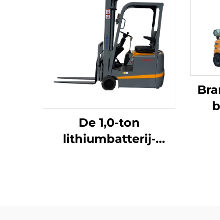
Bra
b
hef
De 1,0-ton
i
lithiumbatterij-
bet
driepuntsbalansheftruck
met lithiumbatterij,
vervaardigd in China,
is redelijk geprijsd