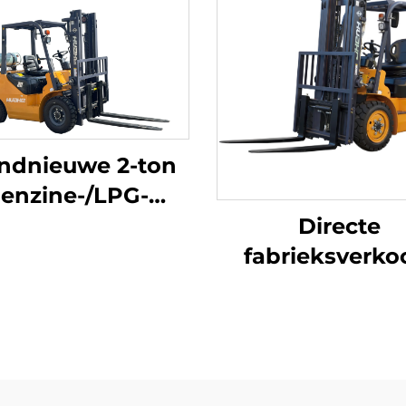
ndnieuwe 2-ton
enzine-/LPG-
trucks gemaakt
Directe
n China tegen
fabrieksverko
aalbare prijzen
gloednieuwe 2,
LP-gasheftruck
een nieuw merk
NISSAN K21-mo