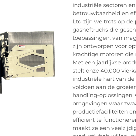
industriële sectoren 
betrouwbaarheid en effi
Ltd zijn we trots op d
gasheftrucks die gesch
toepassingen, van mag
zijn ontworpen voor opt
krachtige motoren die 
Met een jaarlijkse pro
stelt onze 40.000 vierk
industriële hart van de
voldoen aan de groeie
handling-oplossingen. 
omgevingen waar zwaar 
productiefaciliteiten 
efficiënt te functioner
maakt ze een veelzijdi