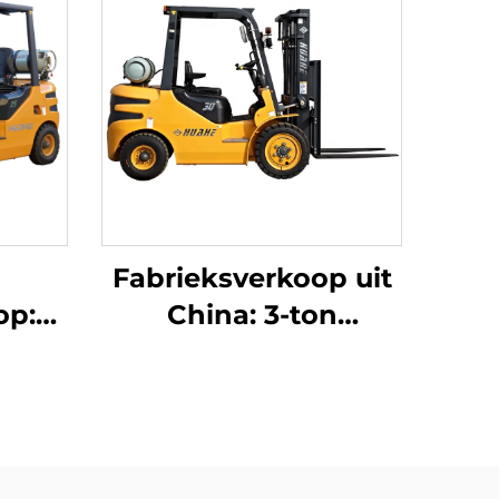
Fabrieksverkoop uit
op:
China: 3-ton
5-ton
LPG-/benzineheftruck
 van
tegen concurrerende
, met
prijs
tor