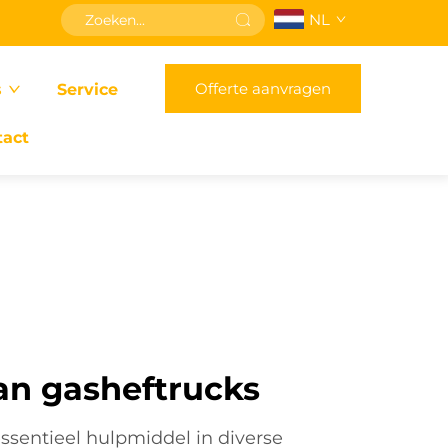
NL
Offerte aanvragen
s
Service
tact
an gasheftrucks
essentieel hulpmiddel in diverse