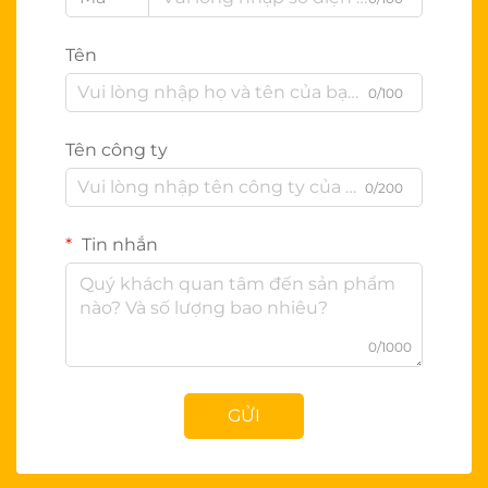
Tên
0/100
Tên công ty
0/200
Tin nhắn
0/1000
GỬI