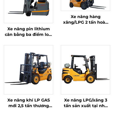
Xe nâng hàng
xăng/LPG 2 tấn hoàn
toàn mới sản xuất tại
Xe nâng pin lithium
Trung Quốc với giá cả
cân bằng ba điểm loại
phải chăng
1,0 tấn, sản xuất tại
Trung Quốc, giá cả
hợp lý
Xe nâng khí LP GAS
Xe nâng LPG/xăng 3
mới 2,5 tấn thương
tấn sản xuất tại nhà
hiệu mới, bán trực tiếp
máy Trung Quốc với