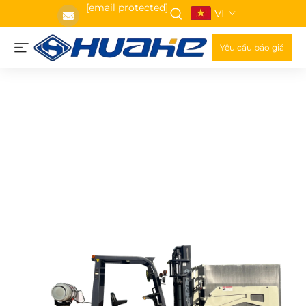
[email protected]
VI
Yêu cầu báo giá