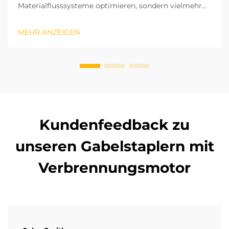
Materialflusssysteme optimieren, sondern vielmehr
ein Lieferant, der eine langfristige strategische
Partnerschaft eingeht. Aufgrund unserer jahrelangen
MEHR ANZEIGEN
Erfahrung mit Vor-Ort-Projekten in verschiedenen
Regionen haben wir das Potenzial von … erkannt.
Kundenfeedback zu
unseren Gabelstaplern mit
Verbrennungsmotor