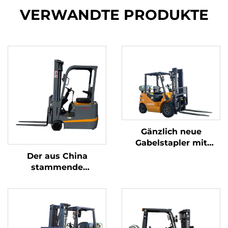
VERWANDTE PRODUKTE
Gänzlich neue
Gabelstapler mit
Benzin-/LPG-Antrieb
Der aus China
und einer
stammende
Tragfähigkeit von 2
dreipunkt-
Tonnen, hergestellt in
gewichtsoptimierte
China, zu
Lithium-Batterie-
erschwinglichen
Gabelstapler mit 1,0
Preisen
Tonne Tragfähigkeit