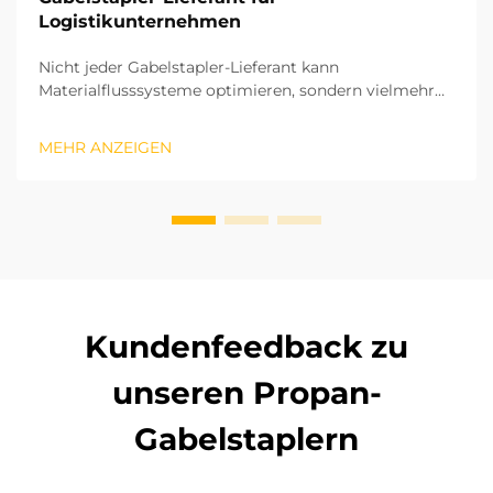
Logistikunternehmen
Nicht jeder Gabelstapler-Lieferant kann
Materialflusssysteme optimieren, sondern vielmehr
ein Lieferant, der eine langfristige strategische
Partnerschaft eingeht. Aufgrund unserer jahrelangen
MEHR ANZEIGEN
Erfahrung mit Vor-Ort-Projekten in verschiedenen
Regionen haben wir das Potenzial von … erkannt.
Kundenfeedback zu
unseren Propan-
Gabelstaplern