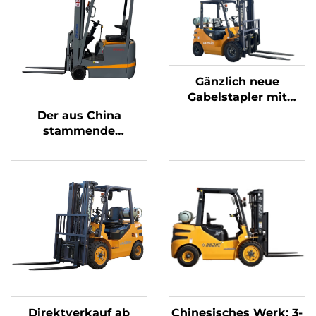
Gänzlich neue
Gabelstapler mit
Benzin-/LPG-Antrieb
Der aus China
und einer
stammende
Tragfähigkeit von 2
dreipunkt-
Tonnen, hergestellt in
gewichtsoptimierte
China, zu
Lithium-Batterie-
erschwinglichen
Gabelstapler mit 1,0
Preisen
Tonne Tragfähigkeit
ist preisgünstig.
Direktverkauf ab
Chinesisches Werk: 3-