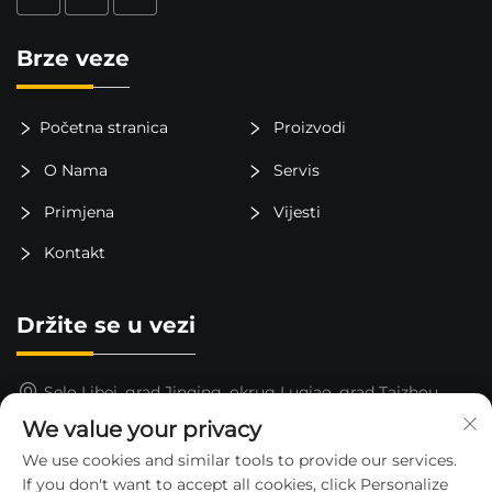
Brze veze
Početna stranica
Proizvodi
O Nama
Servis
Primjena
Vijesti
Kontakt
Držite se u vezi
Selo Libei, grad Jinqing, okrug Luqiao, grad Taizhou,
provincija Zhejiang, Kina
We value your privacy
15325652000
We use cookies and similar tools to provide our services.
If you don't want to accept all cookies, click Personalize
[email protected]