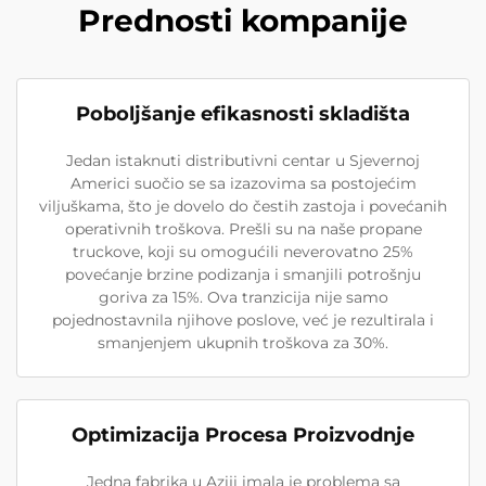
Prednosti kompanije
Poboljšanje efikasnosti skladišta
Jedan istaknuti distributivni centar u Sjevernoj
Americi suočio se sa izazovima sa postojećim
viljuškama, što je dovelo do čestih zastoja i povećanih
operativnih troškova. Prešli su na naše propane
truckove, koji su omogućili neverovatno 25%
povećanje brzine podizanja i smanjili potrošnju
goriva za 15%. Ova tranzicija nije samo
pojednostavnila njihove poslove, već je rezultirala i
smanjenjem ukupnih troškova za 30%.
Optimizacija Procesa Proizvodnje
Jedna fabrika u Aziji imala je problema sa