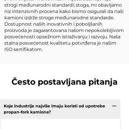
strogi međunarodni standardi; stoga, mi obavljamo
niz intenzivnih procena kako bismo osigurali da naši
kamioni izdrže stroge međunarodne standarde.
Dostupnost naših inovativnih i poboljšanih
proizvoda je zagarantovana našom nepokolebljivom
posvećenosti opsežnom istraživanju i razvoju. Naša
stalna posvećenost kvalitetu potvrđena je našim
ISO sertifikatom.
Često postavljana pitanja
Koje industrije najviše imaju koristi od upotrebe
propan-fork kamiona?