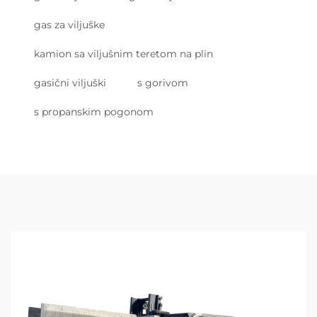
gas za viljuške
kamion sa viljušnim teretom na plin
gasični viljuški
s gorivom
s propanskim pogonom