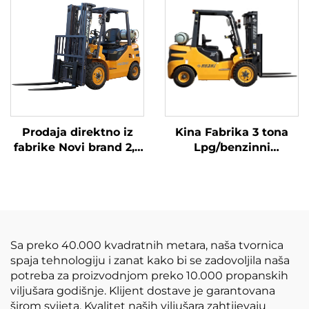
razumno cijenjena.
Prodaja direktno iz
Kina Fabrika 3 tona
fabrike Novi brand 2,5
Lpg/benzinni
tona Novi LP GAS
viljuškare sa
viljuškara sa NISSAN
konkurentnom cenom
K21 motorom
Sa preko 40.000 kvadratnih metara, naša tvornica
spaja tehnologiju i zanat kako bi se zadovoljila naša
potreba za proizvodnjom preko 10.000 propanskih
viljušara godišnje. Klijent dostave je garantovana
širom svijeta. Kvalitet naših viljušara zahtijevaju