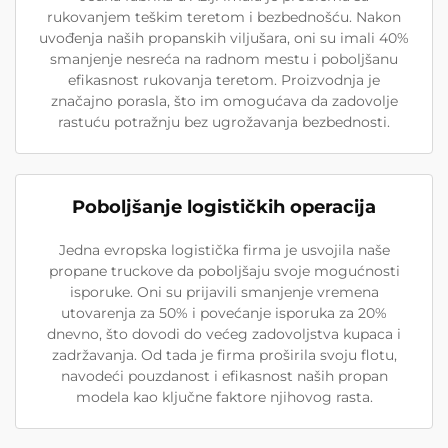
rukovanjem teškim teretom i bezbednošću. Nakon
uvođenja naših propanskih viljušara, oni su imali 40%
smanjenje nesreća na radnom mestu i poboljšanu
efikasnost rukovanja teretom. Proizvodnja je
značajno porasla, što im omogućava da zadovolje
rastuću potražnju bez ugrožavanja bezbednosti.
Poboljšanje logističkih operacija
Jedna evropska logistička firma je usvojila naše
propane truckove da poboljšaju svoje mogućnosti
isporuke. Oni su prijavili smanjenje vremena
utovarenja za 50% i povećanje isporuka za 20%
dnevno, što dovodi do većeg zadovoljstva kupaca i
zadržavanja. Od tada je firma proširila svoju flotu,
navodeći pouzdanost i efikasnost naših propan
modela kao ključne faktore njihovog rasta.