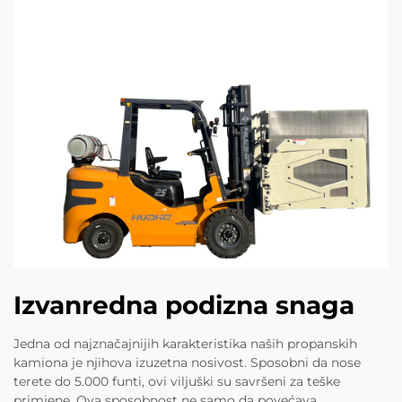
Izvanredna podizna snaga
Jedna od najznačajnijih karakteristika naših propanskih
kamiona je njihova izuzetna nosivost. Sposobni da nose
terete do 5.000 funti, ovi viljuški su savršeni za teške
primjene. Ova sposobnost ne samo da povećava