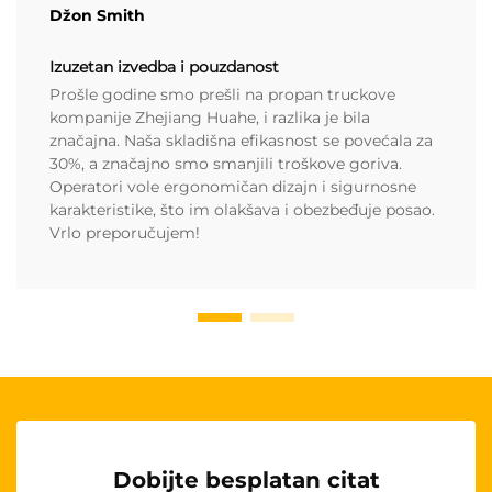
Džon Smith
Izuzetan izvedba i pouzdanost
Prošle godine smo prešli na propan truckove
kompanije Zhejiang Huahe, i razlika je bila
značajna. Naša skladišna efikasnost se povećala za
30%, a značajno smo smanjili troškove goriva.
Operatori vole ergonomičan dizajn i sigurnosne
karakteristike, što im olakšava i obezbeđuje posao.
Vrlo preporučujem!
Dobijte besplatan citat