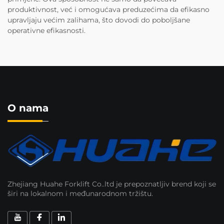
produktivnost, već i omogućava preduzećima da efikasno
upravljaju većim zalihama, što dovodi do poboljšane
operativne efikasnosti.
O nama
Zhejiang Huahe Forklift Co..ltd je prepoznatljiv brend koji se
širi na lokalnom i međunarodnom tržištu.