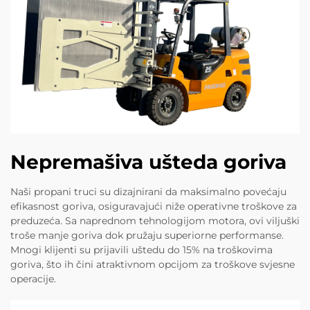
Nepremašiva ušteda goriva
Naši propani truci su dizajnirani da maksimalno povećaju
efikasnost goriva, osiguravajući niže operativne troškove za
preduzeća. Sa naprednom tehnologijom motora, ovi viljuški
troše manje goriva dok pružaju superiorne performanse.
Mnogi klijenti su prijavili uštedu do 15% na troškovima
goriva, što ih čini atraktivnom opcijom za troškove svjesne
operacije.