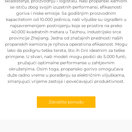
skladištenje, proizvodnju i logistiku. Naši propanski kamioni
se ističu zbog svojih izuzetnih performansi, efikasnosti
goriva i niske emisije. Sa godišnjim proizvodnim
kapacitetom od 10.000 jedinica, naši viljuške su izgrađeni u
najsavremenijem postrojenju koje se prostire na preko
40.000 kvadratnih metara u Taizhou, industrijsko srce
provincije Zhejiang. Jedna od značajnih prednosti naših
propanskih kamiona je njihova operativna efikasnost. Mogu
lako da podignu teška tereta, što ih čini idealnim za teške
primjene. U stvari, naši modeli mogu podići do 5.000 funti,
pružajući optimalne performanse u zahtjevnim
okruženjima. Osim toga, propansko gorivo omogućava
duže radno vreme u poređenju sa električnim viljuškama,
smanjujući vrijeme zastoja i povećavajući produktivnost.
Zatražite ponudu