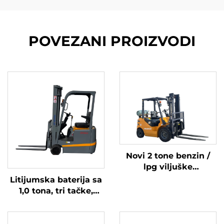
POVEZANI PROIZVODI
Novi 2 tone benzin /
lpg viljuške
napravljene u Kini sa
Litijumska baterija sa
pristupačnim
1,0 tona, tri tačke,
cijenama
izbalansirana
litijumska baterija,
napravljena u Kini, je