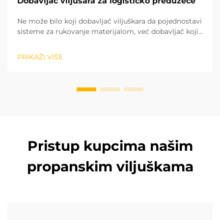
Dobavljač viljušara za logističko preduzeće
Ne može bilo koji dobavljač viljuškara da pojednostavi
sisteme za rukovanje materijalom, već dobavljač koji
ulazi u dugoročno strateško partnerstvo. Na osnovu
dugogodišnjeg iskustva u projektima na licu mesta u
PRIKAŽI VIŠE
različitim regionima, prepoznali smo potencijal...
Pristup kupcima našim
propanskim viljuškama