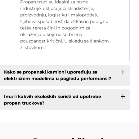
Propan truci su idealni za razne
industrije, uključujući skladištenje,
proizvodnju, logistiku i maloprodaju.
Njihova sposobnost da efikasno podignu
teška tereta čini ih pogodnim za
okruženja u kojima su brzina i
pouzdanost kritični. U skladu sa člankom
3. stavkom 1.
Kako se propanski kamioni upoređuju sa
električnim modelima u pogledu performansi?
Ima li kakvih ekoloških koristi od upotrebe
propan truckova?